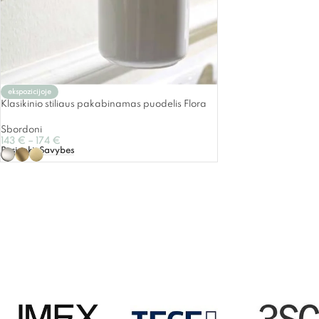
ekspozicijoje
Klasikinio stiliaus pakabinamas puodelis Flora
Sbordoni
143
€
–
174
€
Pasirinkti Savybes