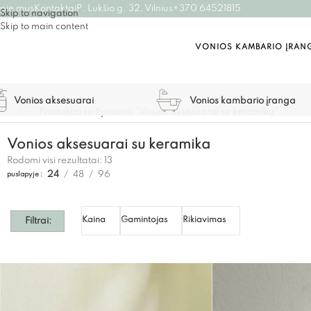
pie mus
Kontaktai
P. Lukšio g. 32, Vilnius
+370 64521815
Skip to navigation
Skip to main content
VONIOS KAMBARIO ĮRAN
Vonios aksesuarai
Vonios kambario įranga
Pradžia
/
Produktai su žymomis “Vonios aksesuarai su keramika”
Vonios aksesuarai su keramika
Rodomi visi rezultatai: 13
24
48
96
puslapyje
Kaina
Gamintojas
Rikiavimas
Filtrai: