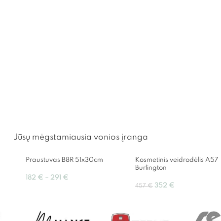
Jūsų mėgstamiausia vonios įranga
Praustuvas B8R 51x30cm
Kosmetinis veidrodėlis A57
Burlington
182
€
–
291
€
352
€
457
€