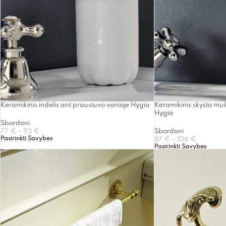
Keramikinis indelis ant praustuvo vonioje Hygia
Keramikinis skysto mui
Hygia
Sbordoni
77
€
–
93
€
Sbordoni
Pasirinkti Savybes
87
€
–
106
€
Pasirinkti Savybes