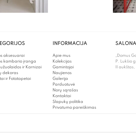
EGORIJOS
INFORMACIJA
SALONA
s aksesuarai
Apie mus
„Domus Gal
os kambario įranga
Kolekcijas
P. Lukšio g
užuolaidos ir Karnizai
Gamintojai
II aukštas,
 dekoras
Naujienos
ai ir Fototapetai
Galerija
Parduotuvė
Norų sąrašas
Kontaktai
Slapukų politika
Privatumo pareiškimas