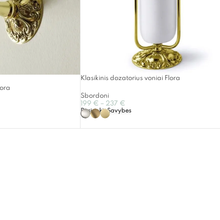
Klasikinis dozatorius voniai Flora
lora
Sbordoni
199
€
–
237
€
Pasirinkti Savybes