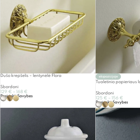
Dušo krepšelis – lentynėlė Flora
ekspozicijoje
Tualetinio popieriaus la
Sbordoni
129
€
–
168
€
Sbordoni
Pasirinkti Savybes
125
€
–
156
€
Pasirinkti Savybes