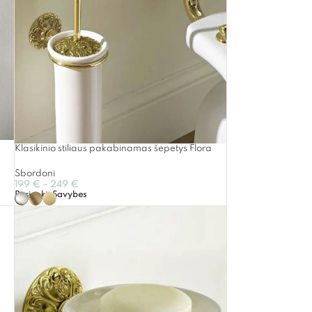
Klasikinio stiliaus pakabinamas šepetys Flora
Sbordoni
199
€
–
249
€
Pasirinkti Savybes