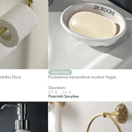
ekspozicijoje
ikiklis Flora
Pastatoma keramikinė muilinė Hygia
Sbordoni
59
€
–
66
€
Pasirinkti Savybes