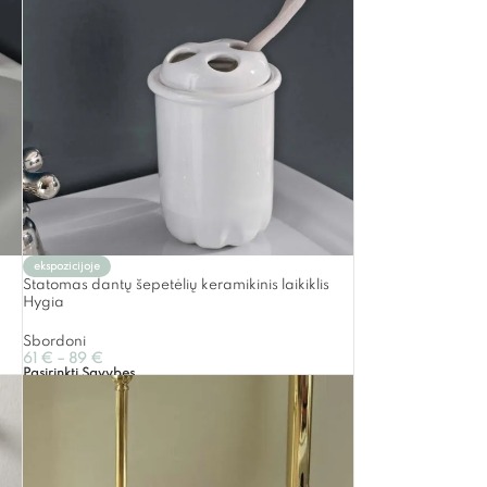
ekspozicijoje
Statomas dantų šepetėlių keramikinis laikiklis
Hygia
Sbordoni
61
€
–
89
€
Pasirinkti Savybes