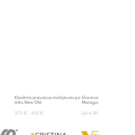
Klasikinis praustuvo maišytuvas po
Graviruoto stiklo praustuvas
tinku New Old
Maragua 40cm
272
€
–
452
€
181
€
221
€