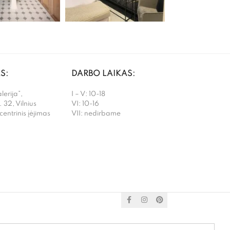
S:
DARBO LAIKAS:
erija”,
I – V: 10-18
. 32, Vilnius
VI: 10-16
 centrinis įėjimas
VII: nedirbame