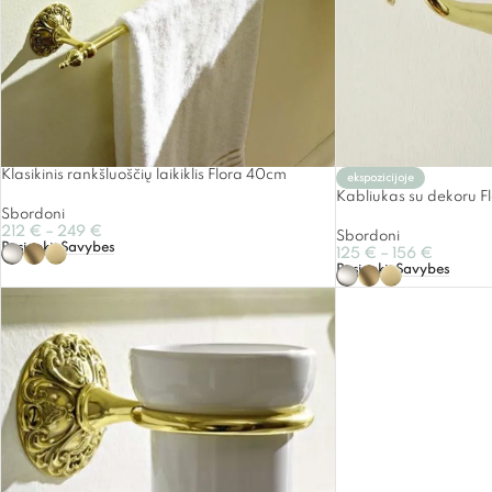
Klasikinis rankšluoščių laikiklis Flora 40cm
ekspozicijoje
Kabliukas su dekoru F
Sbordoni
212
€
–
249
€
Sbordoni
Pasirinkti Savybes
125
€
–
156
€
Pasirinkti Savybes