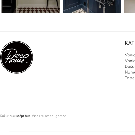
KAT
Vonio
Voni
Dušo 
Namų
Tapet
Sukurta su
idėja bus
. Visos teisės saugomos.