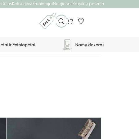
 idėjos
Kolekcijos
Gamintojai
Naujienos
Projektų galerija
etai ir Fototapetai
Namų dekoras