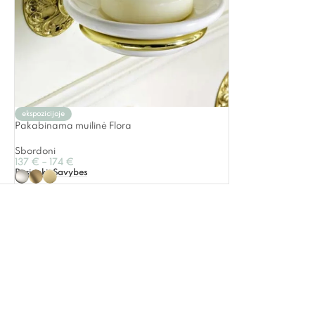
ekspozicijoje
Pakabinama muilinė Flora
Sbordoni
137
€
–
174
€
Pasirinkti Savybes