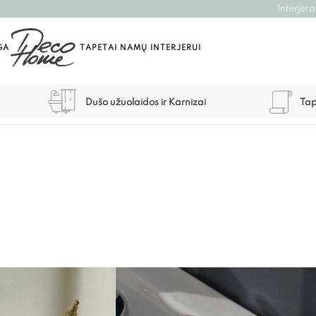
Interjero
GA
TAPETAI NAMŲ INTERJERUI
Dušo užuolaidos ir Karnizai
Tap