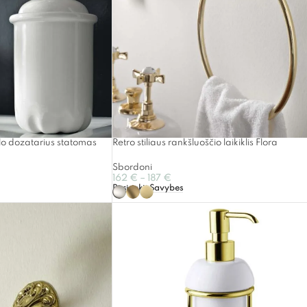
lo dozatarius statomas
Retro stiliaus rankšluoščio laikiklis Flora
Sbordoni
162
€
–
187
€
Pasirinkti Savybes