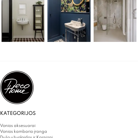
KATEGORIJOS
Vonios aksesuarai
Vonios kambario įranga
Dušo užuolaidos ir Karnizai