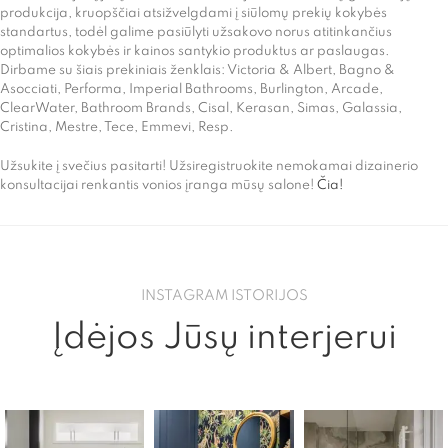
produkcija, kruopščiai atsižvelgdami į siūlomų prekių kokybės
standartus, todėl galime pasiūlyti užsakovo norus atitinkančius
optimalios kokybės ir kainos santykio produktus ar paslaugas.
Dirbame su šiais prekiniais ženklais: Victoria & Albert, Bagno &
Asocciati, Performa, Imperial Bathrooms, Burlington, Arcade,
ClearWater, Bathroom Brands, Cisal, Kerasan, Simas, Galassia,
Cristina, Mestre, Tece, Emmevi, Resp.
Užsukite į svečius pasitarti! Užsiregistruokite nemokamai dizainerio
konsultacijai renkantis vonios įranga mūsų salone!
Čia!
INSTAGRAM ISTORIJOS
Įdėjos Jūsų interjerui