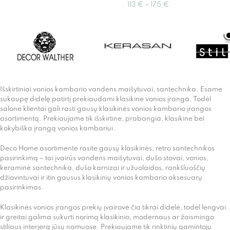
113
€
–
175
€
140
Išskirtiniai vonios kambario vandens maišytuvai, santechnika. Esame
sukaupę didelę patirtį prekiaudami klasikine vonios įranga. Todėl
salone klientai gali rasti gausų klasikinės vonios kambario įrangos
asortimentą. Prekiaujame tik išskirtine, prabangia, klasikine bei
kokybiška įrangą vonios kambariui.
Deco Home asortimente rasite gausų klasikinės, retro santechnikos
pasirinkimą – tai įvairūs vandens maišytuvai, dušo stovai, vonios,
keraminė santechnika, dušo karnizai ir užuolaidos, rankšluoščių
džiovintuvai ir itin gausus klasikinių vonios kambario aksesuarų
pasirinkimas.
Klasikinės vonios įrangos prekių įvairovė čia tikrai didelė, todėl lengvai
ir greitai galima sukurti norimą klasikinio, modernaus ar žaismingo
stiliaus interjerą jūsų namuose. Prekiaujame tik rinktinių gamintojų