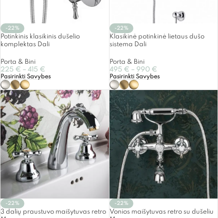
-22%
-22%
Potinkinis klasikinis dušelio
Klasikinė potinkinė lietaus dušo
komplektas Dali
sistema Dali
Porta & Bini
Porta & Bini
225
€
–
415
€
495
€
–
990
€
Pasirinkti Savybes
Pasirinkti Savybes
-22%
-22%
3 dalių praustuvo maišytuvas retro
Vonios maišytuvas retro su dušeliu