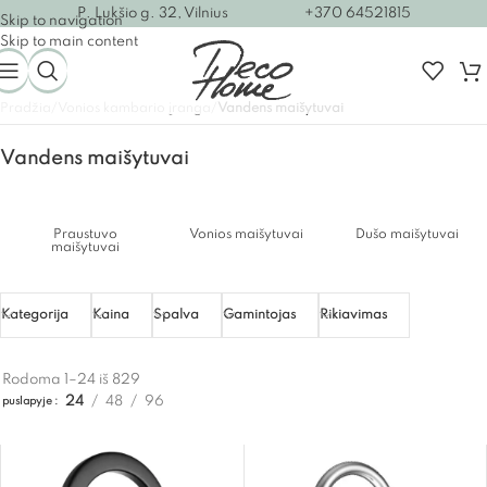
P. Lukšio g. 32, Vilnius
+370 64521815
Skip to navigation
Skip to main content
Pradžia
/
Vonios kambario įranga
/
Vandens maišytuvai
Vandens maišytuvai
Praustuvo
Vonios maišytuvai
Dušo maišytuvai
maišytuvai
Kategorija
Kaina
Spalva
Gamintojas
Rikiavimas
Rodoma 1–24 iš 829
24
48
96
puslapyje