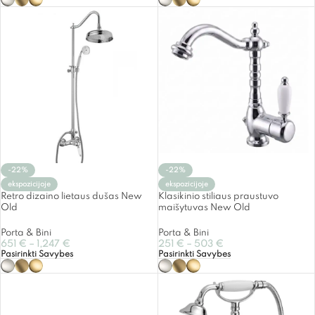
-22%
-22%
ekspozicijoje
ekspozicijoje
Retro dizaino lietaus dušas New
Klasikinio stiliaus praustuvo
Old
maišytuvas New Old
Porta & Bini
Porta & Bini
651
€
–
1,247
€
251
€
–
503
€
Pasirinkti Savybes
Pasirinkti Savybes