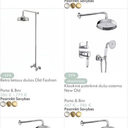
Pasirinkti Savybes
-22%
-22%
Retro lietaus dušas Old Fashion
ekspozicijoje
Klasikinė potinkinė dušo sistema
Porta & Bini
New Old
386
€
–
779
€
Pasirinkti Savybes
Porta & Bini
467
€
–
986
€
Pasirinkti Savybes