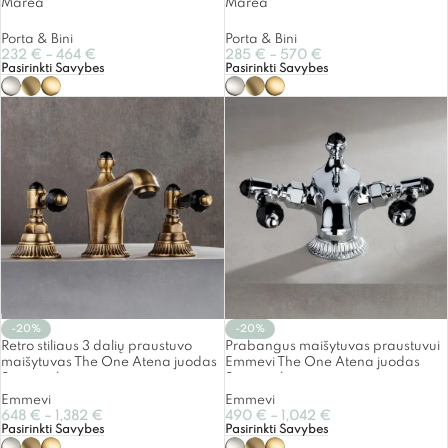
Marea
Marea
Porta & Bini
Porta & Bini
232
€
–
464
€
285
€
–
570
€
Pasirinkti Savybes
Pasirinkti Savybes
-20%
-20%
Retro stiliaus 3 dalių praustuvo
Prabangus maišytuvas praustuvui
maišytuvas The One Atena juodas
Emmevi The One Atena juodas
Swarovski
Swarovski
Emmevi
Emmevi
648
€
–
1,382
€
490
€
–
1,042
€
Pasirinkti Savybes
Pasirinkti Savybes