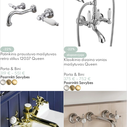
-22%
-22%
Potinkinis praustuvo maišytuvas
ekspozicijoje
retro stilius 12037 Queen
Klasikinio dizaino vonios
maišytuvas Queen
Porta & Bini
319
€
–
551
€
Porta & Bini
Pasirinkti Savybes
375
€
–
752
€
Pasirinkti Savybes