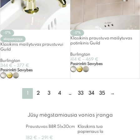
-17%
-17%
Klasikinis praustuvo maišytuvas
ekspozicijoje
potinkinis Guild
Klasikinis maišytuvas praustuvui
Guild
Burlington
414
€
–
469
€
Burlington
Pasirinkti Savybes
344
€
–
377
€
Pasirinkti Savybes
1
2
3
4
…
33
34
35
→
Jūsų mėgstamiausia vonios įranga
Praustuvas B8R 51x30cm
Klasikinis tualetinio
Klasik
popieriaus laikiklis FS235
pasta
puode
182
€
–
291
€