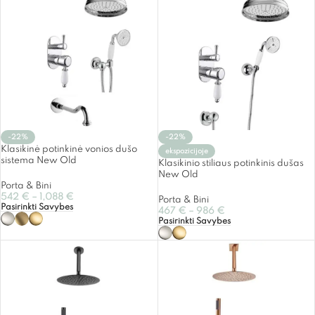
-22%
-22%
Klasikinė potinkinė vonios dušo
ekspozicijoje
sistema New Old
Klasikinio stiliaus potinkinis dušas
New Old
Porta & Bini
542
€
–
1,088
€
Porta & Bini
Pasirinkti Savybes
467
€
–
986
€
Pasirinkti Savybes