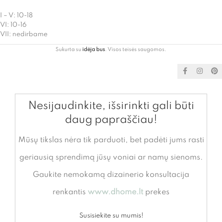
I – V: 10-18
VI: 10-16
VII: nedirbame
Sukurta su
idėja bus
. Visos teisės saugomos.
Nesijaudinkite, išsirinkti gali būti
daug papraščiau!
Mūsų tikslas nėra tik parduoti, bet padėti jums rasti
geriausią sprendimą jūsų voniai ar namų sienoms.
Gaukite nemokamą dizainerio konsultacija
renkantis
www.dhome.lt
prekes
Susisiekite su mumis!