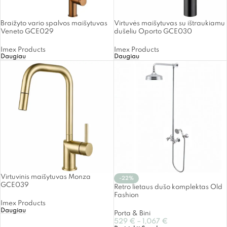
Braižyto vario spalvos maišytuvas
Virtuvės maišytuvas su ištraukiamu
Veneto GCE029
dušeliu Oporto GCE030
Imex Products
Imex Products
Daugiau
Daugiau
Virtuvinis maišytuvas Monza
-22%
GCE039
Retro lietaus dušo komplektas Old
Fashion
Imex Products
Daugiau
Porta & Bini
529
€
–
1,067
€