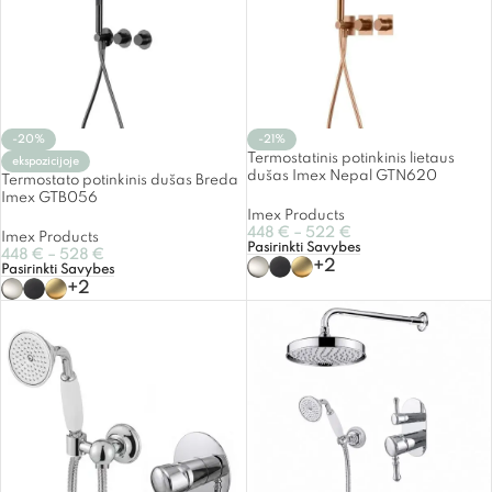
-20%
-21%
Termostatinis potinkinis lietaus
ekspozicijoje
dušas Imex Nepal GTN620
Termostato potinkinis dušas Breda
Imex GTB056
Imex Products
448
€
–
522
€
Imex Products
Pasirinkti Savybes
448
€
–
528
€
+2
Pasirinkti Savybes
+2