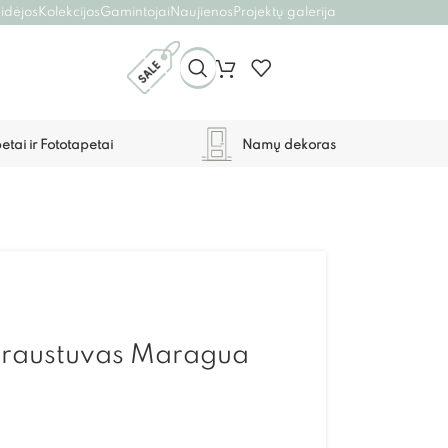
 idėjos
Kolekcijos
Gamintojai
Naujienos
Projektų galerija
etai ir Fototapetai
Namų dekoras
 praustuvas Maragua