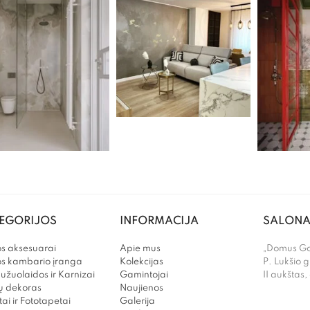
EGORIJOS
INFORMACIJA
SALONA
s aksesuarai
Apie mus
„Domus Gal
os kambario įranga
Kolekcijas
P. Lukšio g
užuolaidos ir Karnizai
Gamintojai
II aukštas,
 dekoras
Naujienos
ai ir Fototapetai
Galerija