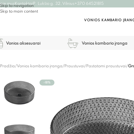
pie mus
Kontaktai
P. Lukšio g. 32, Vilnius
+370 64521815
Skip to navigation
Skip to main content
VONIOS KAMBARIO ĮRAN
Vonios aksesuarai
Vonios kambario įranga
Pradžia
/
Vonios kambario įranga
/
Praustuvai
/
Pastatomi praustuvai
/
Gr
-18%