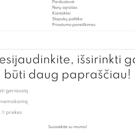
Parduotuvė
Norų sąrašas
Kontaktai
Slapukų politika
Privatumo pareiškimas
sijaudinkite, išsirinkti g
būti daug papraščiau!
sti geriausią
te nemokamą
lt
prekes
Susisiekite su mumis!