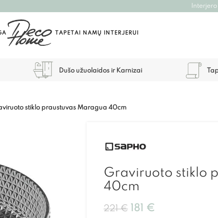
Interjero
GA
TAPETAI NAMŲ INTERJERUI
Dušo užuolaidos ir Karnizai
Tap
aviruoto stiklo praustuvas Maragua 40cm
Graviruoto stiklo
40cm
181
€
221
€