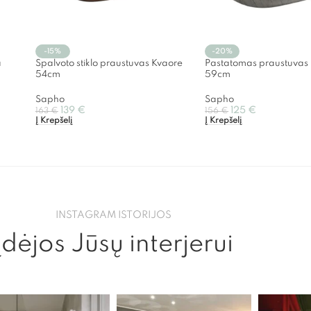
-15%
-20%
a
Spalvoto stiklo praustuvas Kvaore
Pastatomas praustuvas
54cm
59cm
Sapho
Sapho
139
€
125
€
163
€
156
€
Į Krepšelį
Į Krepšelį
INSTAGRAM ISTORIJOS
Įdėjos Jūsų interjerui