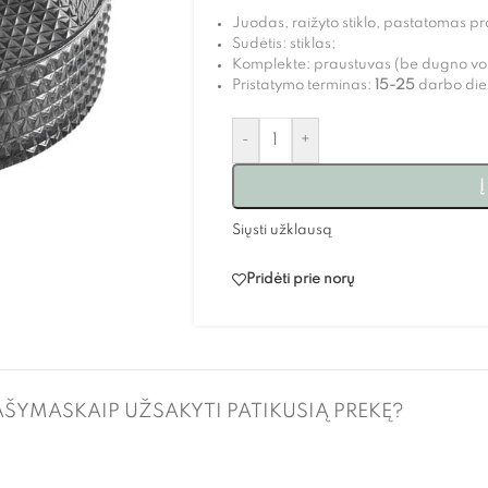
Juodas, raižyto stiklo, pastatomas p
Sudėtis: stiklas;
Komplekte: praustuvas (be dugno vo
Pristatymo terminas:
15-25
darbo die
-
+
Į
Siųsti užklausą
Pridėti prie norų
AŠYMAS
KAIP UŽSAKYTI PATIKUSIĄ PREKĘ?