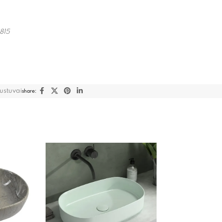
1815
austuvai
share: