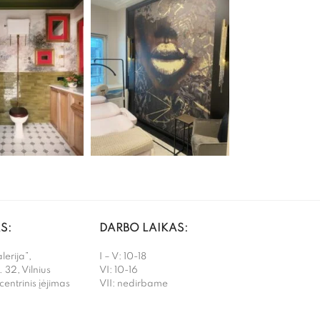
S:
DARBO LAIKAS:
erija”,
I – V: 10-18
. 32, Vilnius
VI: 10-16
 centrinis įėjimas
VII: nedirbame