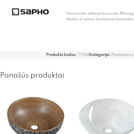
Graviruoto stiklo praustuvas Mara
Netiko
ši vonios kambario keramikos
Produkto kodas:
TY214
Kategorija:
Pastatomi p
Panašūs produktai