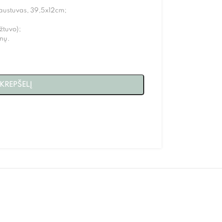
raustuvas, 39,5x12cm
;
žtuvo);
nų.
 KREPŠELĮ