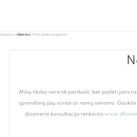
Sukurta su
idėja bus
. Visos teisės saugomos.
Ne
Mūsų tikslas nėra tik parduoti, bet padėti jums ra
sprendimą jūsų voniai ar namų sienoms. Gauki
dizainerio konsultacija renkantis
www.dhome.