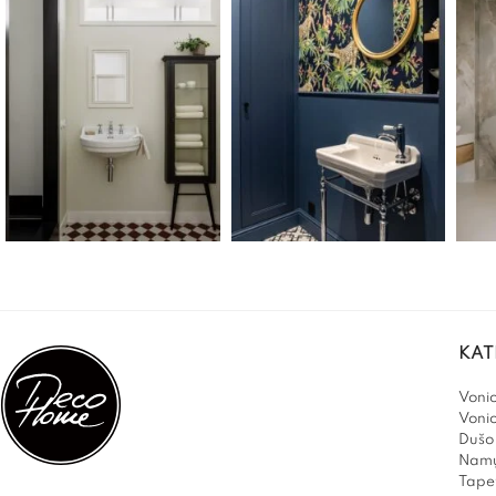
KAT
Vonio
Voni
Dušo 
Namų
Tapet