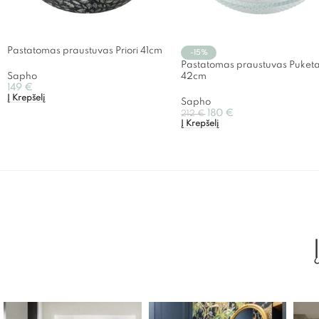
Pastatomas praustuvas Priori 41cm
-15%
Pastatomas praustuvas Puket
Sapho
42cm
149
€
Į Krepšelį
Sapho
180
€
212
€
Į Krepšelį