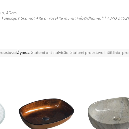
gua, 40cm
.
 kolekcija? Skambinkite ar rašykite mums: info@dhome.lt | +370 6452
raustuvai
Žymos:
Statomi ant stalviršio
,
Statomi praustuvai
,
Stikliniai pr