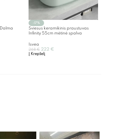
-17%
 Dalma
Šviesus keramikinis praustuvas
Infinity 55cm mėtinė spalva
Isvea
222
€
268
€
Į Krepšelį