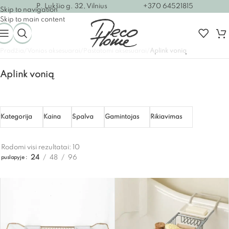
P. Lukšio g. 32, Vilnius
+370 64521815
Skip to navigation
Skip to main content
Pradžia
/
Vonios aksesuarai
/
Pastatomi aksesuarai
/
Aplink vonią
Aplink vonią
Kategorija
Kaina
Spalva
Gamintojas
Rikiavimas
Rodomi visi rezultatai: 10
24
48
96
puslapyje