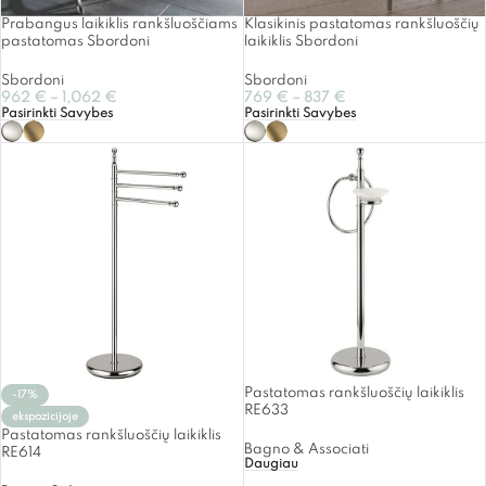
Prabangus laikiklis rankšluoščiams
Klasikinis pastatomas rankšluoščių
pastatomas Sbordoni
laikiklis Sbordoni
Sbordoni
Sbordoni
962
€
–
1,062
€
769
€
–
837
€
Pasirinkti Savybes
Pasirinkti Savybes
Pastatomas rankšluoščių laikiklis
-17%
RE633
ekspozicijoje
Pastatomas rankšluoščių laikiklis
Bagno & Associati
RE614
Daugiau