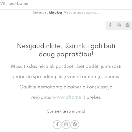
VII: nedirbame
Sukurta su
idėja bus
. Visos teisės saugomos.
Nesijaudinkite, išsirinkti gali būti
daug papraščiau!
Mūsų tikslas nėra tik parduoti, bet padėti jums rasti
geriausią sprendimą jūsų voniai ar namų sienoms.
Gaukite nemokamą dizainerio konsultacija
renkantis
www.dhome.lt
prekes
Susisiekite su mumis!