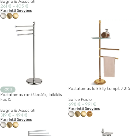
Bagno & Associati
261
€
–
405
€
Pasirinkti Savybes
Pastatomas laikiklių kompl. 7216
-20%
Pastatomas rankšluoščių laikiklis
FS615
Salice Paolo
698
€
–
991
€
Pasirinkti Savybes
Bagno & Associati
319
€
–
494
€
Pasirinkti Savybes