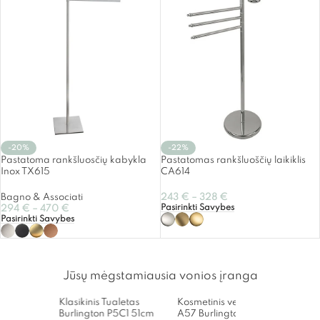
-20%
-22%
Pastatoma rankšluosčių kabykla
Pastatomas rankšluoščių laikiklis
Inox TX615
CA614
Bagno & Associati
243
€
–
328
€
Pasirinkti Savybes
294
€
–
470
€
Pasirinkti Savybes
Jūsų mėgstamiausia vonios įranga
Klasikinis Tualetas
Kosmetinis veidrodėlis
Matin
Burlington P5C1 51cm
A57 Burlington
maišy