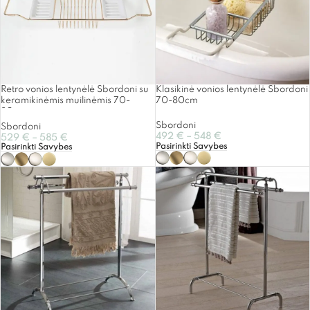
Retro vonios lentynėlė Sbordoni su
Klasikinė vonios lentynėlė Sbordoni
keramikinėmis muilinėmis 70-
70-80cm
80cm
Sbordoni
Sbordoni
492
€
–
548
€
529
€
–
585
€
Pasirinkti Savybes
Pasirinkti Savybes