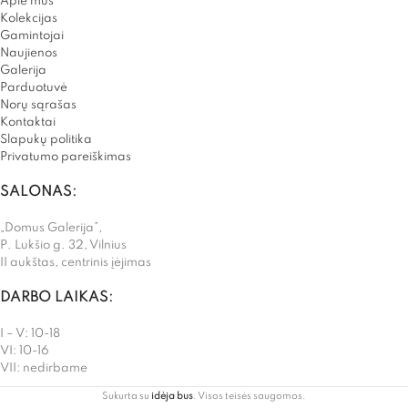
Apie mus
Kolekcijas
Gamintojai
Naujienos
Galerija
Parduotuvė
Norų sąrašas
Kontaktai
Slapukų politika
Privatumo pareiškimas
SALONAS:
„Domus Galerija”,
P. Lukšio g. 32, Vilnius
II aukštas, centrinis įėjimas
DARBO LAIKAS:
I – V: 10-18
VI: 10-16
VII: nedirbame
Sukurta su
idėja bus
. Visos teisės saugomos.