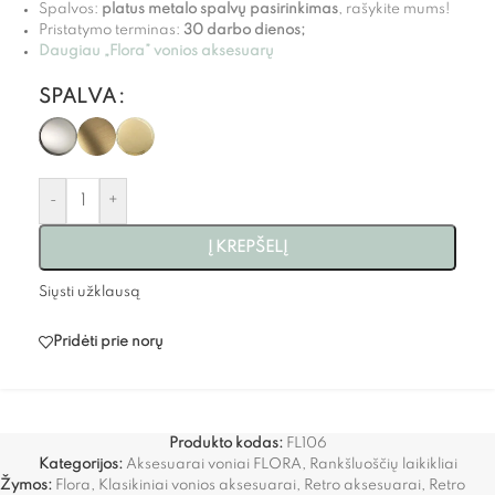
Spalvos:
platus metalo spalvų pasirinkimas
, rašykite mums!
Pristatymo terminas:
30 darbo dienos;
Daugiau „Flora” vonios aksesuarų
SPALVA
-
+
Į KREPŠELĮ
Siųsti užklausą
Pridėti prie norų
Produkto kodas:
FL106
Kategorijos:
Aksesuarai voniai FLORA
,
Rankšluoščių laikikliai
Žymos:
Flora
,
Klasikiniai vonios aksesuarai
,
Retro aksesuarai
,
Retro