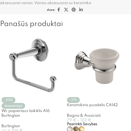
aksesuarai voniai
,
Vonios aksesuarai su keramika
share:
Panašūs produktai
-23%
-17%
Keramikinis puodelis CA142
ekspozicijoje
Wc popieriaus laikiklis A16
Burlington
Bagno & Associati
79
€
–
122
€
Pasirinkti Savybes
Burlington
106
€
137
€