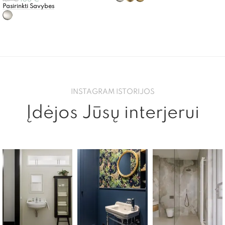
Pasirinkti Savybes
INSTAGRAM ISTORIJOS
Įdėjos Jūsų interjerui