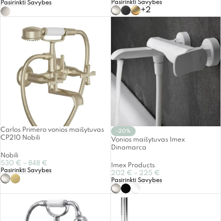
Pasirinkti Savybes
Pasirinkti Savybes
+2
Carlos Primero vonios maišytuvas
-20%
CP210 Nobili
Vonios maišytuvas Imex
Dinamarca
Nobili
530
€
–
848
€
Imex Products
Pasirinkti Savybes
202
€
–
225
€
Pasirinkti Savybes