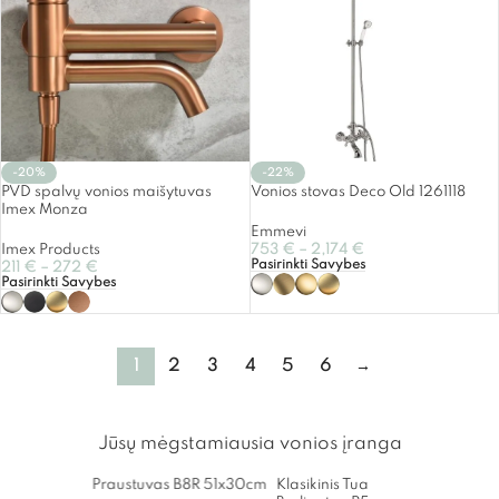
-20%
-22%
PVD spalvų vonios maišytuvas
Vonios stovas Deco Old 1261118
Imex Monza
Emmevi
Imex Products
753
€
–
2,174
€
Pasirinkti Savybes
211
€
–
272
€
Pasirinkti Savybes
1
2
3
4
5
6
→
Jūsų mėgstamiausia vonios įranga
Praustuvas B8R 51x30cm
Klasikinis Tualetas
Kamp