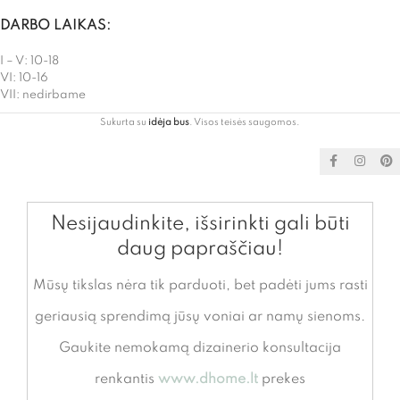
DARBO LAIKAS:
I – V: 10-18
VI: 10-16
VII: nedirbame
Sukurta su
idėja bus
. Visos teisės saugomos.
Nesijaudinkite, išsirinkti gali būti
daug papraščiau!
Mūsų tikslas nėra tik parduoti, bet padėti jums rasti
geriausią sprendimą jūsų voniai ar namų sienoms.
Gaukite nemokamą dizainerio konsultacija
renkantis
www.dhome.lt
prekes