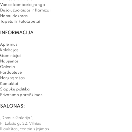
Vonios kambario įranga
Dušo užuolaidos ir Karnizai
Namų dekoras
Tapetai ir Fototapetai
INFORMACIJA
Apie mus
Kolekcijas
Gamintojai
Naujienos
Galerija
Parduotuvė
Norų sąrašas
Kontaktai
Slapukų politika
Privatumo pareiškimas
SALONAS:
„Domus Galerija”,
P. Lukšio g. 32, Vilnius
II aukštas, centrinis įėjimas