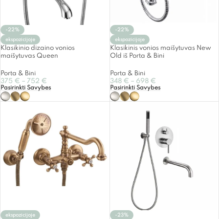
-22%
-22%
ekspozicijoje
ekspozicijoje
Klasikinio dizaino vonios
Klasikinis vonios maišytuvas New
maišytuvas Queen
Old iš Porta & Bini
Porta & Bini
Porta & Bini
375
€
–
752
€
348
€
–
698
€
Pasirinkti Savybes
Pasirinkti Savybes
ekspozicijoje
-23%