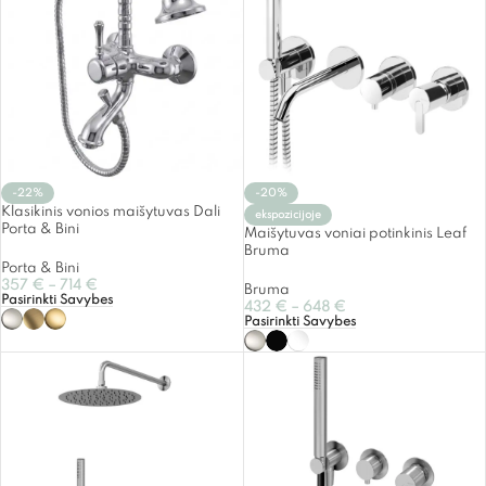
-22%
-20%
Klasikinis vonios maišytuvas Dali
ekspozicijoje
Porta & Bini
Maišytuvas voniai potinkinis Leaf
Bruma
Porta & Bini
357
€
–
714
€
Bruma
Pasirinkti Savybes
432
€
–
648
€
Pasirinkti Savybes