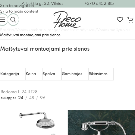
P. Lukšio g. 32, Vilnius
+370 64521815
Skip to navigation
Skip to main content
Pradžia
/
Vonios kambario įranga
/
Vandens maišytuvai
/
Vonios maišytuvai
/
Maišytuvai montuojami prie sienos
Maišytuvai montuojami prie sienos
Kategorija
Kaina
Spalva
Gamintojas
Rikiavimas
Rodoma 1–24 iš 128
24
48
96
puslapyje