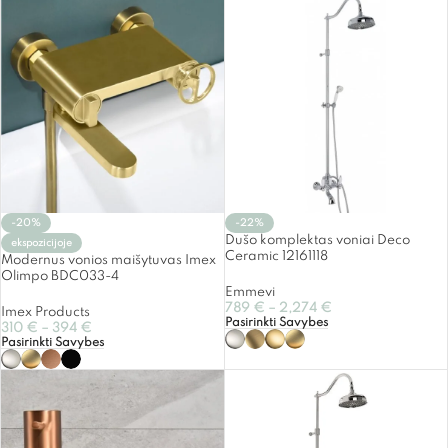
-20%
-22%
Dušo komplektas voniai Deco
ekspozicijoje
Ceramic 12161118
Modernus vonios maišytuvas Imex
Olimpo BDC033-4
Emmevi
789
€
–
2,274
€
Imex Products
Pasirinkti Savybes
310
€
–
394
€
Pasirinkti Savybes