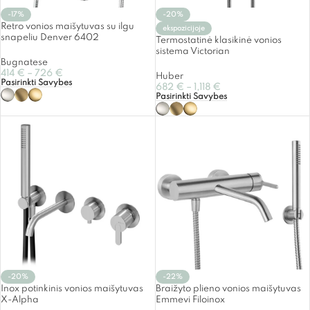
-17%
-20%
Retro vonios maišytuvas su ilgu
ekspozicijoje
snapeliu Denver 6402
Termostatinė klasikinė vonios
sistema Victorian
Bugnatese
414
€
–
726
€
Huber
Pasirinkti Savybes
682
€
–
1,118
€
Pasirinkti Savybes
-20%
-22%
Inox potinkinis vonios maišytuvas
Braižyto plieno vonios maišytuvas
X-Alpha
Emmevi Filoinox