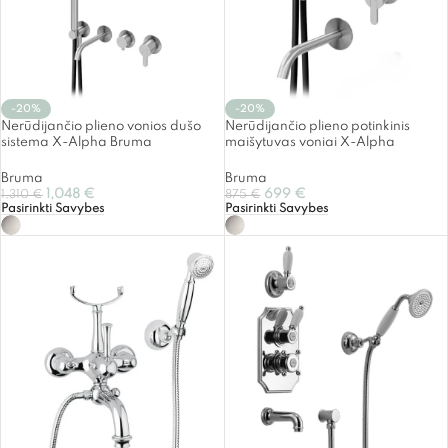
-20%
-20%
Nerūdijančio plieno vonios dušo
Nerūdijančio plieno potinkinis
sistema X-Alpha Bruma
maišytuvas voniai X-Alpha
Bruma
Bruma
1,048
€
699
€
1,310
€
875
€
Pasirinkti Savybes
Pasirinkti Savybes