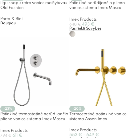
Ilgu snapu retro vonios maišytuvas
Potinkinė nerūdijančio plieno
Old Fashion
vonios sistema Imex Moscu
GPK034
Porta & Bini
Imex Products
Daugiau
493
€
640
€
Pasirinkti Savybes
-23%
-20%
Potinkinė termostatinė nerūdijančio
Termostatinė potinkinė vonios
plieno vonios sistema Imex Moscu
sistema Assen Imex
GTK034
Imex Products
Imex Products
553
€
–
649
€
611
€
794
€