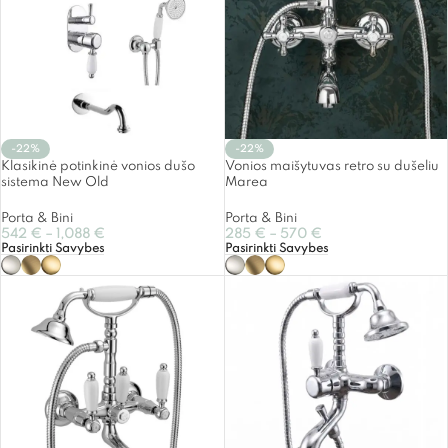
-22%
-22%
Klasikinė potinkinė vonios dušo
Vonios maišytuvas retro su dušeliu
sistema New Old
Marea
Porta & Bini
Porta & Bini
542
€
–
1,088
€
285
€
–
570
€
Pasirinkti Savybes
Pasirinkti Savybes