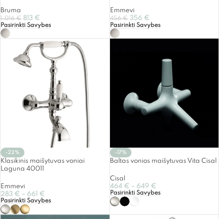
Bruma
Emmevi
813
€
356
€
1,016
€
456
€
Pasirinkti Savybes
Pasirinkti Savybes
-22%
-17%
Klasikinis maišytuvas voniai
Baltas vonios maišytuvas Vita Cisal
Laguna 40011
Cisal
Emmevi
464
€
–
649
€
Pasirinkti Savybes
283
€
–
661
€
Pasirinkti Savybes