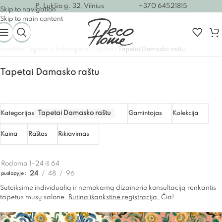
P. Lukšio g. 32, Vilnius
+370 64521815
Skip to navigation
Skip to main content
Pradžia
/
Tapetai ir Fototapetai
/
Tapetai
/
Tapetai Damasko raštu
Tapetai Damasko raštu
Tapetai Damasko raštu
Kategorijos
Gamintojas
Kolekcija
Kaina
Raštas
Rikiavimas
Rodoma 1–24 iš 64
24
48
96
puslapyje
Suteiksime individualią ir nemokamą dizainerio konsultaciją renkantis
tapetus mūsų salone.
Būtina išankstinė registracija.
Čia!