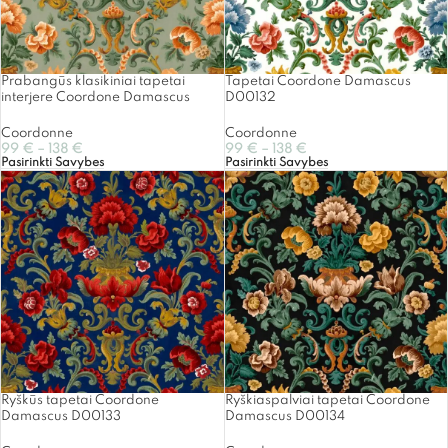
Prabangūs klasikiniai tapetai
Tapetai Coordone Damascus
interjere Coordone Damascus
D00132
Coordonne
Coordonne
99
€
–
138
€
99
€
–
138
€
Pasirinkti Savybes
Pasirinkti Savybes
Ryškūs tapetai Coordone
Ryškiaspalviai tapetai Coordone
Damascus D00133
Damascus D00134