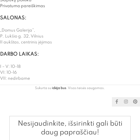
Slapukų politika
Privatumo pareiškimas
SALONAS:
„Domus Galerija”,
P. Lukšio g. 32, Vilnius
II aukštas, centrinis įėjimas
DARBO LAIKAS:
I – V: 10-18
VI: 10-16
VII: nedirbame
Sukurta su
idėja bus
. Visos teisės saugomos.
Nesijaudinkite, išsirinkti gali būti
daug papraščiau!