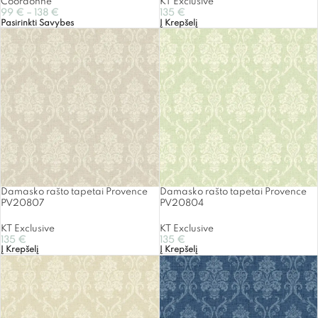
Coordonne
KT Exclusive
99
€
–
138
€
135
€
Pasirinkti Savybes
Į Krepšelį
Damasko rašto tapetai Provence
Damasko rašto tapetai Provence
PV20807
PV20804
KT Exclusive
KT Exclusive
135
€
135
€
Į Krepšelį
Į Krepšelį