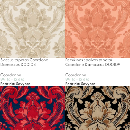
Šviesus tapetas Coordone
Persikinės spalvos tapetai
Damascus D00108
Coordone Damascus D00109
Coordonne
Coordonne
99
€
–
138
€
99
€
–
138
€
Pasirinkti Savybes
Pasirinkti Savybes