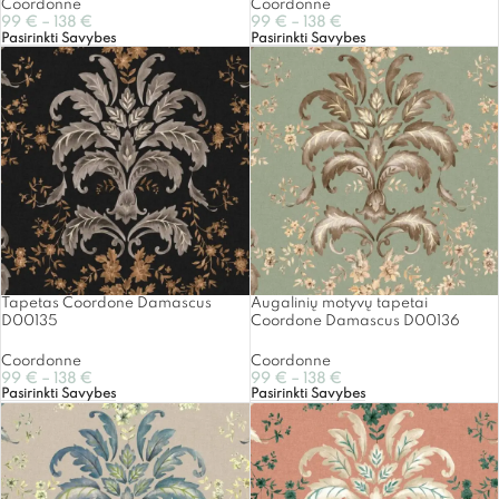
Coordonne
Coordonne
99
€
–
138
€
99
€
–
138
€
Pasirinkti Savybes
Pasirinkti Savybes
Tapetas Coordone Damascus
Augalinių motyvų tapetai
D00135
Coordone Damascus D00136
Coordonne
Coordonne
99
€
–
138
€
99
€
–
138
€
Pasirinkti Savybes
Pasirinkti Savybes