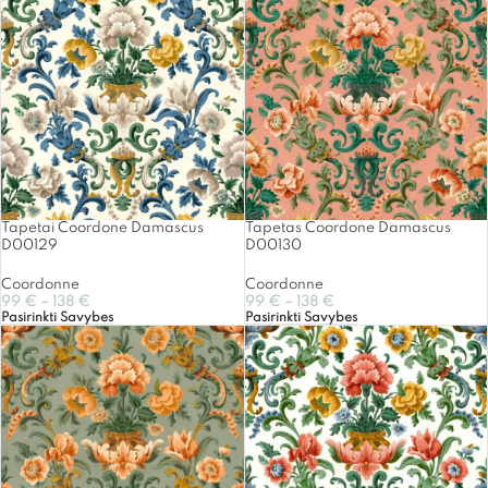
Tapetai Coordone Damascus
Tapetas Coordone Damascus
D00129
D00130
Coordonne
Coordonne
99
€
–
138
€
99
€
–
138
€
Pasirinkti Savybes
Pasirinkti Savybes