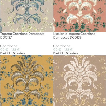
Tapetai Coordone Damascus
Klasikiniai tapetai Coordone
D00137
Damascus D00138
Coordonne
Coordonne
99
€
–
138
€
99
€
–
138
€
Pasirinkti Savybes
Pasirinkti Savybes