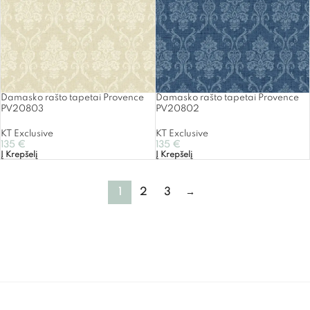
Damasko rašto tapetai Provence
Damasko rašto tapetai Provence
PV20803
PV20802
KT Exclusive
KT Exclusive
135
€
135
€
Į Krepšelį
Į Krepšelį
1
2
3
→
Tapetai Damasko raštu | Klasikiniai tapetai | Retro tapetai | Provanso
stiliaus tapetai | Mūsų tapetų salone – įvarių klasikos stilių tapetų
kolekcijos.