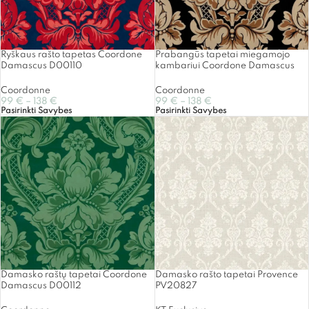
Ryškaus rašto tapetas Coordone
Prabangūs tapetai miegamojo
Damascus D00110
kambariui Coordone Damascus
Coordonne
Coordonne
99
€
–
138
€
99
€
–
138
€
Pasirinkti Savybes
Pasirinkti Savybes
Damasko raštų tapetai Coordone
Damasko rašto tapetai Provence
Damascus D00112
PV20827