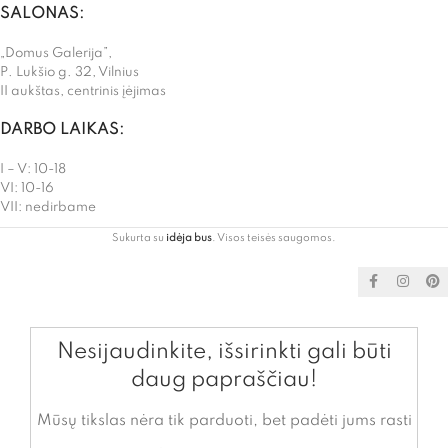
SALONAS:
„Domus Galerija”,
P. Lukšio g. 32, Vilnius
II aukštas, centrinis įėjimas
DARBO LAIKAS:
I – V: 10-18
VI: 10-16
VII: nedirbame
Sukurta su
idėja bus
. Visos teisės saugomos.
Nesijaudinkite, išsirinkti gali būti
daug papraščiau!
Mūsų tikslas nėra tik parduoti, bet padėti jums rasti