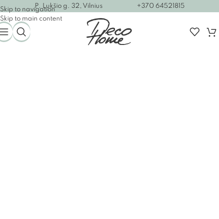
P. Lukšio g. 32, Vilnius
+370 64521815
Skip to navigation
Skip to main content
Spalvota keramika
voniai ISVEA
Išskirtinis vonios dizainas
Žiūrėti