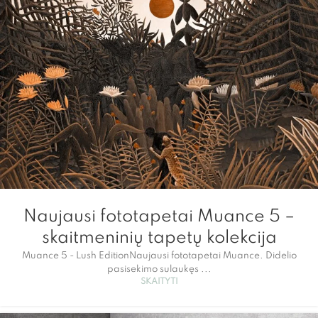
Naujausi fototapetai Muance 5 –
skaitmeninių tapetų kolekcija
Muance 5 - Lush EditionNaujausi fototapetai Muance. Didelio
pasisekimo sulaukęs ...
SKAITYTI