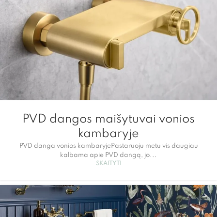
PVD dangos maišytuvai vonios
kambaryje
PVD danga vonios kambaryjePastaruoju metu vis daugiau
kalbama apie PVD dangą, jo...
SKAITYTI