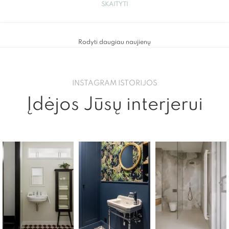
SKAITYTI
Rodyti daugiau naujienų
INSTAGRAM ISTORIJOS
Įdėjos Jūsų interjerui