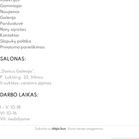
Kolekcijas
Gamintojai
Naujienos
Galerija
Parduotuvė
Norų sąrašas
Kontaktai
Slapukų politika
Privatumo pareiškimas
SALONAS:
„Domus Galerija”,
P. Lukšio g. 32, Vilnius
II aukštas, centrinis įėjimas
DARBO LAIKAS:
I – V: 10-18
VI: 10-16
VII: nedirbame
Sukurta su
idėja bus
. Visos teisės saugomos.