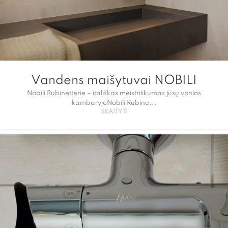
Vandens maišytuvai NOBILI
Nobili Rubinetterie – itališkas meistriškumas jūsų vonios
kambaryjeNobili Rubine...
SKAITYTI