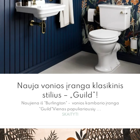
Nauja vonios įranga klasikinis
stilius – „Guild”!
Naujiena iš "Burlington" - vonios kambario įranga
"Guild"Vienas populiariausių ...
SKAITYTI