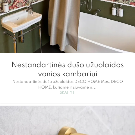
Nestandartinės dušo užuolaidos
vonios kambariui
Nestandartinės dušo užuolaidos DECO HOME Mes, DECO
HOME, kuriame ir siuvame n...
SKAITYTI