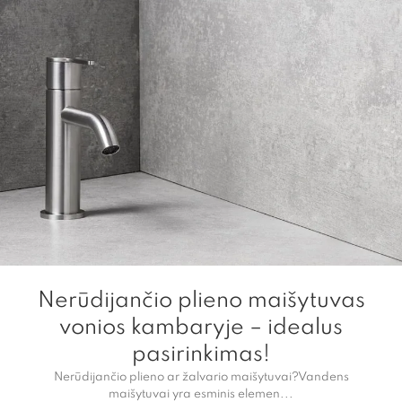
Nerūdijančio plieno maišytuvas
vonios kambaryje – idealus
pasirinkimas!
Nerūdijančio plieno ar žalvario maišytuvai?Vandens
maišytuvai yra esminis elemen...