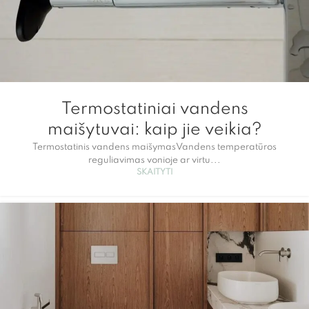
Termostatiniai vandens
maišytuvai: kaip jie veikia?
Termostatinis vandens maišymasVandens temperatūros
reguliavimas vonioje ar virtu...
SKAITYTI