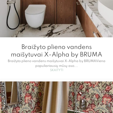
Braižyto plieno vandens
maišytuvai X-Alpha by BRUMA
Braižyto plieno vandens maišytuvai X-Alpha by BRUMAViena
populiariausių mūsų aso...
SKAITYTI