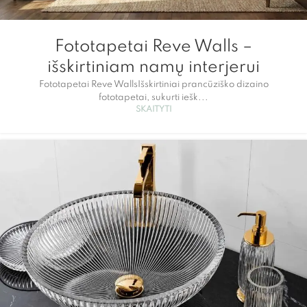
Fototapetai Reve Walls –
išskirtiniam namų interjerui
Fototapetai Reve WallsIšskirtiniai prancūziško dizaino
fototapetai, sukurti iešk...
SKAITYTI