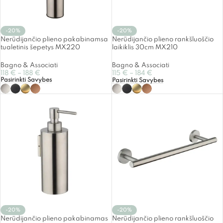
-20%
-20%
Nerūdijančio plieno pakabinamsa
Nerūdijančio plieno rankšluoščio
tualetinis šepetys MX220
laikiklis 30cm MX210
Bagno & Associati
Bagno & Associati
118
€
–
188
€
115
€
–
184
€
Pasirinkti Savybes
Pasirinkti Savybes
-20%
-20%
Nerūdijančio plieno pakabinamas
Nerūdijančio plieno rankšluoščio