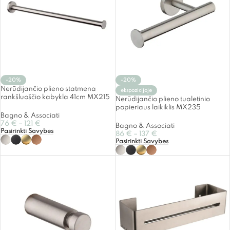
-20%
-20%
Nerūdijančio plieno statmena
ekspozicijoje
rankšluoščio kabykla 41cm MX215
Nerūdijančio plieno tualetinio
popieriaus laikiklis MX235
Bagno & Associati
76
€
–
121
€
Bagno & Associati
Pasirinkti Savybes
86
€
–
137
€
Pasirinkti Savybes