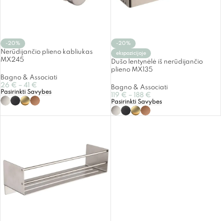
-20%
-20%
Nerūdijančio plieno kabliukas
ekspozicijoje
MX245
Dušo lentynėlė iš nerūdijančio
plieno MX135
Bagno & Associati
26
€
–
41
€
Bagno & Associati
Pasirinkti Savybes
119
€
–
188
€
Pasirinkti Savybes