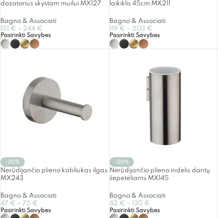
dozatorius skystam muilui MX127
laikiklis 45cm MX211
Bagno & Associati
Bagno & Associati
151
€
–
244
€
119
€
–
203
€
Pasirinkti Savybes
Pasirinkti Savybes
-20%
-20%
Nerūdijančio plieno kabliukas ilgas
Nerūdijančio plieno indelis dantų
MX243
šepetėliams MX145
Bagno & Associati
Bagno & Associati
47
€
–
75
€
82
€
–
130
€
Pasirinkti Savybes
Pasirinkti Savybes