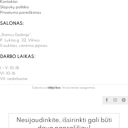
Kontaktai
Slapukų politika
Privatumo pareiškimas
SALONAS:
„Domus Galerija”,
P. Lukšio g. 32, Vilnius
II aukštas, centrinis įėjimas
DARBO LAIKAS:
I – V: 10-18
VI: 10-16
VII: nedirbame
Sukurta su
idėja bus
. Visos teisės saugomos.
Nesijaudinkite, išsirinkti gali būti