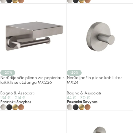
-20%
-20%
Nerūdijančio plieno wc popieriaus
Nerūdijančio plieno kabliukas
laikiklis su uždanga MX236
MX241
Bagno & Associati
Bagno & Associati
134
€
–
214
€
44
€
–
70
€
Pasirinkti Savybes
Pasirinkti Savybes