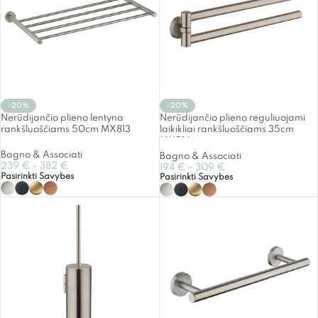
-20%
-20%
Nerūdijančio plieno lentyna
Nerūdijančio plieno reguliuojami
rankšluoščiams 50cm MX813
laikikliai rankšluoščiams 35cm
MX214
Bagno & Associati
Bagno & Associati
239
€
–
382
€
194
€
–
309
€
Pasirinkti Savybes
Pasirinkti Savybes