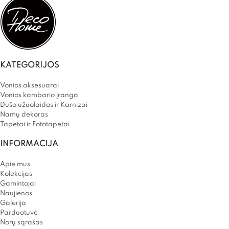
KATEGORIJOS
Vonios aksesuarai
Vonios kambario įranga
Dušo užuolaidos ir Karnizai
Namų dekoras
Tapetai ir Fototapetai
INFORMACIJA
Apie mus
Kolekcijas
Gamintojai
Naujienos
Galerija
Parduotuvė
Norų sąrašas