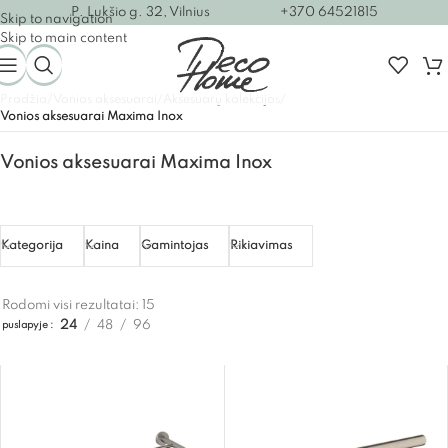
P. Lukšio g. 32, Vilnius
+370 64521815
Skip to navigation
Skip to main content
Pradžia
/
Vonios aksesuarai
/
Aksesuarų kolekcijos
/
Vonios aksesuarai Maxima Inox
Vonios aksesuarai Maxima Inox
Kategorija
Kaina
Gamintojas
Rikiavimas
Rodomi visi rezultatai: 15
24
48
96
puslapyje