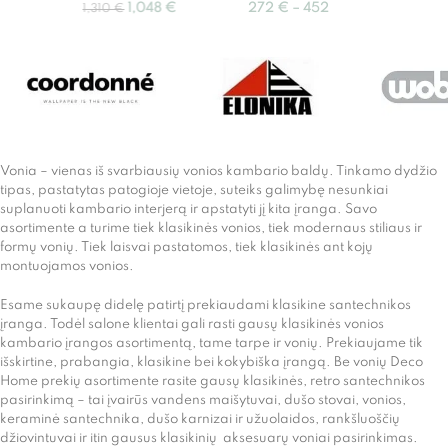
1,048
€
272
€
–
452
€
448
1,310
€
Vonia – vienas iš svarbiausių vonios kambario baldų. Tinkamo dydžio
tipas, pastatytas patogioje vietoje, suteiks galimybę nesunkiai
suplanuoti kambario interjerą ir apstatyti jį kita įranga. Savo
asortimente a turime tiek klasikinės vonios, tiek modernaus stiliaus ir
formų vonių. Tiek laisvai pastatomos, tiek klasikinės ant kojų
montuojamos vonios.
Esame sukaupę didelę patirtį prekiaudami klasikine santechnikos
įranga. Todėl salone klientai gali rasti gausų klasikinės vonios
kambario įrangos asortimentą, tame tarpe ir vonių. Prekiaujame tik
išskirtine, prabangia, klasikine bei kokybiška įrangą. Be vonių Deco
Home prekių asortimente rasite gausų klasikinės, retro santechnikos
pasirinkimą – tai įvairūs vandens maišytuvai, dušo stovai, vonios,
keraminė santechnika, dušo karnizai ir užuolaidos, rankšluoščių
džiovintuvai ir itin gausus klasikinių aksesuarų voniai pasirinkimas.