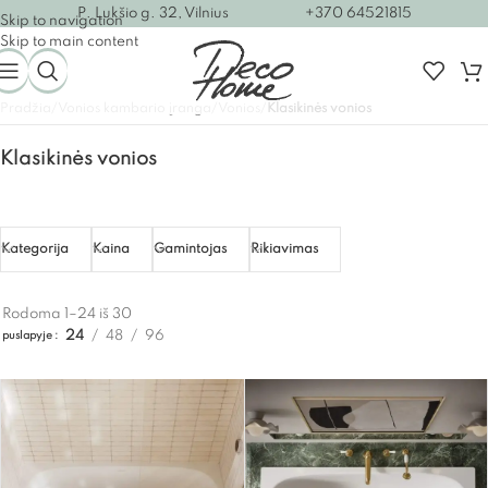
P. Lukšio g. 32, Vilnius
+370 64521815
Skip to navigation
Skip to main content
Pradžia
/
Vonios kambario įranga
/
Vonios
/
Klasikinės vonios
Klasikinės vonios
Kategorija
Kaina
Gamintojas
Rikiavimas
Rodoma 1–24 iš 30
24
48
96
puslapyje