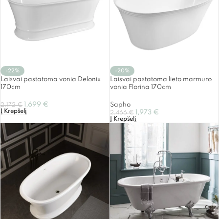
-22%
-20%
Laisvai pastatoma vonia Delonix
Laisvai pastatoma lieto marmuro
170cm
vonia Florina 170cm
1,699
€
Sapho
2,172
€
Į Krepšelį
1,973
€
2,466
€
Į Krepšelį