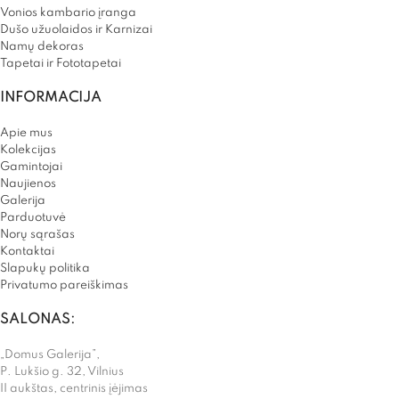
Vonios kambario įranga
Dušo užuolaidos ir Karnizai
Namų dekoras
Tapetai ir Fototapetai
INFORMACIJA
Apie mus
Kolekcijas
Gamintojai
Naujienos
Galerija
Parduotuvė
Norų sąrašas
Kontaktai
Slapukų politika
Privatumo pareiškimas
SALONAS:
„Domus Galerija”,
P. Lukšio g. 32, Vilnius
II aukštas, centrinis įėjimas