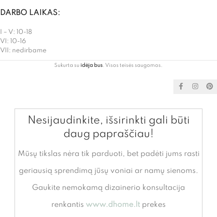
DARBO LAIKAS:
I – V: 10-18
VI: 10-16
VII: nedirbame
Sukurta su
idėja bus
. Visos teisės saugomos.
Nesijaudinkite, išsirinkti gali būti
daug papraščiau!
Mūsų tikslas nėra tik parduoti, bet padėti jums rasti
geriausią sprendimą jūsų voniai ar namų sienoms.
Gaukite nemokamą dizainerio konsultacija
renkantis
www.dhome.lt
prekes