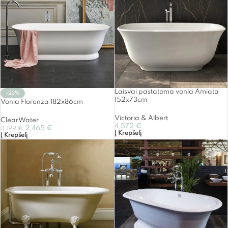
Laisvai pastatoma vonia Amiata
-23%
152x73cm
Vonia Florenza 182x86cm
Victoria & Albert
ClearWater
4,572
€
2,465
€
3,199
€
Į Krepšelį
Į Krepšelį