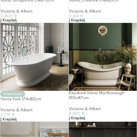
Vonia Shropshire 154x76cm
Vonia Cheshire 174x80cm
Victoria & Albert
Victoria & Albert
2,805
€
2,814
€
Į Krepšelį
Į Krepšelį
Klasikinė Vonia Marlborough
ekspozicijoje
190x87cm
Vonia York 174x80cm
Victoria & Albert
Victoria & Albert
4,495
€
3,719
€
Į Krepšelį
Į Krepšelį