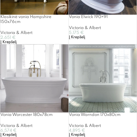
Klasikinė vonia Hampshire
Vonia Elwick 190×91
150x76cm
Victoria & Albert
Victoria & Albert
5,175
€
Į Krepšelį
2,651
€
Į Krepšelį
Vonia Worcester 180x78cm
Vonia Warndon 170x80cm
Victoria & Albert
Victoria & Albert
6,574
€
4,895
€
Į Krepšelį
Į Krepšelį