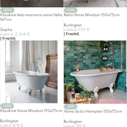
-20%
-23%
Klasikinė lieto marmuro vonia Velia
Retro Vonia Windsor 150x75cm
167cm
Burlington
Sapho
929
€
1,206
€
Į Krepšelį
2,268
€
2,835
€
Į Krepšelį
-23%
-23%
Klasikinė Vonia Windsor 170x75cm
Vonia dušui Hampton 150x75cm
Burlington
Burlington
878
€
1,138
€
881
€
1,144
€