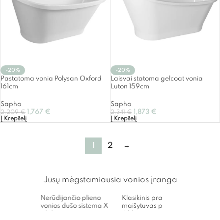
-20%
-20%
Pastatoma vonia Polysan Oxford
Laisvai statoma gelcoat vonia
161cm
Luton 159cm
Sapho
Sapho
1,767
€
1,873
€
2,209
€
2,341
€
Į Krepšelį
Į Krepšelį
1
2
→
Jūsų mėgstamiausia vonios įranga
Nerūdijančio plieno
Klasikinis praustuvo
Termo
vonios dušo sistema X-
maišytuvas po tinku New
dušo 
Alpha Bruma
Old
Imex