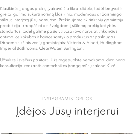
Klasikinės įrangos prekių įvairovė čia tikrai didelė, todėl lengvai ir
greitai galima sukurti norimą klasikinio, modernaus ar žaismingo
stiliaus interjerą jūsų namuose. Prekiaujame tik rinktinių gamintojų
produkcija, kruopščiai atsižvelgdami į siūlomų prekių kokybės
standartus, todėl galime pasiūlyti užsakovo norus atitinkančius
optimalios kokybės ir kainos santykio produktus ar paslaugas.
Dirbame su šiais vonių gamintojais: Victoria & Albert, Hurlingham,
Imperial Bathrooms, ClearWater, Burlington.
Užsukite į svečius pasitarti! Užsiregistruokite nemokamai dizainerio
konsultacijai renkantis santechnikos įrangą mūsų salone!
Čia!
INSTAGRAM ISTORIJOS
Įdėjos Jūsų interjerui