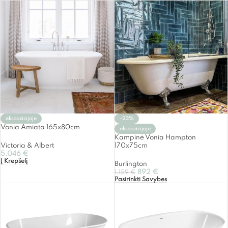
-23%
ekspozicijoje
Vonia Amiata 165x80cm
ekspozicijoje
Kampinė Vonia Hampton
170x75cm
Victoria & Albert
5,046
€
Į Krepšelį
Burlington
892
€
1,159
€
Pasirinkti Savybes