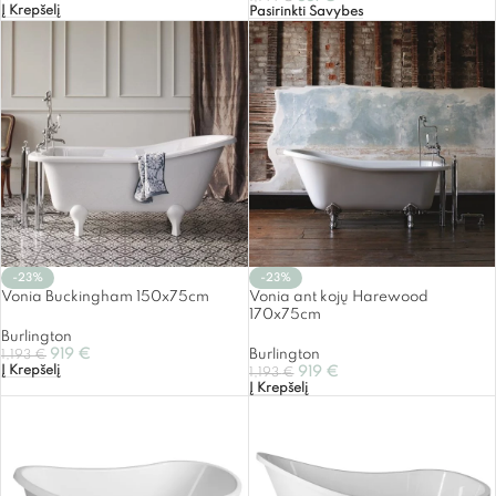
Į Krepšelį
Pasirinkti Savybes
-23%
-23%
Vonia Buckingham 150x75cm
Vonia ant kojų Harewood
170x75cm
Burlington
919
€
Burlington
1,193
€
Į Krepšelį
919
€
1,193
€
Į Krepšelį