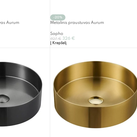
-20%
uvas Aurum
Metalinis praustuvas Aurum
Sapho
326
€
407
€
Į Krepšelį