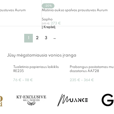
-20%
raustuvas Aurum
Matinio aukso spalvos praustuvas Aurum
Sapho
273
€
341
€
Į Krepšelį
1
2
3
→
Jūsų mėgstamiausia vonios įranga
Tualetinio popieriaus laikiklis
Prabangus pastatomas mui
RE235
dozatorius AA728
76
€
–
118
€
235
€
–
364
€