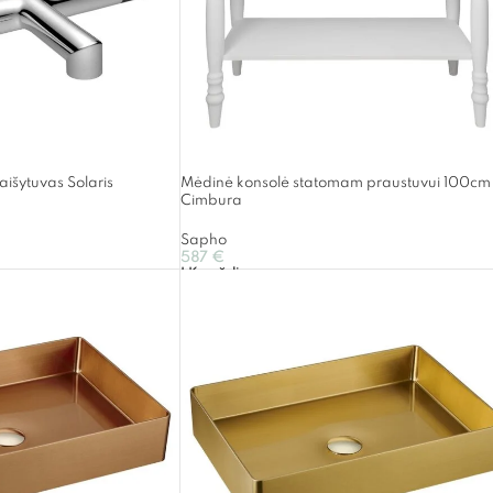
aišytuvas Solaris
Mėdinė konsolė statomam praustuvui 100cm
Cimbura
Sapho
587
€
Į Krepšelį