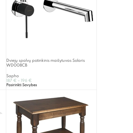
Dviejų spalvų potinkinis maišytuvas Solaris
WD008CB
Sapho
187
€
–
196
€
Pasirinkti Savybes