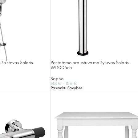
ušo stovas Solaris
Pastatomo praustuvo maišytuvas Solaris
WD006cb
Sapho
148
€
–
156
€
Pasirinkti Savybes