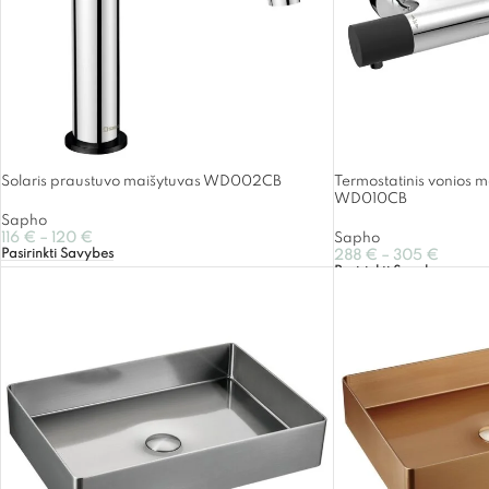
Solaris praustuvo maišytuvas WD002CB
Termostatinis vonios m
WD010CB
Sapho
116
€
–
120
€
Sapho
Pasirinkti Savybes
288
€
–
305
€
Pasirinkti Savybes