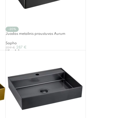
-20%
Juodas metalinis praustuvas Aurum
Sapho
287
€
359
€
Į Krepšelį