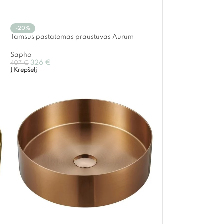
-20%
Tamsus pastatomas praustuvas Aurum
Sapho
326
€
407
€
Į Krepšelį