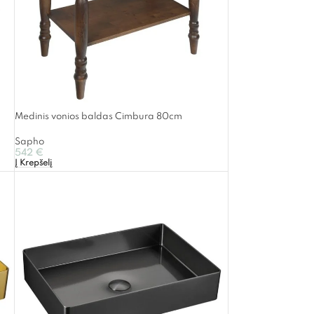
Medinis vonios baldas Cimbura 80cm
Sapho
542
€
Į Krepšelį