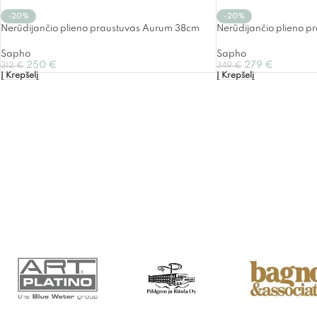
-20%
-20%
Nerūdijančio plieno praustuvas Aurum 38cm
Nerūdijančio plieno p
Sapho
Sapho
250
€
279
€
312
€
349
€
Į Krepšelį
Į Krepšelį