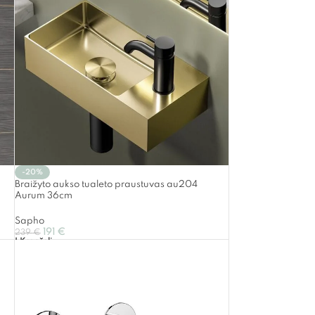
-20%
m
Braižyto aukso tualeto praustuvas au204
Aurum 36cm
Sapho
191
€
239
€
Į Krepšelį