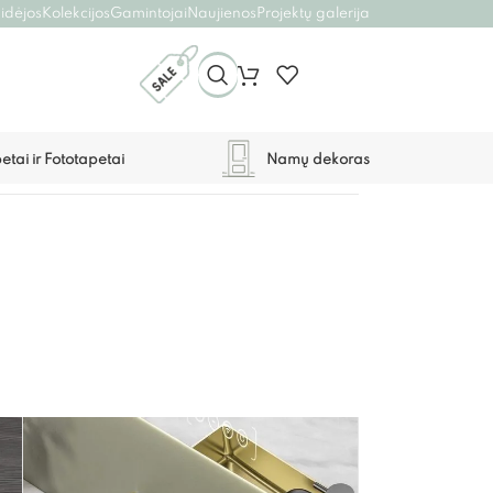
 idėjos
Kolekcijos
Gamintojai
Naujienos
Projektų galerija
etai ir Fototapetai
Namų dekoras