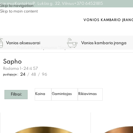
pie mus
Kontaktai
P. Lukšio g. 32, Vilnius
+370 64521815
Skip to navigation
Skip to main content
VONIOS KAMBARIO ĮRAN
Vonios aksesuarai
Vonios kambario įranga
Pradžia
/
Produktai su žymomis “Sapho”
Sapho
Rodoma 1–24 iš 57
24
48
96
puslapyje
Kaina
Gamintojas
Rikiavimas
Filtrai: