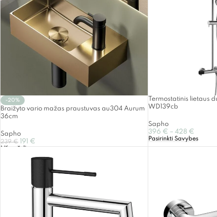
Termostatinis lietaus d
-20%
WD139cb
Braižyto vario mažas praustuvas au304 Aurum
36cm
Sapho
396
€
–
428
€
Sapho
Pasirinkti Savybes
191
€
239
€
Į Krepšelį