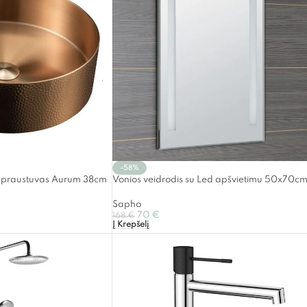
-58%
us praustuvas Aurum 38cm
Vonios veidrodis su Led apšvietimu 50x70c
Sapho
70
€
168
€
Į Krepšelį