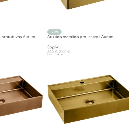
-20%
is praustuvas Aurum
Auksinis metalinis praustuvas Aurum
Sapho
287
€
359
€
Į Krepšelį