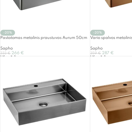
-20%
-20%
Pastatomas metalinis praustuvas Aurum 50cm
Vario spalvos metalin
Sapho
Sapho
266
€
287
€
333
€
359
€
Į Krepšelį
Į Krepšelį