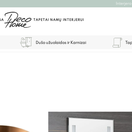
Interjero
GA
TAPETAI NAMŲ INTERJERUI
Dušo užuolaidos ir Karnizai
Tap