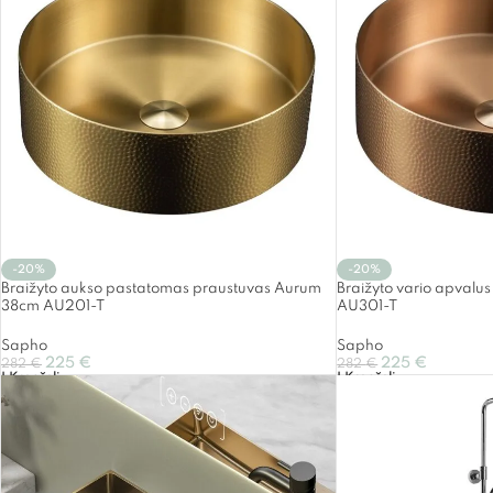
-20%
-20%
Braižyto aukso pastatomas praustuvas Aurum
Braižyto vario apval
38cm AU201-T
AU301-T
Sapho
Sapho
225
€
225
€
282
€
282
€
Į Krepšelį
Į Krepšelį