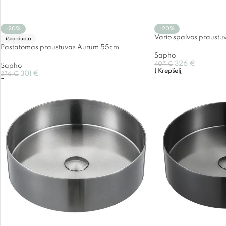
-20%
-20%
Vario spalvos praust
išparduota
Pastatomas praustuvas Aurum 55cm
Sapho
326
€
407
€
Sapho
Į Krepšelį
301
€
376
€
Daugiau