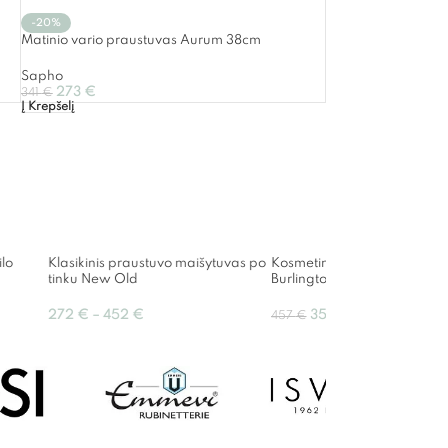
-20%
Matinio vario praustuvas Aurum 38cm
Sapho
273
€
341
€
Į Krepšelį
lo
Klasikinis praustuvo maišytuvas po
Kosmetinis veidrodėlis A57
tinku New Old
Burlington
272
€
–
452
€
352
€
457
€