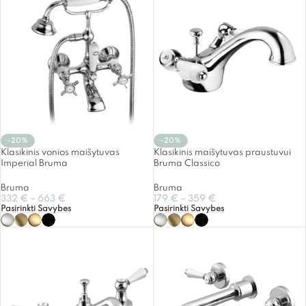
-20%
-20%
Klasikinis vonios maišytuvas
Klasikinis maišytuvas praustuvui
Imperial Bruma
Bruma Classico
Bruma
Bruma
332
€
–
663
€
179
€
–
359
€
Pasirinkti Savybes
Pasirinkti Savybes