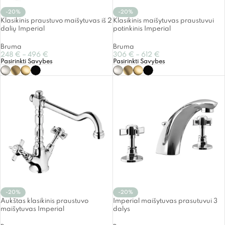
-20%
-20%
Klasikinis praustuvo maišytuvas iš 2
Klasikinis maišytuvas praustuvui
dalių Imperial
potinkinis Imperial
Bruma
Bruma
248
€
–
496
€
306
€
–
612
€
Pasirinkti Savybes
Pasirinkti Savybes
-20%
-20%
Aukštas klasikinis praustuvo
Imperial maišytuvas prasutuvui 3
maišytuvas Imperial
dalys