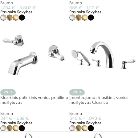
Bruma
Bruma
1,754
€
–
3,507
€
555
€
–
1,110
€
Pasirinkti Savybes
Pasirinkti Savybes
-20%
-20%
Klasikinis potinkinis vonios pripilimo
Įmontuojamas klasikinis vonios
maišytuvas
maišytuvas Classico
Bruma
Bruma
344
€
–
688
€
546
€
–
1,093
€
Pasirinkti Savybes
Pasirinkti Savybes