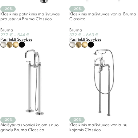
-20%
-20%
Klasikinis potinkinis maišytuvas
Klasikinis maišytuvas voniai Bruma
praustuvui Bruma Classico
Classico
Bruma
Bruma
272
€
–
544
€
332
€
–
663
€
Pasirinkti Savybes
Pasirinkti Savybes
-20%
-20%
Maišytuvas voniai kojomis nuo
Klasikinis maišytuvas voniai su
grindų Bruma Classico
kojomis Classico