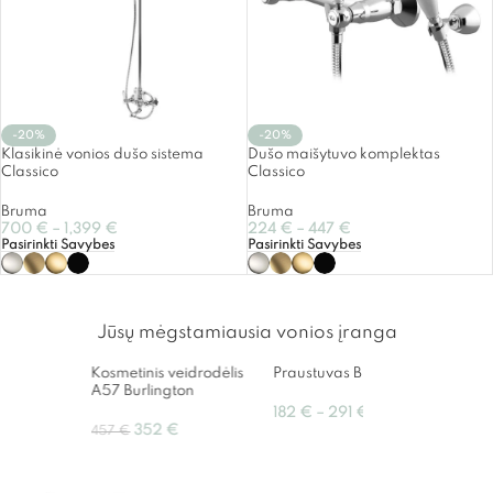
-20%
-20%
Klasikinė vonios dušo sistema
Dušo maišytuvo komplektas
Classico
Classico
Bruma
Bruma
700
€
–
1,399
€
224
€
–
447
€
Pasirinkti Savybes
Pasirinkti Savybes
Jūsų mėgstamiausia vonios įranga
Kosmetinis veidrodėlis
Praustuvas B8R 51x30cm
Klasik
A57 Burlington
pasta
puode
182
€
–
291
€
352
€
457
€
140