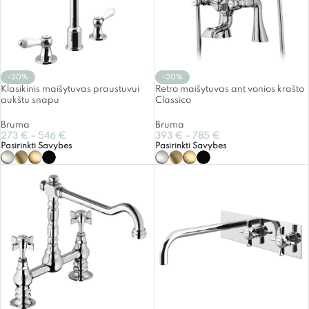
-20%
-20%
Klasikinis maišytuvas praustuvui
Retro maišytuvas ant vonios krašto
aukštu snapu
Classico
Bruma
Bruma
273
€
–
546
€
393
€
–
785
€
Pasirinkti Savybes
Pasirinkti Savybes