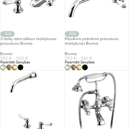
-20%
-20%
3 dalių retro stiliaus maišytuvas
Klasikinis potinkinis praustuvo
praustuvui Bruma
maišytuvas Bruma
Bruma
Bruma
282
€
–
562
€
293
€
–
586
€
Pasirinkti Savybes
Pasirinkti Savybes