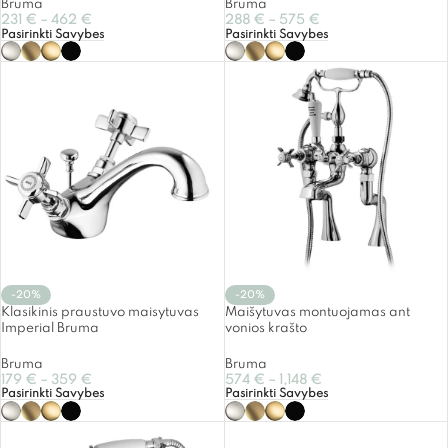
Bruma
Bruma
231
€
–
462
€
288
€
–
575
€
Pasirinkti Savybes
Pasirinkti Savybes
-20%
-20%
Klasikinis praustuvo maisytuvas
Maišytuvas montuojamas ant
Imperial Bruma
vonios krašto
Bruma
Bruma
179
€
–
359
€
574
€
–
1,148
€
Pasirinkti Savybes
Pasirinkti Savybes