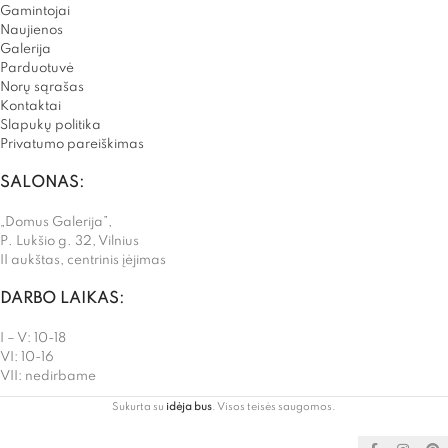
Gamintojai
Naujienos
Galerija
Parduotuvė
Norų sąrašas
Kontaktai
Slapukų politika
Privatumo pareiškimas
SALONAS:
„Domus Galerija”,
P. Lukšio g. 32, Vilnius
II aukštas, centrinis įėjimas
DARBO LAIKAS:
I – V: 10-18
VI: 10-16
VII: nedirbame
Sukurta su
idėja bus
. Visos teisės saugomos.