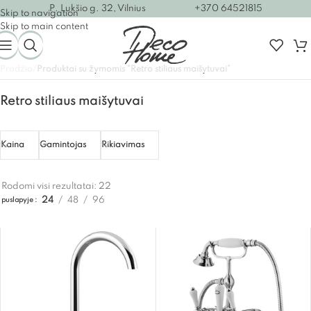
P. Lukšio g. 32, Vilnius
+370 64521815
Skip to navigation
Skip to main content
Pradžia
/
Produktai su žymomis “Retro stiliaus maišytuvai”
Retro stiliaus maišytuvai
Kaina
Gamintojas
Rikiavimas
Rodomi visi rezultatai: 22
24
48
96
puslapyje