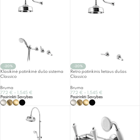
-20%
-20%
Klasikinė potinkinė dušo sistema
Retro potinkinis lietaus dušas
Classico
Classico
Bruma
Bruma
772
€
–
1,545
€
772
€
–
1,545
€
Pasirinkti Savybes
Pasirinkti Savybes