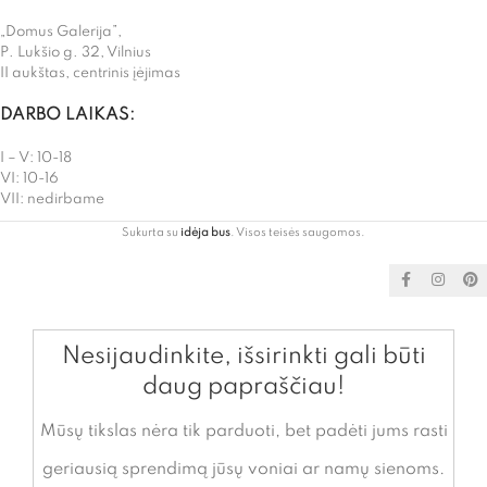
„Domus Galerija”,
P. Lukšio g. 32, Vilnius
II aukštas, centrinis įėjimas
DARBO LAIKAS:
I – V: 10-18
VI: 10-16
VII: nedirbame
Sukurta su
idėja bus
. Visos teisės saugomos.
Nesijaudinkite, išsirinkti gali būti
daug papraščiau!
Mūsų tikslas nėra tik parduoti, bet padėti jums rasti
geriausią sprendimą jūsų voniai ar namų sienoms.