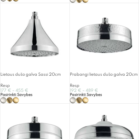
Lietaus dušo galva Sassi 20cm
Prabangi lietaus dušo galva 20cm
Resp
Resp
177
€
–
455
€
192
€
–
489
€
Pasirinkti Savybes
Pasirinkti Savybes