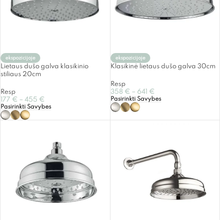
ekspozicijoje
ekspozicijoje
Lietaus dušo galva klasikinio
Klasikinė lietaus dušo galva 30cm
stiliaus 20cm
Resp
Resp
358
€
–
641
€
Pasirinkti Savybes
177
€
–
455
€
Pasirinkti Savybes