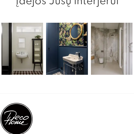
Įdėjos Jūsų interjerui