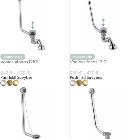
ekspozicijoje
ekspozicijoje
Vonios sifonas 1210L
Vonios sifonas 1210
247
€
–
495
€
238
€
–
477
€
Pasirinkti Savybes
Pasirinkti Savybes