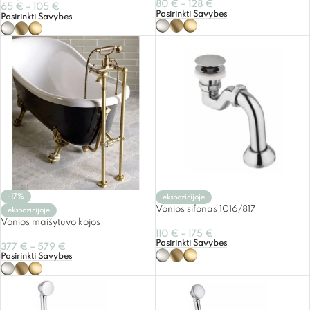
80
€
–
128
€
65
€
–
105
€
Pasirinkti Savybes
Pasirinkti Savybes
-17%
ekspozicijoje
Vonios sifonas 1016/817
ekspozicijoje
Vonios maišytuvo kojos
110
€
–
175
€
Pasirinkti Savybes
377
€
–
579
€
Pasirinkti Savybes