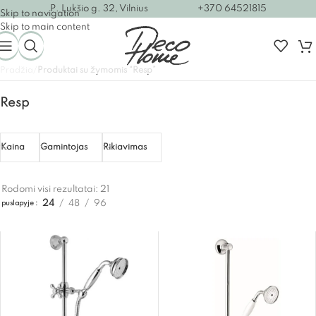
P. Lukšio g. 32, Vilnius
+370 64521815
Skip to navigation
Skip to main content
Pradžia
/
Produktai su žymomis “Resp”
Resp
Kaina
Gamintojas
Rikiavimas
Rodomi visi rezultatai: 21
24
48
96
puslapyje