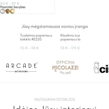
62
€
–
89
€
Pasirinkti Savybes
Jūsų mėgstamiausia vonios įranga
Tualetinio popieriaus
Klasikinis tualetinio
Klasi
laikiklis RE235
popieriaus laikiklis FS235
Burli
76
€
–
118
€
113
€
–
175
€
384
INSTAGRAM ISTORIJOS