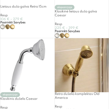
Lietaus dušo galva Retro 15cm
ekspozicijoje
Klasikinė lietaus dušo galva
Resp
Caesar
106
€
–
279
€
Pasirinkti Savybes
Resp
225
€
–
399
€
Pasirinkti Savybes
Retro dušelio komplektas Old
ekspozicijoje
America
Klasikinis dušelis Caesar
Resp
Resp