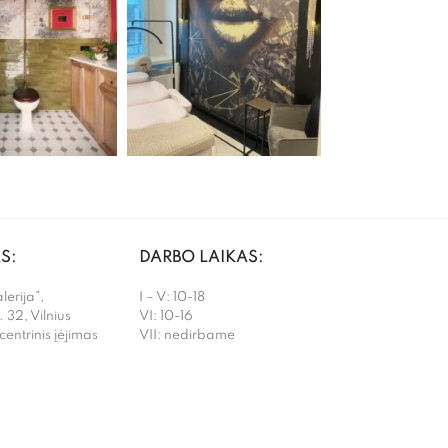
S:
DARBO LAIKAS:
erija”,
I – V: 10-18
. 32, Vilnius
VI: 10-16
 centrinis įėjimas
VII: nedirbame