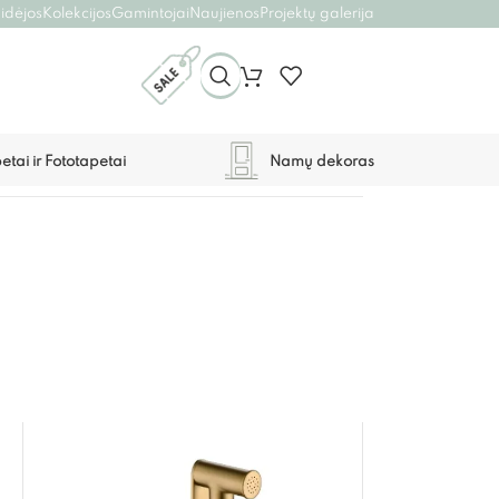
 idėjos
Kolekcijos
Gamintojai
Naujienos
Projektų galerija
etai ir Fototapetai
Namų dekoras