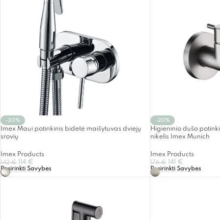
-20%
-20%
Imex Maui potinkinis bidetė maišytuvas dviejų
Higieninio dušo potink
srovių
nikelis Imex Munich
Imex Products
Imex Products
114
€
141
€
142
€
176
€
Pasirinkti Savybes
Pasirinkti Savybes