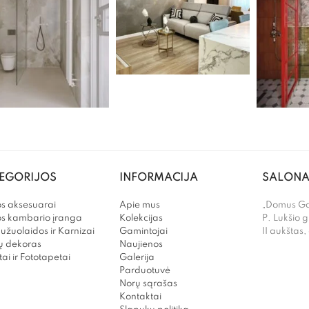
EGORIJOS
INFORMACIJA
SALONA
s aksesuarai
Apie mus
„Domus Gal
os kambario įranga
Kolekcijas
P. Lukšio g
užuolaidos ir Karnizai
Gamintojai
II aukštas,
 dekoras
Naujienos
ai ir Fototapetai
Galerija
Parduotuvė
Norų sąrašas
Kontaktai