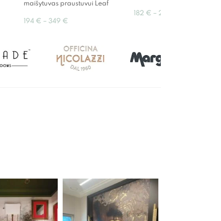
maišytuvas praustuvui Leaf
182
€
–
291
€
194
€
–
349
€