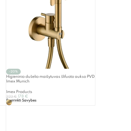
-20%
Higieninio dušelio maišytuvas šlifuoto aukso PVD
Imex Munich
Imex Products
178
€
223
€
Pasirinkti Savybes