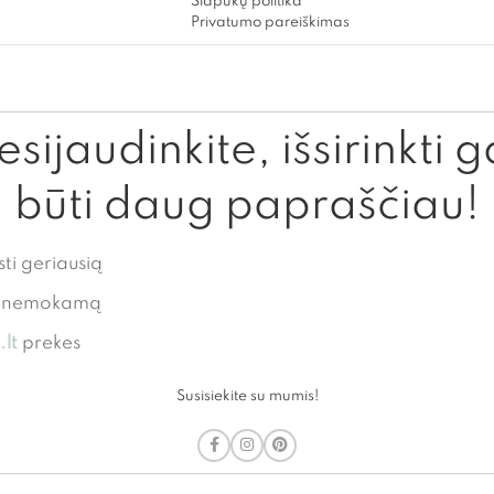
Slapukų politika
Privatumo pareiškimas
sijaudinkite, išsirinkti g
būti daug papraščiau!
sti geriausią
te nemokamą
lt
prekes
Susisiekite su mumis!