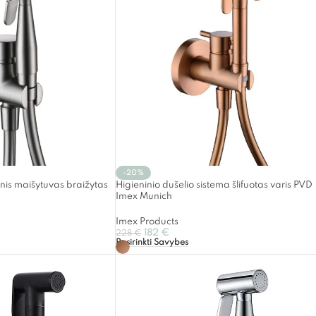
-20%
inis maišytuvas braižytas
Higieninio dušelio sistema šlifuotas varis PVD
Imex Munich
Imex Products
182
€
228
€
Pasirinkti Savybes