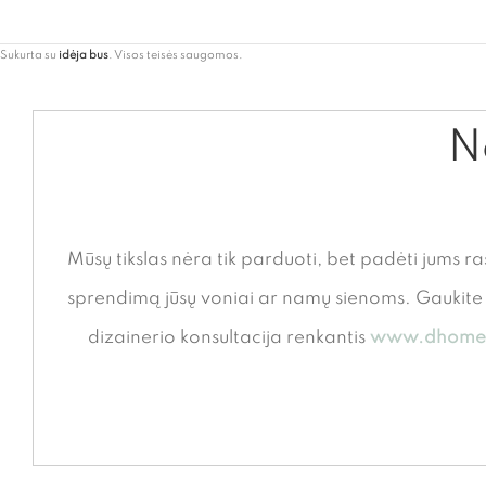
Sukurta su
idėja bus
. Visos teisės saugomos.
Ne
Mūsų tikslas nėra tik parduoti, bet padėti jums ra
sprendimą jūsų voniai ar namų sienoms. Gauki
dizainerio konsultacija renkantis
www.dhome.