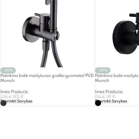
-20%
-20%
Potinkinis bidė maišytuvas grafito gunmetal PVD
Potinkinis bidė maišyt
Munich
Munich
Imex Products
Imex Products
182
€
141
€
228
€
176
€
Pasirinkti Savybes
Pasirinkti Savybes