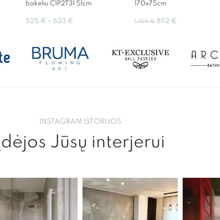
bakeliu C1P2T31 51cm
170x75cm
525
€
–
623
€
892
€
1,159
€
INSTAGRAM ISTORIJOS
Įdėjos Jūsų interjerui