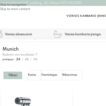
pie mus
Kontaktai
P. Lukšio g. 32, Vilnius
+370 64521815
Skip to navigation
Skip to main content
VONIOS KAMBARIO ĮRAN
Vonios aksesuarai
Vonios kambario įranga
Pradžia
/
Produktai su žymomis “Munich”
Munich
Rodomi visi rezultatai: 7
24
48
96
puslapyje
Kaina
Gamintojas
Rikiavimas
Filtrai: