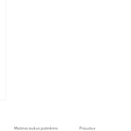
Matinio aukso potinkinis
Praustuvas B8R 51x30cm