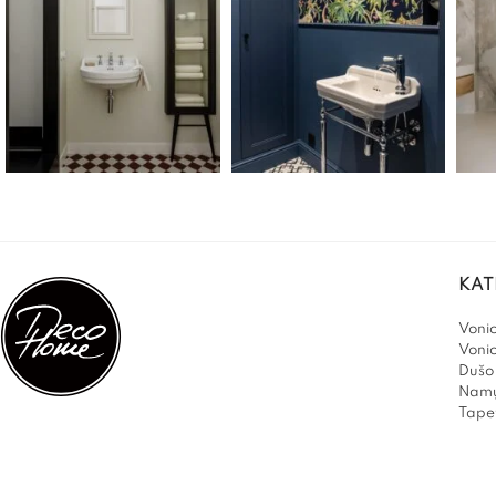
KAT
Vonio
Voni
Dušo 
Namų
Tapet