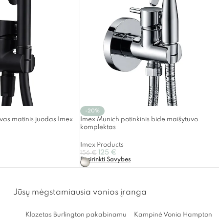
-20%
uvas matinis juodas Imex
Imex Munich potinkinis bide maišytuvo
komplektas
Imex Products
125
€
156
€
Pasirinkti Savybes
Jūsų mėgstamiausia vonios įranga
Klozetas Burlington pakabinamu
Kampinė Vonia Hampton