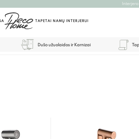
Interjero
GA
TAPETAI NAMŲ INTERJERUI
Dušo užuolaidos ir Karnizai
Tap