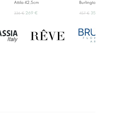
Attila 42,5cm
Burlington
269
€
352
€
336
€
457
€