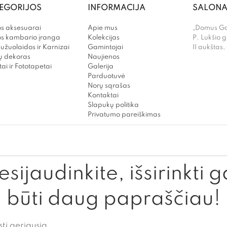
EGORIJOS
INFORMACIJA
SALONA
s aksesuarai
Apie mus
„Domus Gal
os kambario įranga
Kolekcijas
P. Lukšio g
užuolaidos ir Karnizai
Gamintojai
II aukštas,
 dekoras
Naujienos
ai ir Fototapetai
Galerija
Parduotuvė
Norų sąrašas
Kontaktai
Slapukų politika
Privatumo pareiškimas
sijaudinkite, išsirinkti g
būti daug papraščiau!
sti geriausią