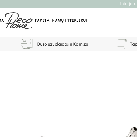
Interjero
GA
TAPETAI NAMŲ INTERJERUI
Dušo užuolaidos ir Karnizai
Tap