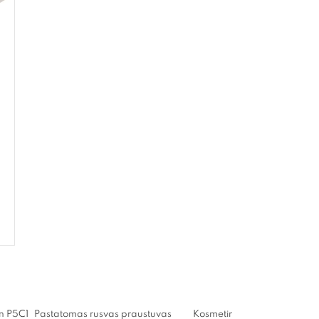
on P5C1
Pastatomas rusvas praustuvas
Kosmetinis veidrodėlis A57