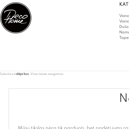
KAT
Vonio
Voni
Dušo 
Namų
Tapet
Sukurta su
idėja bus
. Visos teisės saugomos.
Ne
Mūsų tikslas nėra tik parduoti, bet padėti jums ra