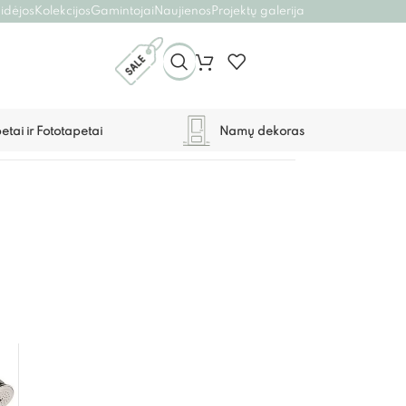
 idėjos
Kolekcijos
Gamintojai
Naujienos
Projektų galerija
etai ir Fototapetai
Namų dekoras