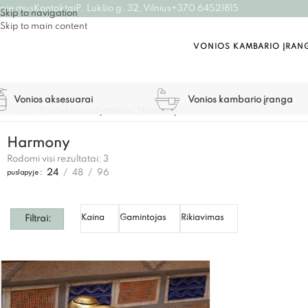
pie mus
Kontaktai
P. Lukšio g. 32, Vilnius
+370 64521815
Skip to navigation
Skip to main content
VONIOS KAMBARIO ĮRAN
Vonios aksesuarai
Vonios kambario įranga
Pradžia
/
Produktai su žymomis “Harmony”
Harmony
Rodomi visi rezultatai: 3
24
48
96
puslapyje
Kaina
Gamintojas
Rikiavimas
Filtrai: