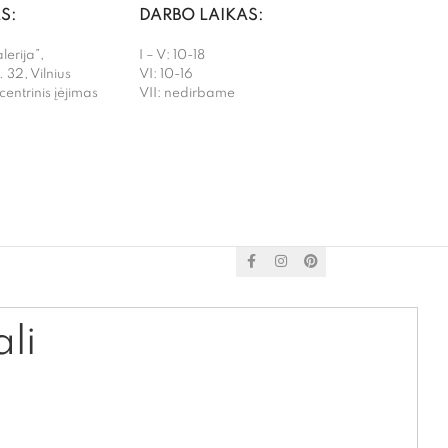
S:
DARBO LAIKAS:
erija”,
I – V: 10-18
. 32, Vilnius
VI: 10-16
 centrinis įėjimas
VII: nedirbame
ali