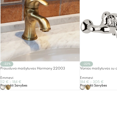
-22%
-22%
Praustuvo maišytuvas Harmony 22003
Vonios maišytuvas su
Emmevi
Emmevi
112
€
–
184
€
184
€
–
305
€
Pasirinkti Savybes
Pasirinkti Savybes