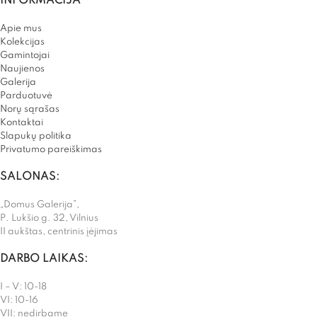
INFORMACIJA
Apie mus
Kolekcijas
Gamintojai
Naujienos
Galerija
Parduotuvė
Norų sąrašas
Kontaktai
Slapukų politika
Privatumo pareiškimas
SALONAS:
„Domus Galerija”,
P. Lukšio g. 32, Vilnius
II aukštas, centrinis įėjimas
DARBO LAIKAS:
I – V: 10-18
VI: 10-16
VII: nedirbame