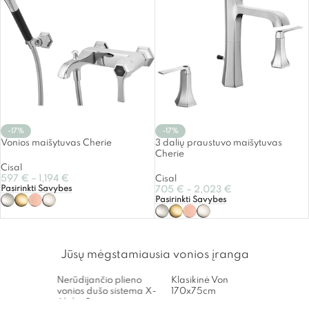
-17%
-17%
Vonios maišytuvas Cherie
3 dalių praustuvo maišytuvas
Cherie
Cisal
597
€
–
1,194
€
Cisal
Pasirinkti Savybes
705
€
–
2,023
€
Pasirinkti Savybes
Jūsų mėgstamiausia vonios įranga
Nerūdijančio plieno
Klasikinė Vonia Windsor
Tuale
vonios dušo sistema X-
170x75cm
laiki
Alpha Bruma