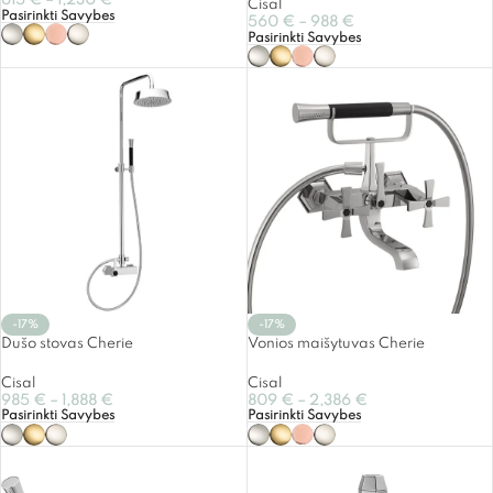
615
€
–
1,230
€
Cisal
Pasirinkti Savybes
560
€
–
988
€
Pasirinkti Savybes
-17%
-17%
Dušo stovas Cherie
Vonios maišytuvas Cherie
Cisal
Cisal
985
€
–
1,888
€
809
€
–
2,386
€
Pasirinkti Savybes
Pasirinkti Savybes