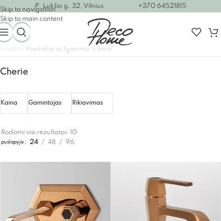
P. Lukšio g. 32, Vilnius
+370 64521815
Skip to navigation
Skip to main content
Pradžia
/
Produktai su žymomis “Cherie”
Cherie
Kaina
Gamintojas
Rikiavimas
Rodomi visi rezultatai: 10
24
48
96
puslapyje