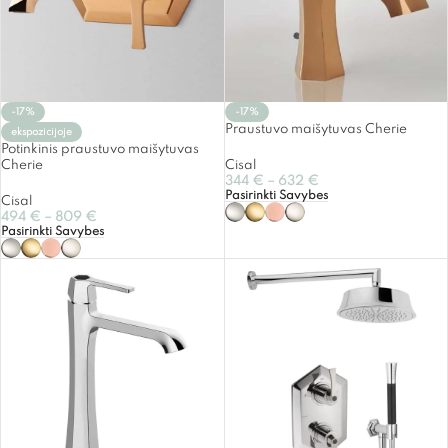
-17%
-17%
Praustuvo maišytuvas Cherie
ekspozicijoje
Potinkinis praustuvo maišytuvas
Cherie
Cisal
344
€
–
632
€
Pasirinkti Savybes
Cisal
494
€
–
809
€
Pasirinkti Savybes