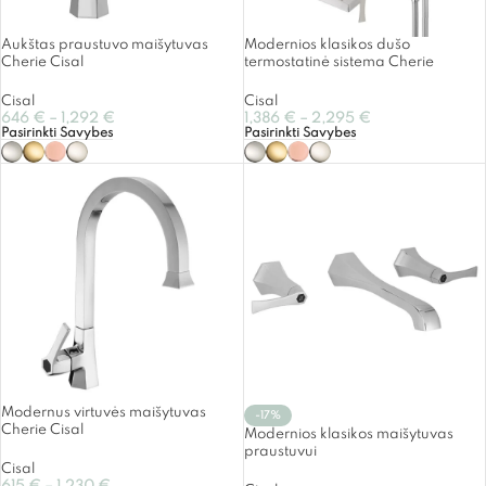
Aukštas praustuvo maišytuvas
Modernios klasikos dušo
Cherie Cisal
termostatinė sistema Cherie
Cisal
Cisal
646
€
–
1,292
€
1,386
€
–
2,295
€
Pasirinkti Savybes
Pasirinkti Savybes
Modernus virtuvės maišytuvas
-17%
Cherie Cisal
Modernios klasikos maišytuvas
praustuvui
Cisal