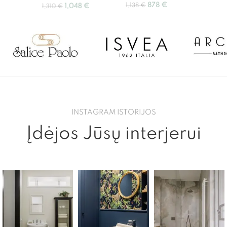
878
€
76
€
1,138
€
1,048
€
1,310
€
INSTAGRAM ISTORIJOS
Įdėjos Jūsų interjerui