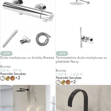
-20%
-20%
Dušo maišytuvas su dušeliu Breeze
Termostatinis dušo maišytuvas su
plokštele Navy
Bruma
261
€
–
391
€
Bruma
Pasirinkti Savybes
1,102
€
–
1,654
€
+2
Pasirinkti Savybes
+2