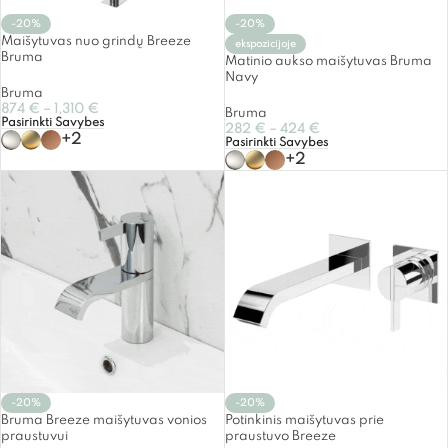
-20%
-20%
Maišytuvas nuo grindų Breeze
ekspozicijoje
Bruma
Matinio aukso maišytuvas Bruma
Navy
Bruma
874
€
–
1,310
€
Bruma
Pasirinkti Savybes
282
€
–
424
€
+2
Pasirinkti Savybes
+2
-20%
-20%
Bruma Breeze maišytuvas vonios
Potinkinis maišytuvas prie
praustuvui
praustuvo Breeze