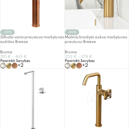
-20%
-20%
Šlifuoto vario praustuvo maišytuvas
Matinio braižyto aukso maišytuvas
aukštas Breeze
prautuvui Breeze
Bruma
Bruma
310
€
–
465
€
252
€
–
378
€
Pasirinkti Savybes
Pasirinkti Savybes
+2
+2