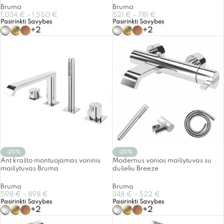
Bruma
Bruma
1,034
€
–
1,550
€
521
€
–
781
€
Pasirinkti Savybes
Pasirinkti Savybes
+2
+2
-20%
-20%
Ant krašto montuojamas voninis
Modernus vonios maišytuvas su
maišytuvas Bruma
dušeliu Breeze
Bruma
Bruma
598
€
–
898
€
348
€
–
522
€
Pasirinkti Savybes
Pasirinkti Savybes
+2
+2