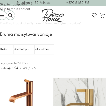
P. Lukšio g. 32, Vilnius
+370 64521815
Skip to navigation
Skip to main content
Pradžia
/
Produktai su žymomis “Bruma maišytuvai vonioje”
Bruma maišytuvai vonioje
Kaina
Gamintojas
Rikiavimas
Rodoma 1–24 iš 27
24
48
96
puslapyje