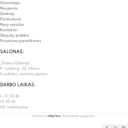
Gamintojai
Naujienos
Galerija
Parduotuvė
Norų sąrašas
Kontaktai
Slapukų politika
Privatumo pareiškimas
SALONAS:
„Domus Galerija”,
P. Lukšio g. 32, Vilnius
II aukštas, centrinis įėjimas
DARBO LAIKAS:
I – V: 10-18
VI: 10-16
VII: nedirbame
Sukurta su
idėja bus
. Visos teisės saugomos.