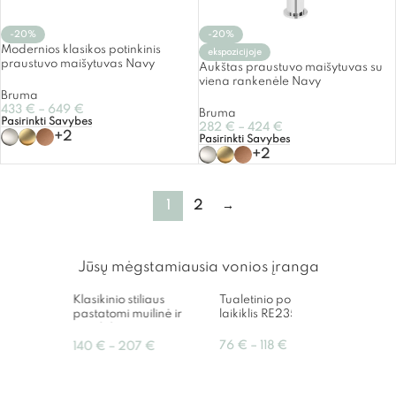
-20%
-20%
Modernios klasikos potinkinis
ekspozicijoje
praustuvo maišytuvas Navy
Aukštas praustuvo maišytuvas su
viena rankenėle Navy
Bruma
433
€
–
649
€
Bruma
Pasirinkti Savybes
282
€
–
424
€
+2
Pasirinkti Savybes
+2
1
2
→
Jūsų mėgstamiausia vonios įranga
Klasikinio stiliaus
Tualetinio popieriaus
Nerūd
pastatomi muilinė ir
laikiklis RE235
vonio
puodelis Regency
Alph
76
€
–
118
€
140
€
–
207
€
1,310