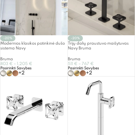
-20%
-20%
Modernios klasikos potinkinė dušo
Trijų dalių praustuvo maišytuvas
sistema Navy
Navy Bruma
Bruma
Bruma
803
€
–
1,205
€
511
€
–
767
€
Pasirinkti Savybes
Pasirinkti Savybes
+2
+2