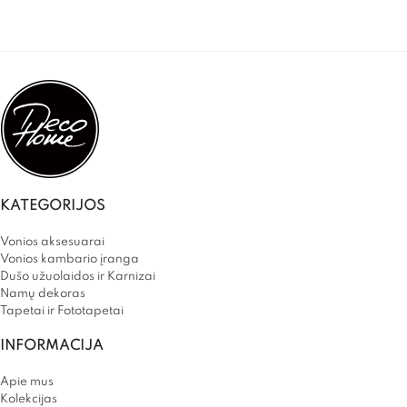
KATEGORIJOS
Vonios aksesuarai
Vonios kambario įranga
Dušo užuolaidos ir Karnizai
Namų dekoras
Tapetai ir Fototapetai
INFORMACIJA
Apie mus
Kolekcijas