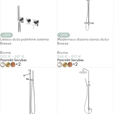
-20%
-20%
Lietaus dušo potinkinė sistema
Modernaus dizaino stovas dušui
Breeze
Breeze
Bruma
Bruma
592
€
–
887
€
584
€
–
897
€
Pasirinkti Savybes
Pasirinkti Savybes
+2
+2