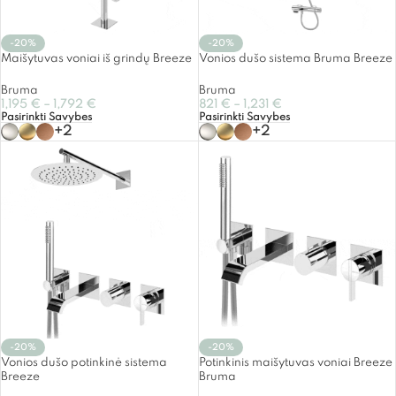
-20%
-20%
Maišytuvas voniai iš grindų Breeze
Vonios dušo sistema Bruma Breeze
Bruma
Bruma
1,195
€
–
1,792
€
821
€
–
1,231
€
Pasirinkti Savybes
Pasirinkti Savybes
+2
+2
-20%
-20%
Vonios dušo potinkinė sistema
Potinkinis maišytuvas voniai Breeze
Breeze
Bruma