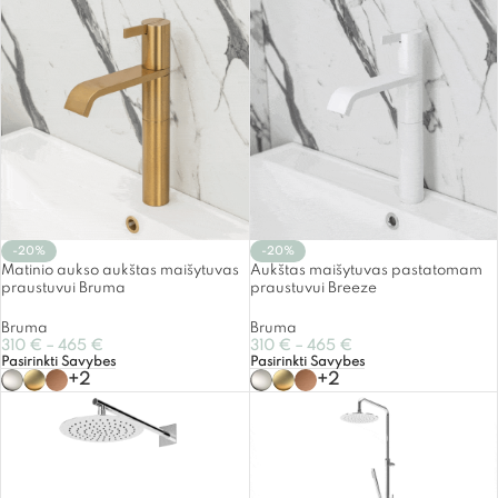
-20%
-20%
Matinio aukso aukštas maišytuvas
Aukštas maišytuvas pastatomam
praustuvui Bruma
praustuvui Breeze
Bruma
Bruma
310
€
–
465
€
310
€
–
465
€
Pasirinkti Savybes
Pasirinkti Savybes
+2
+2