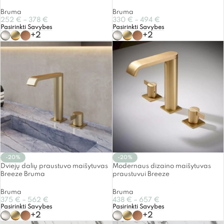
Bruma
Bruma
252
€
–
378
€
330
€
–
494
€
Pasirinkti Savybes
Pasirinkti Savybes
+2
+2
-20%
-20%
Dviejų dalių praustuvo maišytuvas
Modernaus dizaino maišytuvas
Breeze Bruma
praustuvui Breeze
Bruma
Bruma
375
€
–
562
€
438
€
–
657
€
Pasirinkti Savybes
Pasirinkti Savybes
+2
+2