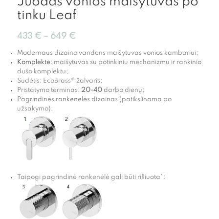
Juodas vonios maišytuvas po
tinku Leaf
433
€
–
649
€
Modernaus dizaino vandens maišytuvas vonios kambariui;
Komplekte
: maišytuvas su potinkiniu mechanizmu ir rankinio
dušo komplektu;
Sudėtis: EcoBrass® žalvaris;
Pristatymo terminas:
20-40
darbo dienų;
Pagrindinės rankenelės dizainas (patikslinama po
užsakymo):
Taipogi pagrindinė rankenėlė gali būti rifliuota*: