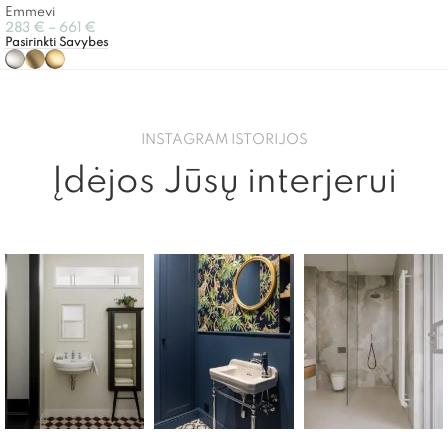
Emmevi
283
€
–
661
€
Pasirinkti Savybes
INSTAGRAM ISTORIJOS
Įdėjos Jūsų interjerui