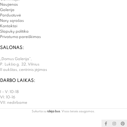
Naujienos
Galerija
Parduotuvė
Norų sąrašas
Kontaktai
Slapukų politika
Privatumo pareiškimas
SALONAS:
„Domus Galerija”,
P. Lukšio g. 32, Vilnius
II aukštas, centrinis įėjimas
DARBO LAIKAS:
I – V: 10-18
VI: 10-16
VII: nedirbame
Sukurta su
idėja bus
. Visos teisės saugomos.