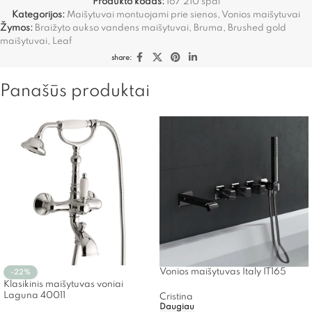
Produkto kodas:
167 210 spal
Kategorijos:
Maišytuvai montuojami prie sienos
,
Vonios maišytuvai
Žymos:
Braižyto aukso vandens maišytuvai
,
Bruma
,
Brushed gold
maišytuvai
,
Leaf
share:
Panašūs produktai
Vonios maišytuvas Italy IT165
-22%
Klasikinis maišytuvas voniai
Laguna 40011
Cristina
Daugiau