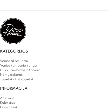
KATEGORIJOS
Vonios aksesuarai
Vonios kambario įranga
Dušo užuolaidos ir Karnizai
Namų dekoras
Tapetai ir Fototapetai
INFORMACIJA
Apie mus
Kolekcijas
Gamintojai