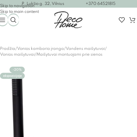
P. Lukšio g. 32, Vilnius
+370 64521815
Skip to navigation
Skip to main content
Pradžia
/
Vonios kambario įranga
/
Vandens maišytuvai
/
Vonios maišytuvai
/
Maišytuvai montuojami prie sienos
-20%
ekspozicijoje