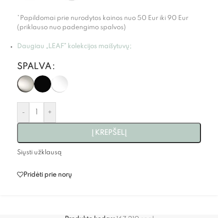
*Papildomai prie nurodytos kainos nuo 50 Eur iki 90 Eur
(priklauso nuo padengimo spalvos)
Daugiau „LEAF” kolekcijos maišytuvų;
SPALVA
-
+
Į KREPŠELĮ
Siųsti užklausą
Pridėti prie norų