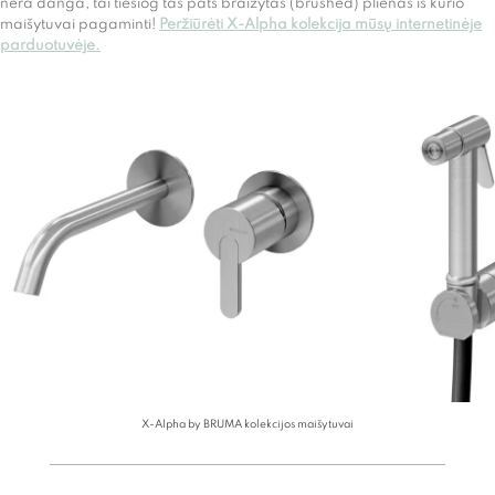
nėra danga, tai tiesiog tas pats braižytas (brushed) plienas iš kurio
maišytuvai pagaminti!
Peržiūrėti X-Alpha kolekcija mūsų internetinėje
parduotuvėje.
X-Alpha by BRUMA kolekcijos maišytuvai