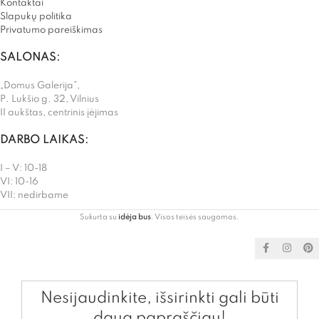
Kontaktai
Slapukų politika
Privatumo pareiškimas
SALONAS:
„Domus Galerija”,
P. Lukšio g. 32, Vilnius
II aukštas, centrinis įėjimas
DARBO LAIKAS:
I – V: 10-18
VI: 10-16
VII: nedirbame
Sukurta su
idėja bus
. Visos teisės saugomos.
Nesijaudinkite, išsirinkti gali būti
daug papraščiau!