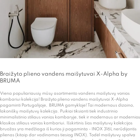
Braižyto plieno vandens maišytuvai X-Alpha by
BRUMA
Viena populiariausių mūsų asortimento vandens maišytuvų vonios
kambariui kolekcija! Braižyto plieno vandens maišytuvai X-Alpha
pagaminti Portugalijoje, BRUMA gamykloje! Tai modernaus dizaino,
lakoniškų maišytuvų kolekcija. Puikiai tiksianti tiek industrinio
minimalistinio stiliaus vonios kambaryje, tiek ir modernaus ar modernios
klasikos stiliaus vonios kambariui. Išskirtinis šios maišytuvų kolekcijos
bruožas yra medžiaga iš kurios ji pagaminta - INOX 316L nerūdijantis
plienas (kitaip dar vadinamas tiesiog INOX). Todėl maišytuvų spalva