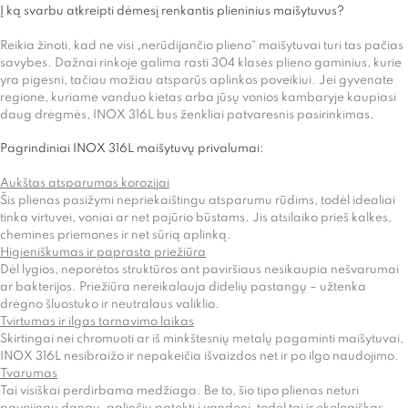
Į ką svarbu atkreipti dėmesį renkantis plieninius maišytuvus?
Reikia žinoti, kad ne visi „nerūdijančio plieno“ maišytuvai turi tas pačias
savybes. Dažnai rinkoje galima rasti 304 klasės plieno gaminius, kurie
yra pigesni, tačiau mažiau atsparūs aplinkos poveikiui. Jei gyvenate
regione, kuriame vanduo kietas arba jūsų vonios kambaryje kaupiasi
daug drėgmės, INOX 316L bus ženkliai patvaresnis pasirinkimas.
Pagrindiniai INOX 316L maišytuvų privalumai:
Aukštas atsparumas korozijai
Šis plienas pasižymi nepriekaištingu atsparumu rūdims, todėl idealiai
tinka virtuvei, voniai ar net pajūrio būstams. Jis atsilaiko prieš kalkes,
chemines priemones ir net sūrią aplinką.
Higieniškumas ir paprasta priežiūra
Dėl lygios, neporėtos struktūros ant paviršiaus nesikaupia nešvarumai
ar bakterijos. Priežiūra nereikalauja didelių pastangų – užtenka
drėgno šluostuko ir neutralaus valiklio.
Tvirtumas ir ilgas tarnavimo laikas
Skirtingai nei chromuoti ar iš minkštesnių metalų pagaminti maišytuvai,
INOX 316L nesibraižo ir nepakeičia išvaizdos net ir po ilgo naudojimo.
Tvarumas
Tai visiškai perdirbama medžiaga. Be to, šio tipo plienas neturi