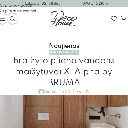
P. Lukšio g. 32, Vilnius
+370 64521815
Skip to navigation
Skip to main content
Naujienos
VONIOS KAMBARYS
Braižyto plieno vandens
maišytuvai X-Alpha by
BRUMA
Mantas
On 2025-05-09