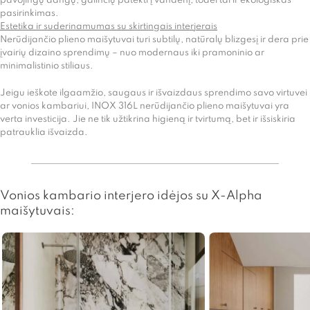
pavojingų dangų, galinčių patekti į vandenį, todėl tai ir ekologiškas
pasirinkimas.
Estetika ir suderinamumas su skirtingais interjerais
Nerūdijančio plieno maišytuvai turi subtilų, natūralų blizgesį ir dera prie
įvairių dizaino sprendimų – nuo modernaus iki pramoninio ar
minimalistinio stiliaus.
Jeigu ieškote ilgaamžio, saugaus ir išvaizdaus sprendimo savo virtuvei
ar vonios kambariui, INOX 316L nerūdijančio plieno maišytuvai yra
verta investicija. Jie ne tik užtikrina higieną ir tvirtumą, bet ir išsiskiria
patrauklia išvaizda.
Vonios kambario interjero idėjos su X-Alpha
maišytuvais: