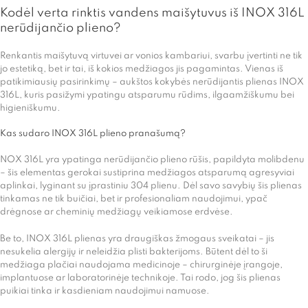
Kodėl verta rinktis vandens maišytuvus iš INOX 316L
nerūdijančio plieno?
Renkantis maišytuvą virtuvei ar vonios kambariui, svarbu įvertinti ne tik
jo estetiką, bet ir tai, iš kokios medžiagos jis pagamintas. Vienas iš
patikimiausių pasirinkimų – aukštos kokybės nerūdijantis plienas INOX
316L, kuris pasižymi ypatingu atsparumu rūdims, ilgaamžiškumu bei
higieniškumu.
Kas sudaro INOX 316L plieno pranašumą?
NOX 316L yra ypatinga nerūdijančio plieno rūšis, papildyta molibdenu
– šis elementas gerokai sustiprina medžiagos atsparumą agresyviai
aplinkai, lyginant su įprastiniu 304 plienu. Dėl savo savybių šis plienas
tinkamas ne tik buičiai, bet ir profesionaliam naudojimui, ypač
drėgnose ar cheminių medžiagų veikiamose erdvėse.
Be to, INOX 316L plienas yra draugiškas žmogaus sveikatai – jis
nesukelia alergijų ir neleidžia plisti bakterijoms. Būtent dėl to ši
medžiaga plačiai naudojama medicinoje – chirurginėje įrangoje,
implantuose ar laboratorinėje technikoje. Tai rodo, jog šis plienas
puikiai tinka ir kasdieniam naudojimui namuose.