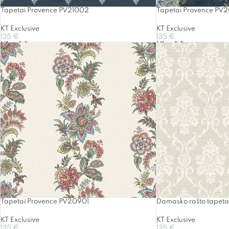
Tapetai Provence PV21002
Tapetai Provence PV
KT Exclusive
KT Exclusive
135
€
135
€
Į Krepšelį
Į Krepšelį
Tapetai Provence PV20901
Damasko rašto tapet
KT Exclusive
KT Exclusive
135
€
135
€