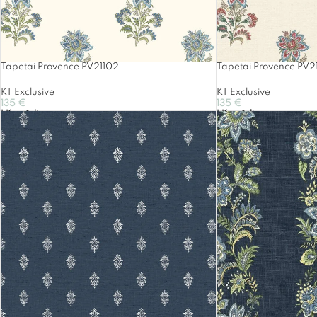
Tapetai Provence PV21102
Tapetai Provence PV21
KT Exclusive
KT Exclusive
135
€
135
€
Į Krepšelį
Į Krepšelį