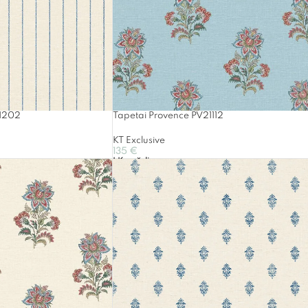
21202
Tapetai Provence PV21112
KT Exclusive
135
€
Į Krepšelį