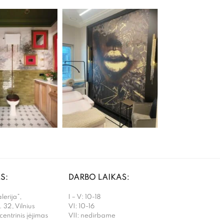
S:
DARBO LAIKAS:
erija”,
I – V: 10-18
. 32, Vilnius
VI: 10-16
 centrinis įėjimas
VII: nedirbame