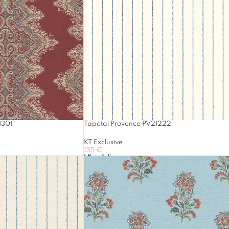
1301
Tapetai Provence PV21222
KT Exclusive
135
€
Į Krepšelį