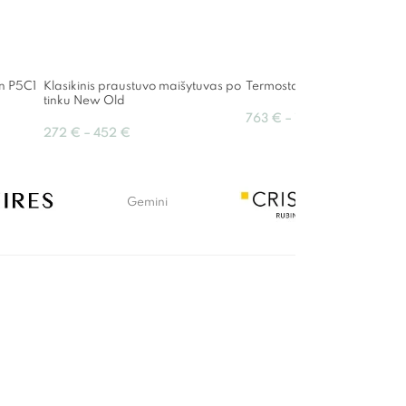
on P5C1
Klasikinis praustuvo maišytuvas po
Termostatinis dušo stovas Cr
tinku New Old
763
€
–
1,326
€
272
€
–
452
€
Gemini