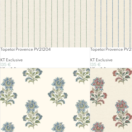
Tapetai Provence PV21204
Tapetai Provence PV
KT Exclusive
KT Exclusive
135
€
135
€
Į Krepšelį
Į Krepšelį