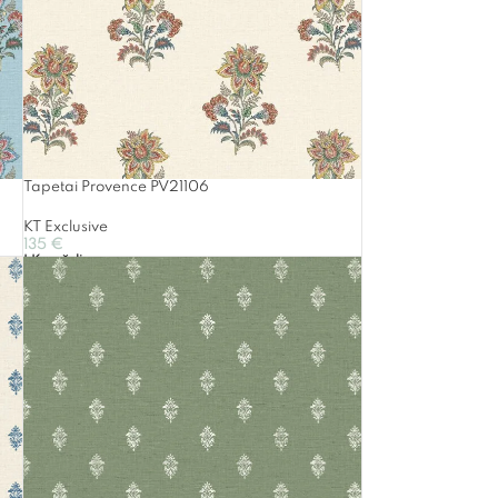
Tapetai Provence PV21106
KT Exclusive
135
€
Į Krepšelį