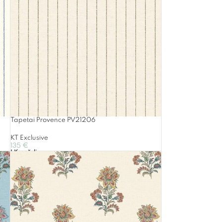
Tapetai Provence PV21206
KT Exclusive
135
€
Į Krepšelį