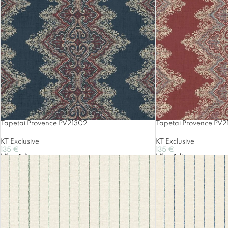
Tapetai Provence PV21302
Tapetai Provence PV2
KT Exclusive
KT Exclusive
135
€
135
€
Į Krepšelį
Į Krepšelį