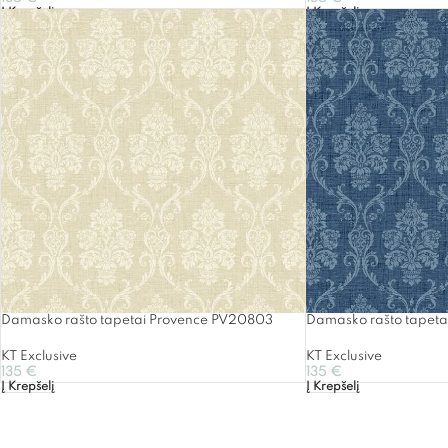
Į Krepšelį
Į Krepšelį
Damasko rašto tapetai Provence PV20803
Damasko rašto tapet
KT Exclusive
KT Exclusive
135
€
135
€
Į Krepšelį
Į Krepšelį