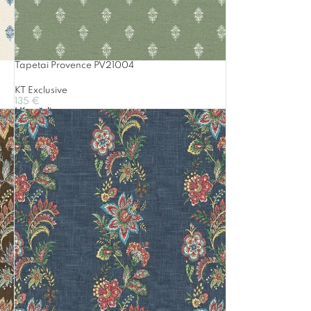
Tapetai Provence PV21004
KT Exclusive
135
€
Į Krepšelį