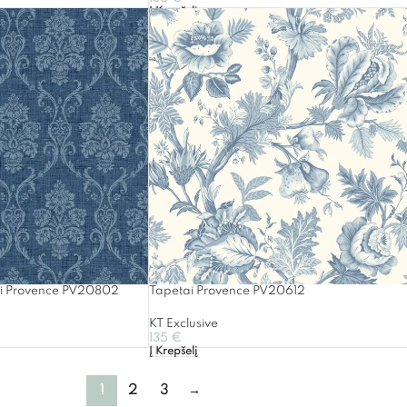
Į Krepšelį
ai Provence PV20802
Tapetai Provence PV20612
KT Exclusive
135
€
Į Krepšelį
1
2
3
→