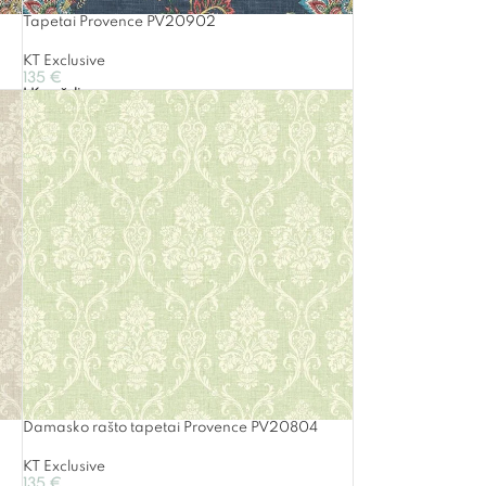
Tapetai Provence PV20902
KT Exclusive
135
€
Į Krepšelį
Damasko rašto tapetai Provence PV20804
KT Exclusive
135
€