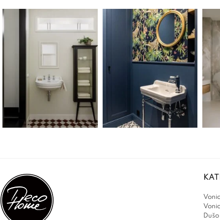
KAT
Vonio
Voni
Dušo 