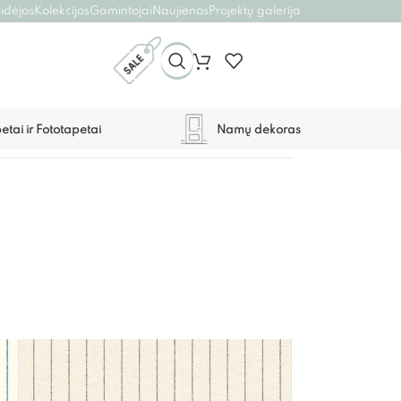
 idėjos
Kolekcijos
Gamintojai
Naujienos
Projektų galerija
etai ir Fototapetai
Namų dekoras