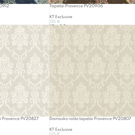
20912
Tapetai Provence PV20906
KT Exclusive
135
€
Į Krepšelį
ai Provence PV20827
Damasko rašto tapetai Provence PV20807
KT Exclusive
135
€