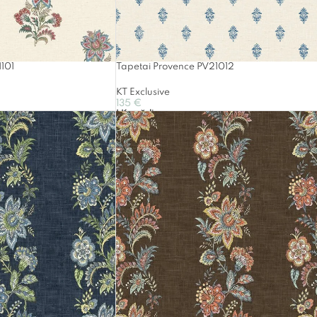
101
Tapetai Provence PV21012
KT Exclusive
135
€
Į Krepšelį