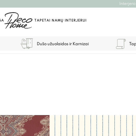
Interjero
GA
TAPETAI NAMŲ INTERJERUI
Dušo užuolaidos ir Karnizai
Tap