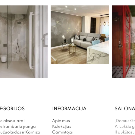
EGORIJOS
INFORMACIJA
SALONA
s aksesuarai
Apie mus
„Domus Gal
os kambario įranga
Kolekcijas
P. Lukšio g
užuolaidos ir Karnizai
Gamintojai
II aukštas,