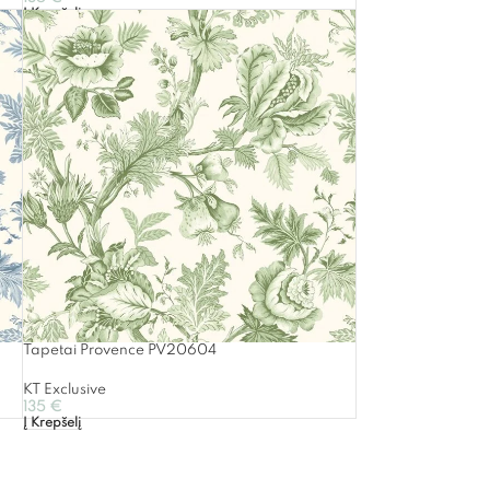
Į Krepšelį
Tapetai Provence PV20604
KT Exclusive
135
€
Į Krepšelį