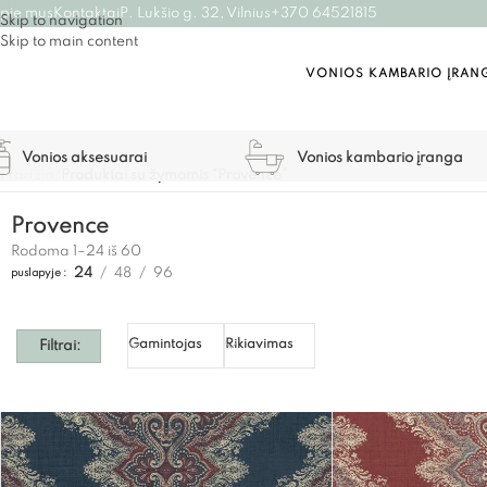
pie mus
Kontaktai
P. Lukšio g. 32, Vilnius
+370 64521815
Skip to navigation
Skip to main content
VONIOS KAMBARIO ĮRAN
Vonios aksesuarai
Vonios kambario įranga
Pradžia
/
Produktai su žymomis “Provence”
Provence
Rodoma 1–24 iš 60
24
48
96
puslapyje
Gamintojas
Rikiavimas
Filtrai: