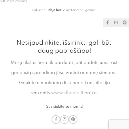
VII: nedirbame
Sukurta su
idėja bus
. Visos teisės saugomos.
Nesijaudinkite, išsirinkti gali būti
daug papraščiau!
Mūsų tikslas nėra tik parduoti, bet padėti jums rasti
geriausią sprendimą jūsų voniai ar namų sienoms.
Gaukite nemokamą dizainerio konsultacija
renkantis
www.dhome.lt
prekes
Susisiekite su mumis!