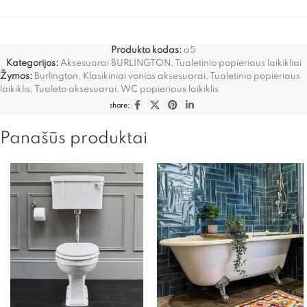
Produkto kodas:
a5
Kategorijos:
Aksesuarai BURLINGTON
,
Tualetinio popieriaus laikikliai
Žymos:
Burlington
,
Klasikiniai vonios aksesuarai
,
Tualetinio popieriaus
laikiklis
,
Tualeto aksesuarai
,
WC popieriaus laikiklis
share:
Panašūs produktai