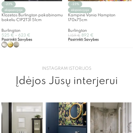
-23%
-23%
ekspozicijoje
ekspozicijoje
Klozetas Burlington pakabinamu
Kampinė Vonia Hampton
bakeliu C1P2T31 51cm
170x75cm
Burlington
Burlington
525
€
–
623
€
892
€
1,159
€
Pasirinkti Savybes
Pasirinkti Savybes
INSTAGRAM ISTORIJOS
Įdėjos Jūsų interjerui