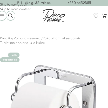
P. Lukšio g. 32, Vilnius
+370 64521815
Skip to navigation
Skip to main content
Pradžia
/
Vonios aksesuarai
/
Pakabinami aksesuarai
/
Tualetinio popieriaus laikikliai
-23%
ekspozicijoje