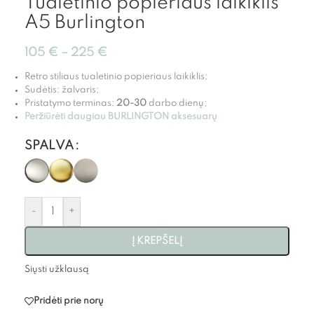
Tualetinio popieriaus laikiklis
A5 Burlington
105
€
–
225
€
Retro stiliaus tualetinio popieriaus laikiklis;
Sudėtis
: žalvaris;
Pristatymo terminas:
20-30
darbo dienų;
Peržiūrėti daugiau BURLINGTON aksesuarų
SPALVA
-
+
Į KREPŠELĮ
Siųsti užklausą
Pridėti prie norų