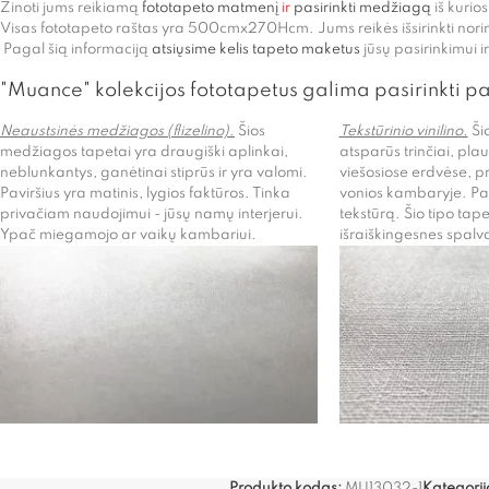
Žinoti jums reikiamą
fototapeto matmenį
ir
pasirinkti medžiagą
iš kurio
Visas fototapeto raštas yra 500cmx270Hcm. Jums reikės išsirinkti nor
Pagal šią informaciją
atsiųsime kelis tapeto maketus
jūsų pasirinkimui 
"Muance" kolekcijos fototapetus galima pasirinkti p
Neaustsinės medžiagos (flizelino)
.
Šios
Tekstūrinio vinilino.
Šio
medžiagos tapetai yra draugiški aplinkai,
atsparūs trinčiai, pla
neblunkantys, ganėtinai stiprūs ir yra valomi.
viešosiose erdvėse, p
Paviršius yra matinis, lygios faktūros. Tinka
vonios kambaryje. Pavi
privačiam naudojimui - jūsų namų interjerui.
tekstūrą. Šio tipo tapet
Ypač miegamojo ar vaikų kambariui.
išraiškingesnes spalv
Produkto kodas:
MU13032-1
Kategorij