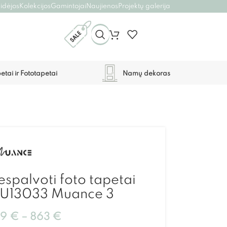
 idėjos
Kolekcijos
Gamintojai
Naujienos
Projektų galerija
etai ir Fototapetai
Namų dekoras
spalvoti foto tapetai
U13033 Muance 3
59
€
–
863
€