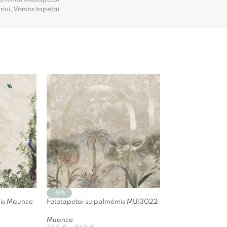
iui
,
Vonios tapetai
-18%
ais Maunce
Fototapetai su palmėmis MU13022
Muance