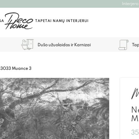
Interjero
GA
TAPETAI NAMŲ INTERJERUI
Dušo užuolaidos ir Karnizai
Tap
U13033 Muance 3
Ne
M
3