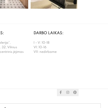
S:
DARBO LAIKAS:
erija”,
I – V: 10-18
. 32, Vilnius
VI: 10-16
 centrinis įėjimas
VII: nedirbame