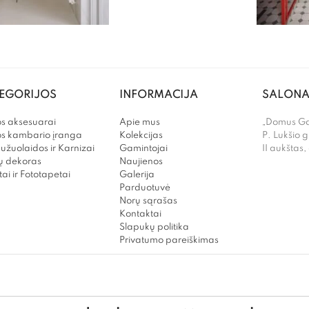
EGORIJOS
INFORMACIJA
SALONA
s aksesuarai
Apie mus
„Domus Gal
os kambario įranga
Kolekcijas
P. Lukšio g
užuolaidos ir Karnizai
Gamintojai
II aukštas,
 dekoras
Naujienos
ai ir Fototapetai
Galerija
Parduotuvė
Norų sąrašas
Kontaktai
Slapukų politika
Privatumo pareiškimas