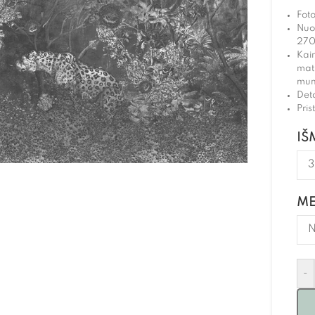
Fot
Nuo
270
Kain
mat
mum
Det
Pri
IŠ
ME
-