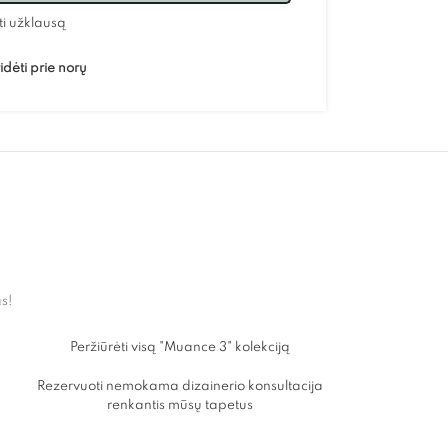
ti užklausą
idėti prie norų
as!
Peržiūrėti visą "Muance 3" kolekciją
Rezervuoti nemokama dizainerio konsultacija
renkantis mūsų tapetus