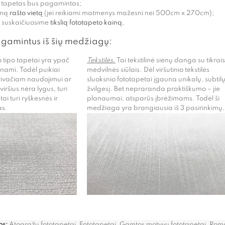
s tapetas bus pagamintas;
imą
rašto vietą
(jei reikiami matmenys mažesni nei 500cm x 270cm);
ir suskaičiuosime
tikslią fototapeto kainą.
agamintus iš šių medžiagų:
 tipo tapetai yra ypač
Tekstilės.
Tai tekstilinė sienų danga su tikrais
unami. Todėl puikiai
medvilnės siūlais. Dėl viršutinio tekstilės
rivačiam naudojimui ar
sluoksnio fototapetai įgauna unikalų, subtil
ršius nėra lygus, turi
žvilgesį. Bet nepraranda praktiškumo – jie
ai turi ryškesnės ir
planaumai, atsparūs įbrėžimams. Todėl ši
as.
medžiaga yra brangiausia iš 3 pasirinkimų.
os:
Atogrąžų fototapetai
,
Fototapetai
,
Gamtos motyvų fototapetai
,
Roma