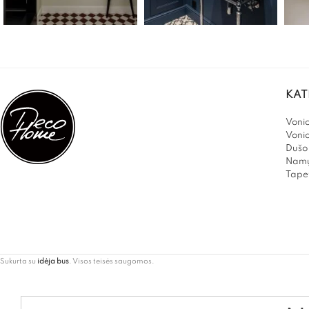
KAT
Vonio
Voni
Dušo 
Namų
Tapet
Sukurta su
idėja bus
. Visos teisės saugomos.