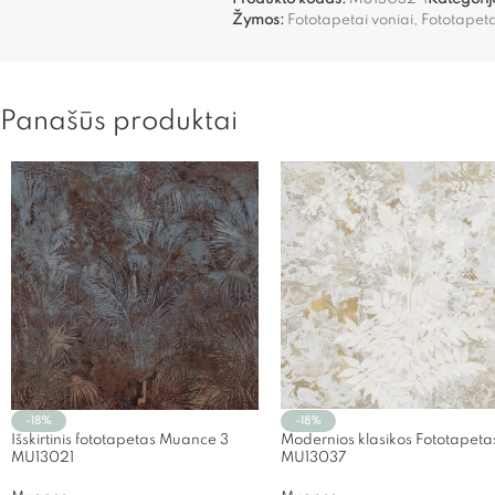
Žymos:
Fototapetai voniai
,
Fototapet
Panašūs produktai
-18%
-18%
Išskirtinis fototapetas Muance 3
Modernios klasikos Fototapeta
MU13021
MU13037