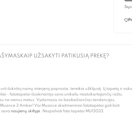
Siųs
Pr
AŠYMAS
KAIP UŽSAKYTI PATIKUSIĄ PREKĘ?
urti išskirtinį namų interjerą paprasta, tereikia užklijuotį šį tapetą ir visk
liai - fototapetai išsiskiriantys savo unikaliu neatsikartojančių raštu.
 jau ne vienus metus. Vydamasis vis besikeičiančias tendencijas,
 Muance 3 Amber! Visi Muance skaitmeniniai fototapetai gali būti
i savo
naujienų skiltyje
. Nespalvoti foto tapetai MU13033.