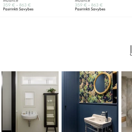
Muance
Muance
359
€
–
863
€
359
€
–
863
€
Pasirinkti Savybes
Pasirinkti Savybes