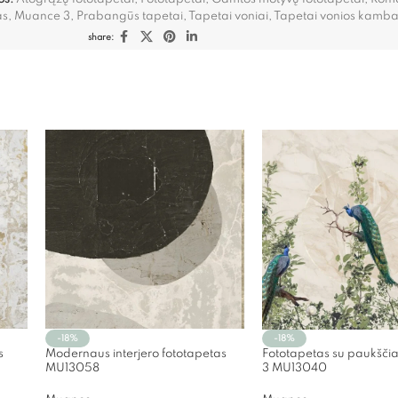
as
,
Muance 3
,
Prabangūs tapetai
,
Tapetai voniai
,
Tapetai vonios kambar
share:
-18%
-18%
s
Modernaus interjero fototapetas
Fototapetas su paukšči
MU13058
3 MU13040