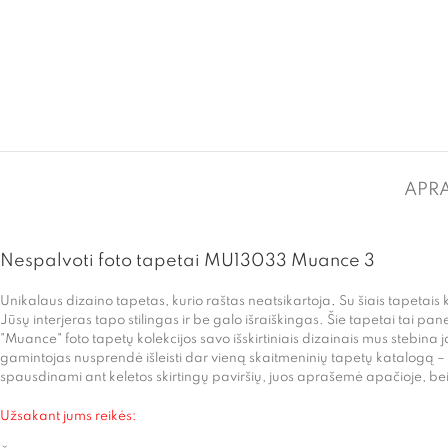
APR
Nespalvoti foto tapetai MU13033 Muance 3
Unikalaus dizaino tapetas, kurio raštas neatsikartoja
.
Su šiais tapetais k
Jūsų interjeras tapo stilingas ir be galo išraiškingas. Šie tapetai tai pane
"Muance" foto tapetų kolekcijos savo išskirtiniais dizainais mus stebina
gamintojas nusprendė išleisti dar vieną skaitmeninių tapetų katalogą –
spausdinami ant keletos skirtingų paviršių, juos aprašemė apačioje, be
Užsakant jums reikės: