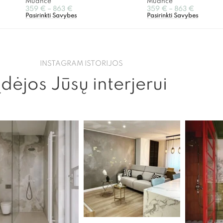
Muance
Muance
359
€
–
863
€
359
€
–
863
€
Pasirinkti Savybes
Pasirinkti Savybes
INSTAGRAM ISTORIJOS
Įdėjos Jūsų interjerui