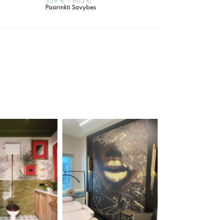
359
€
–
863
€
Pasirinkti Savybes