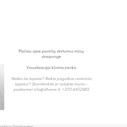
ų
Plačiau apie paviršių skirtumus mūsų
straipsnyje
Vizualizacijos kūrimo įrankis
Netiko šie tapetai? Reikia pagalbos renkantis
tapetus? Skambinkite ar rašykite mums –
padėsime!
info@dhome.lt +
370 64521815
ntiniai fototapetai