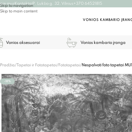
pie mus
Kontaktai
P. Lukšio g. 32, Vilnius
+370 64521815
Skip to navigation
Skip to main content
VONIOS KAMBARIO ĮRAN
Vonios aksesuarai
Vonios kambario įranga
Pradžia
/
Tapetai ir Fototapetai
/
Fototapetai
/
Nespalvoti foto tapetai M
-18%