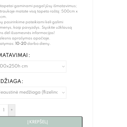
otapetai gaminami pagal jūsų išmatavimus;
traukoje matote visą tapeto raštą: 500cm x
cm.
ų pasirinkime pateikiami keli galimi
menys, kaip pavyzdys. Siųskite užklausą
s dėl išsamesnės informacijos!
alesnis aprašymas apačioje.
statymas:
10-20
darbo dienų.
MATAVIMAI
DŽIAGA
+
Į KREPŠELĮ