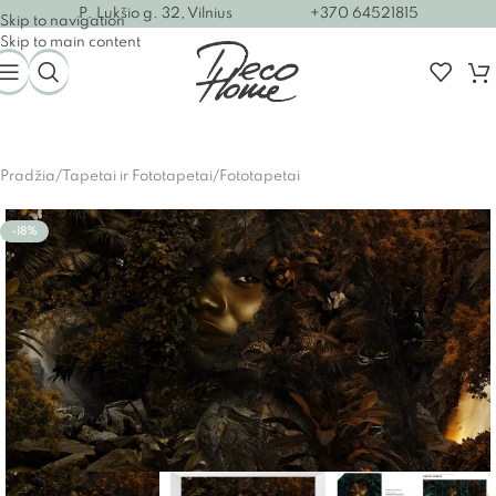
P. Lukšio g. 32, Vilnius
+370 64521815
Skip to navigation
Skip to main content
Pradžia
/
Tapetai ir Fototapetai
/
Fototapetai
-18%