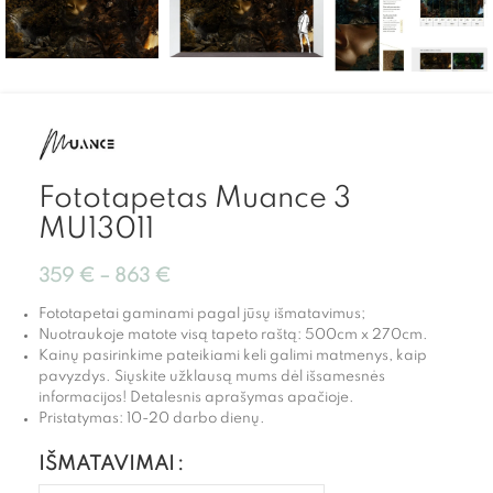
Fototapetas Muance 3
MU13011
359
€
–
863
€
Fototapetai gaminami pagal jūsų išmatavimus;
Nuotraukoje matote visą tapeto raštą: 500cm x 270cm.
Kainų pasirinkime pateikiami keli galimi matmenys, kaip
pavyzdys. Siųskite užklausą mums dėl išsamesnės
informacijos! Detalesnis aprašymas apačioje.
Pristatymas: 10-20 darbo dienų.
IŠMATAVIMAI