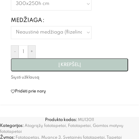
MEDŽIAGA
-
+
Į KREPŠELĮ
Siųsti užklausą
Pridėti prie norų
Produkto kodas:
MU13011
Kategorijos:
Atogrąžų fototapetai
,
Fototapetai
,
Gamtos motyvų
fototapetai
Žymos:
Fototapetas
,
Muance 3
,
Svetainės fototapetai
,
Tapetai