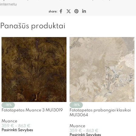
internetu
share:
Panašūs produktai
-18%
-18%
Fototapetas Muance 3 MU13019
Fototapetas prabangiai klasikai
MU13064
Muance
359
€
–
863
€
Muance
Pasirinkti Savybes
359
€
–
863
€
Pasirinkti Savybes