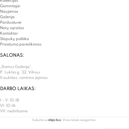
Kolekcijas
Gamintojai
Naujienos
Galerija
Parduotuvė
Norų sąrašas
Kontaktai
Slapukų politika
Privatumo pareiškimas
SALONAS:
„Domus Galerija”,
P. Lukšio g. 32, Vilnius
II aukštas, centrinis įėjimas
DARBO LAIKAS:
I – V: 10-18
VI: 10-16
VII: nedirbame
Sukurta su
idėja bus
. Visos teisės saugomos.