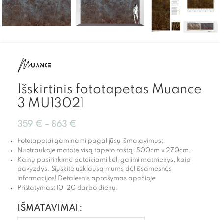
Išskirtinis fototapetas Muance
3 MU13021
359
€
–
863
€
Fototapetai gaminami pagal jūsų išmatavimus;
Nuotraukoje matote visą tapeto raštą: 500cm x 270cm.
Kainų pasirinkime pateikiami keli galimi matmenys, kaip
pavyzdys. Siųskite užklausą mums dėl išsamesnės
informacijos! Detalesnis aprašymas apačioje.
Pristatymas: 10-20 darbo dienų.
IŠMATAVIMAI