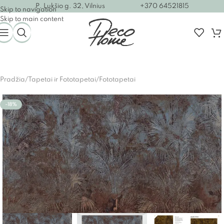
P. Lukšio g. 32, Vilnius
+370 64521815
Skip to navigation
Skip to main content
Pradžia
/
Tapetai ir Fototapetai
/
Fototapetai
-18%