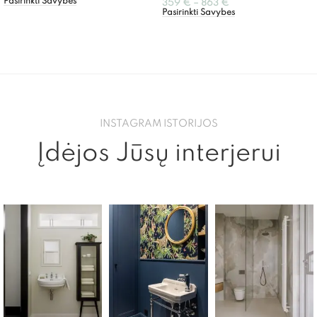
Pasirinkti Savybes
359
€
–
863
€
Pasirinkti Savybes
INSTAGRAM ISTORIJOS
Įdėjos Jūsų interjerui