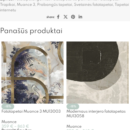
Tropikai
,
Muance 3
,
Prabangūs tapetai
,
Svetainės fototapetai
,
Tapetai
internetu
share:
Panašūs produktai
-18%
-18%
Fototapetai Muance 3 MU13003
Modernaus interjero fototapetas
MU13058
Muance
359
€
–
863
€
Muance