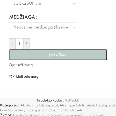
MEDŽIAGA
-
+
Į KREPŠELĮ
Siųsti užklausą
Pridėti prie norų
Produkto kodas:
MU13021
Kategorijos:
Abstraktūs foto tapetai
,
Atogrąžų fototapetai
,
Fototapetai
,
Gamtos motyvų fototapetai
,
Industriniai foto tapetai
Žymos:
Fototapetai gamta
,
Fototapetai su palmėmis
,
Fototapetai