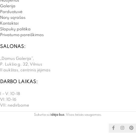
Naujienos
Galerija
Parduotuvė
Norų sąrašas
Kontaktai
Slapukų politika
Privatumo pareiškimas
SALONAS:
„Domus Galerija”,
P. Lukšio g. 32, Vilnius
II aukštas, centrinis įėjimas
DARBO LAIKAS:
I – V: 10-18
VI: 10-16
VII: nedirbame
Sukurta su
idėja bus
. Visos teisės saugomos.