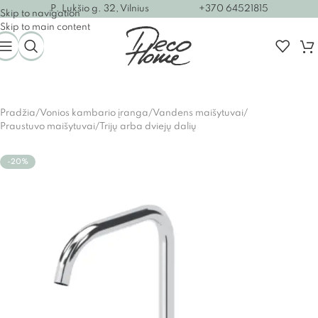
P. Lukšio g. 32, Vilnius
+370 64521815
Skip to navigation
Skip to main content
Pradžia
/
Vonios kambario įranga
/
Vandens maišytuvai
/
Praustuvo maišytuvai
/
Trijų arba dviejų dalių
-20%