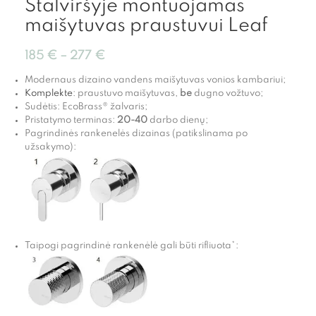
Stalviršyje montuojamas
maišytuvas praustuvui Leaf
185
€
–
277
€
Modernaus dizaino vandens maišytuvas vonios kambariui;
Komplekte
: praustuvo maišytuvas,
be
dugno vožtuvo;
Sudėtis: EcoBrass® žalvaris;
Pristatymo terminas:
20-40
darbo dienų;
Pagrindinės rankenelės dizainas (patikslinama po
užsakymo):
Taipogi pagrindinė rankenėlė gali būti rifliuota*: