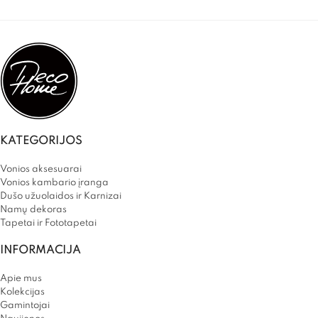
KATEGORIJOS
Vonios aksesuarai
Vonios kambario įranga
Dušo užuolaidos ir Karnizai
Namų dekoras
Tapetai ir Fototapetai
INFORMACIJA
Apie mus
Kolekcijas
Gamintojai