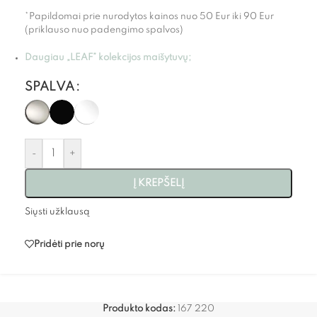
*Papildomai prie nurodytos kainos nuo 50 Eur iki 90 Eur
(priklauso nuo padengimo spalvos)
Daugiau „LEAF” kolekcijos maišytuvų;
SPALVA
-
+
Į KREPŠELĮ
Siųsti užklausą
Pridėti prie norų
Produkto kodas:
167 220