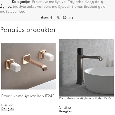
Kategorijos:
Praustuvo maišytuvai
,
Trijų arba dviejų dalių
Žymos:
Braižyto aukso vandens maišytuvai
,
Bruma
,
Brushed gold
maišytuvai
,
Leaf
share:
Panašūs produktai
Praustuvo maišytuvas Italy IT242
Praustuvo maišytuvas Italy IT227
Cristina
Cristina
Daugiau
Daugiau