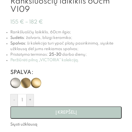
Rankšluoščių laikiklis 60cm
VI09
155
€
–
182
€
Rankšluoščių laikiklis, 60cm ilgio;
Sudėtis
: žalvaris, blizgi keramika;
Spalvos:
ši kolekcija turi ypač platų pasirikinimą, siųskite
užklausą dėl jums reikiamos spalvos;
Pristatymo terminas:
25-30
darbo dienų;
Peržiūrėti pilną „VICTORIA” kolekciją.
SPALVA
-
+
Į KREPŠELĮ
Siųsti užklausą