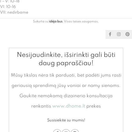
I – V: 10-18
VI: 10-16
VII: nedirbame
Sukurta su
idėja bus
. Visos teisės saugomos.
Nesijaudinkite, išsirinkti gali būti
daug papraščiau!
Mūsų tikslas nėra tik parduoti, bet padėti jums rasti
geriausią sprendimą jūsų voniai ar namų sienoms.
Gaukite nemokamą dizainerio konsultacija
renkantis
www.dhome.lt
prekes
Susisiekite su mumis!