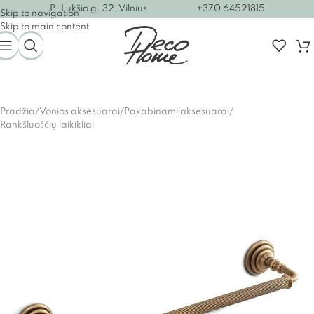
P. Lukšio g. 32, Vilnius
+370 64521815
Skip to navigation
Skip to main content
Pradžia
/
Vonios aksesuarai
/
Pakabinami aksesuarai
/
Rankšluoščių laikikliai