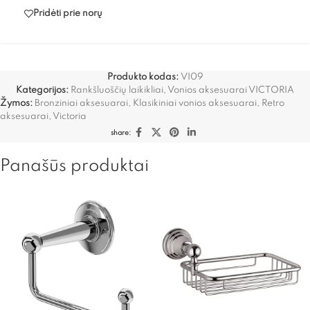
Pridėti prie norų
Produkto kodas:
VI09
Kategorijos:
Rankšluoščių laikikliai
,
Vonios aksesuarai VICTORIA
Žymos:
Bronziniai aksesuarai
,
Klasikiniai vonios aksesuarai
,
Retro
aksesuarai
,
Victoria
share:
Panašūs produktai