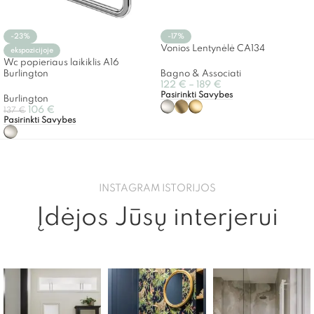
-23%
-17%
Vonios Lentynėlė CA134
ekspozicijoje
Wc popieriaus laikiklis A16
Burlington
Bagno & Associati
122
€
–
189
€
Pasirinkti Savybes
Burlington
106
€
137
€
Pasirinkti Savybes
INSTAGRAM ISTORIJOS
Įdėjos Jūsų interjerui