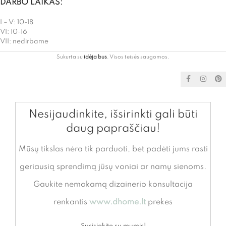
DARBO LAIKAS:
I – V: 10-18
VI: 10-16
VII: nedirbame
Sukurta su
idėja bus
. Visos teisės saugomos.
Nesijaudinkite, išsirinkti gali būti
daug papraščiau!
Mūsų tikslas nėra tik parduoti, bet padėti jums rasti
geriausią sprendimą jūsų voniai ar namų sienoms.
Gaukite nemokamą dizainerio konsultacija
renkantis
www.dhome.lt
prekes