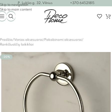
P. Lukšio g. 32, Vilnius
+370 64521815
Skip to navigation
Skip to main content
Pradžia
/
Vonios aksesuarai
/
Pakabinami aksesuarai
/
Rankšluoščių laikikliai
-20%