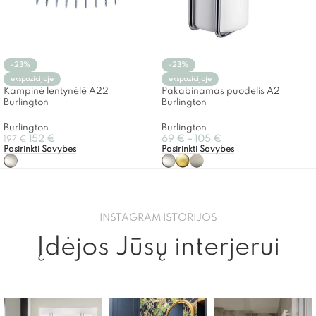
-23%
-23%
ekspozicijoje
ekspozicijoje
Kampinė lentynėlė A22
Pakabinamas puodelis A2
Burlington
Burlington
Burlington
Burlington
152
€
69
€
–
105
€
197
€
Pasirinkti Savybes
Pasirinkti Savybes
INSTAGRAM ISTORIJOS
Įdėjos Jūsų interjerui