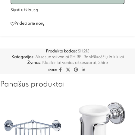
Siųsti užklausą
Pridėti prie norų
Produkto kodas:
SH213
Kategorijos:
Aksesuarai voniai SHIRE
,
Rankšluoščių laikikliai
Žymos:
Klasikiniai vonios aksesuarai
,
Shire
share:
Panašūs produktai