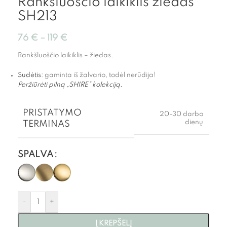
Rankšluoščio laikiklis žiedas
SH213
76
€
–
119
€
Rankšluoščio laikiklis – žiedas.
Sudėtis
: gaminta iš žalvario, todėl nerūdija!
Peržiūrėti pilną „SHIRE” kolekciją.
PRISTATYMO
20-30 darbo
dienų
TERMINAS
SPALVA
-
+
Į KREPŠELĮ