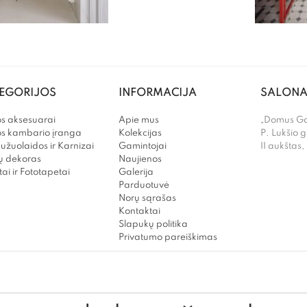
EGORIJOS
INFORMACIJA
SALONA
s aksesuarai
Apie mus
„Domus Gal
os kambario įranga
Kolekcijas
P. Lukšio g
užuolaidos ir Karnizai
Gamintojai
II aukštas,
 dekoras
Naujienos
ai ir Fototapetai
Galerija
Parduotuvė
Norų sąrašas
Kontaktai
Slapukų politika
Privatumo pareiškimas