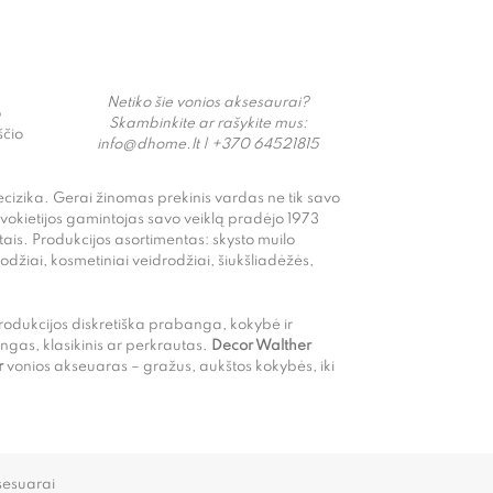
ų
Netiko šie vonios aksesaurai?
o
Skambinkite ar rašykite mus:
ščio
info@dhome.lt | +370 64521815
recizika. Gerai žinomas prekinis vardas ne tik savo
 vokietijos gamintojas savo veiklą pradėjo 1973
s. Produkcijos asortimentas: skysto muilo
rodžiai, kosmetiniai veidrodžiai, šiukšliadėžės,
 Produkcijos diskretiška prabanga, kokybė ir
ngas, klasikinis ar perkrautas.
Decor Walther
r
vonios akseuaras – gražus, aukštos kokybės, iki
ksesuarai