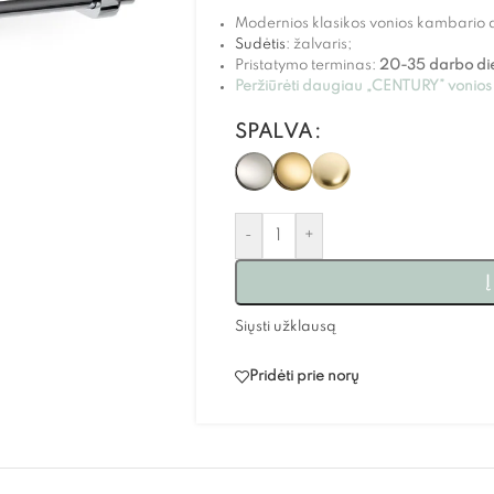
Modernios klasikos vonios kambario 
Sudėtis
: žalvaris;
Pristatymo terminas:
20-35 darbo di
Peržiūrėti daugiau „CENTURY” vonios
SPALVA
-
+
Į
Siųsti užklausą
Pridėti prie norų