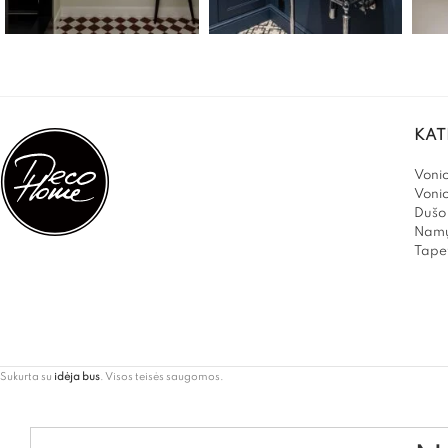
KAT
Vonio
Voni
Dušo 
Namų
Tapet
Sukurta su
idėja bus
. Visos teisės saugomos.