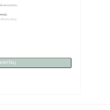
aksesuaras;
enos;
 akseusarų;
 KREPŠELĮ