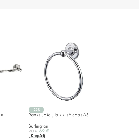
-23%
0cm
Rankšluoščių laikiklis žiedas A3
Burlington
69
€
90
€
Į Krepšelį