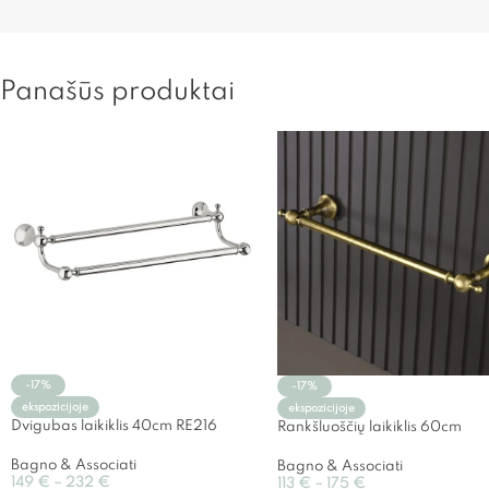
Panašūs produktai
-17%
-17%
ekspozicijoje
ekspozicijoje
Dvigubas laikiklis 40cm RE216
Rankšluoščių laikiklis 60cm
Bagno & Associati
Bagno & Associati
149
€
–
232
€
113
€
–
175
€