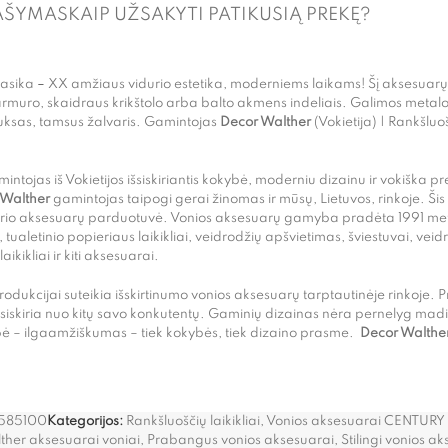
AŠYMAS
KAIP UŽSAKYTI PATIKUSIĄ PREKĘ?
lasika
–
XX amžiaus vidurio estetika, moderniems laikams! Šį aksesuar
rmuro, skaidraus krikštolo arba balto akmens indeliais. Galimos metal
auksas, tamsus žalvaris. Gamintojas
Decor Walther
(Vokietija) | Rankšluo
ntojas iš Vokietijos išsiskiriantis kokybė, moderniu dizainu ir vokiška p
 Walther
gamintojas taipogi gerai žinomas ir mūsų, Lietuvos, rinkoje. Šis
rio aksesuarų parduotuvė. Vonios aksesuarų gamyba pradėta 1991 metai
, tualetinio popieriaus laikikliai, veidrodžių apšvietimas, šviestuvai, veid
ikikliai ir kiti aksesuarai.
produkcijai suteikia išskirtinumo vonios aksesuarų tarptautinėje rinkoje.
siskiria nuo kitų savo konkutentų. Gaminių dizainas nėra pernelyg madi
bė – ilgaamžiškumas – tiek kokybės, tiek dizaino prasme.
Decor Walthe
585100
Kategorijos:
Rankšluoščių laikikliai
,
Vonios aksesuarai CENTURY
ther aksesuarai voniai
,
Prabangus vonios aksesuarai
,
Stilingi vonios a