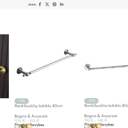
share:
-20%
-17%
Rankšluoščio laikiklis 4
Rankšluoščių laikiklis 40cm
Bagno & Associati
Bagno & Associati
98
€
–
148
€
106
€
–
164
€
Pasirinkti Savybes
Pasirinkti Savybes