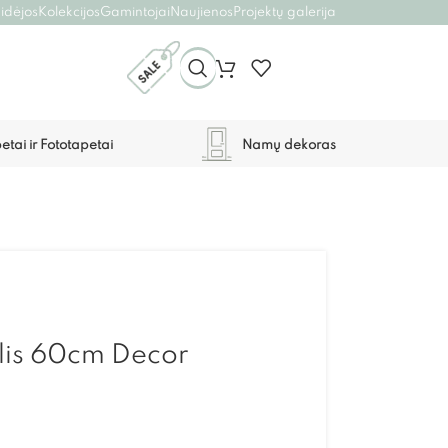
 idėjos
Kolekcijos
Gamintojai
Naujienos
Projektų galerija
etai ir Fototapetai
Namų dekoras
klis 60cm Decor