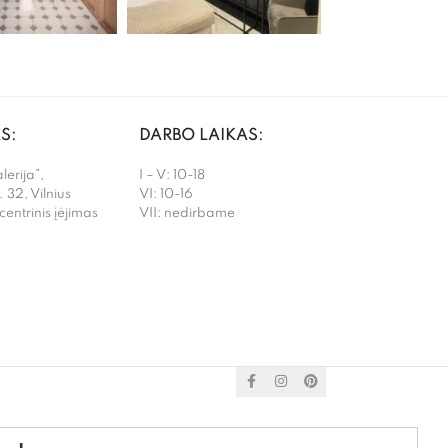
S:
DARBO LAIKAS:
erija”,
I – V: 10-18
. 32, Vilnius
VI: 10-16
 centrinis įėjimas
VII: nedirbame