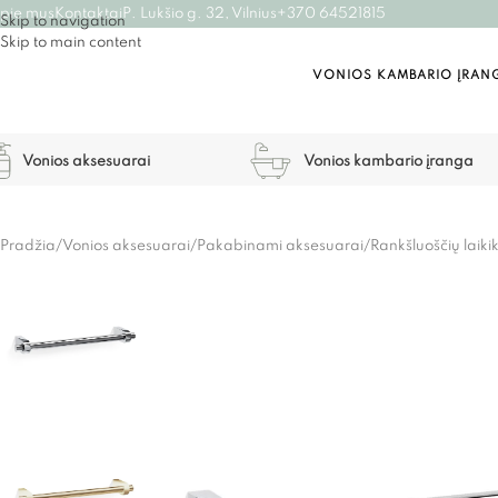
pie mus
Kontaktai
P. Lukšio g. 32, Vilnius
+370 64521815
Skip to navigation
Skip to main content
VONIOS KAMBARIO ĮRAN
Vonios aksesuarai
Vonios kambario įranga
Pradžia
/
Vonios aksesuarai
/
Pakabinami aksesuarai
/
Rankšluoščių laikik