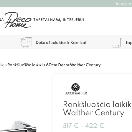
Interjero
GA
TAPETAI NAMŲ INTERJERUI
Dušo užuolaidos ir Karnizai
Tap
liai
/
Rankšluoščio laikiklis 60cm Decor Walther Century
Rankšluoščio laiki
Walther Century
317
€
–
422
€