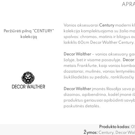
APR
Vonios aksesuarai
Century
moderni k
Peržiūrėti pilną "CENTURY"
kolekcija komplektuojama su žalio ma
kolekciją
spalvos: chromas, matinis ir blizgus 
laikiklis 60cm Decor Walther Century.
Decor Walther
– vonios aksesuarų gami
šalyje, bet ir visame pasaulyje.
Decor
metais Frankfurte, kaip vonios kamba
dozatoriai, muilinės, vonios lentynėlės
šiukšliadėžės su pedalu, rankšluosčių la
Decor Walther
įmonės filosofija savo 
dizainas, apibendrina, kodėl įmonė iš
produktus geriausiai apibūdinti savy
paskutinės detalės.
Produkto kodas:
0
Žymos:
Century
,
Decor Wal