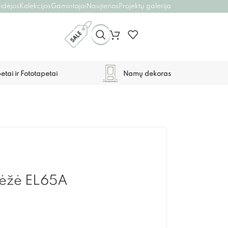
 idėjos
Kolekcijos
Gamintojai
Naujienos
Projektų galerija
etai ir Fototapetai
Namų dekoras
adėžė EL65A