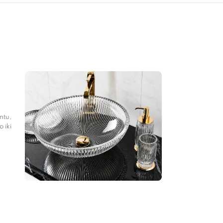
ntu,
 iki