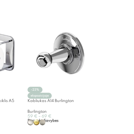
-23%
ekspozicijoje
kiklis A5
Kabliukas A14 Burlington
Burlington
59
€
–
69
€
Pasirinkti Savybes