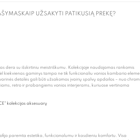
AŠYMAS
KAIP UŽSAKYTI PATIKUSIĄ PREKĘ?
ainas dera su išskirtiniu meistriškumu. Kolekcijoje naudojamas rankomis
odėl kiekvienas gaminys tampa ne tik funkcionaliu vonios kambario eleme
varinės detalės gali būti užsakomos įvairių spalvų apdailos – nuo chromo
iniams, retro ir prabangiems vonios interjerams, kuriuose vertinama
" kolekcijos aksesuarų
sofija paremta estetika, funkcionalumu ir kasdieniu komfortu. Visa