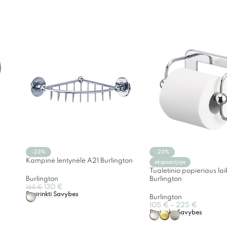
-23%
-23%
Kampinė lentynėlė A21 Burlington
ekspozicijoje
Tualetinio popieriaus lai
Burlington
Burlington
130
€
168
€
Pasirinkti Savybes
Burlington
105
€
–
225
€
Pasirinkti Savybes