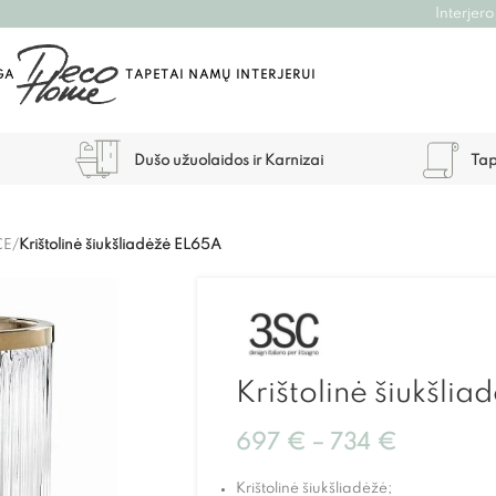
Interjero
GA
TAPETAI NAMŲ INTERJERUI
Dušo užuolaidos ir Karnizai
Tap
CE
/
Krištolinė šiukšliadėžė EL65A
Krištolinė šiukšli
697
€
–
734
€
Krištolinė šiukšliadėžė;