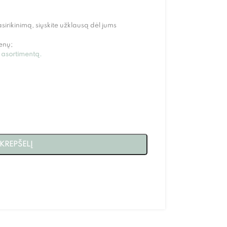
asirikinimą, siųskite užklausą dėl jums
enų;
s asortimentą.
 KREPŠELĮ