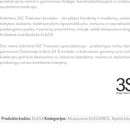
produkcija kuriama ir gaminama Italijoje, bendradarbiaujant su patyrusia
apdirbimo tradicijas.
Išskirtinis 3SC Treesseci bruožas – itin platus klasikinių ir modernių vo
kokybės žalvario, todėl pasižymi ilgaamžiškumu, tvirtumu ir nepriekaiš
padengimo spalvų ir paviršių pasirinkimų rinkoje, todėl aksesuarus lengva
Krištolinė šiukšliadėžė EL65A.
Dar viena išskirtinė 3SC Treesseci specializacija – prabangūs rankų darb
gaminami Toskanoje iš tikro 24 % krištolo, o kiekvienas gaminys yra ra
kolekcijos gali būti derinamos su žalvario detalėmis, marmuro stalviršiais 
prabangų vonios kambario interjerą.
Produkto kodas:
EL65A
Kategorijos:
Aksesuarai ELEGANCE
,
Aplink kl