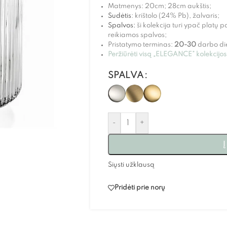
Matmenys: 20cm; 28cm aukštis;
Sudėtis
: krištolo (24% Pb), žalvaris;
Spalvos:
ši kolekcija turi ypač platų p
reikiamos spalvos;
Pristatymo terminas:
20-30
darbo di
Peržiūrėti visą „ELEGANCE” kolekcijo
SPALVA
-
+
Į
Siųsti užklausą
Pridėti prie norų