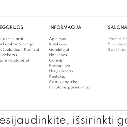
EGORIJOS
INFORMACIJA
SALONA
s aksesuarai
Apie mus
„Domus Gal
os kambario įranga
Kolekcijas
P. Lukšio g
užuolaidos ir Karnizai
Gamintojai
II aukštas,
 dekoras
Naujienos
ai ir Fototapetai
Galerija
Parduotuvė
Norų sąrašas
Kontaktai
Slapukų politika
Privatumo pareiškimas
sijaudinkite, išsirinkti g