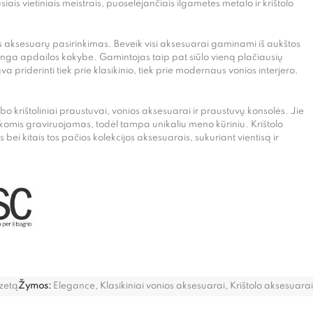
is vietiniais meistrais, puoselėjančiais ilgametes metalo ir krištolo
nios aksesuarų pasirinkimas. Beveik visi aksesuarai gaminami iš aukštos
tinga apdailos kokybe. Gamintojas taip pat siūlo vieną plačiausių
 priderinti tiek prie klasikinio, tiek prie modernaus vonios interjero.
o krištoliniai praustuvai, vonios aksesuarai ir praustuvų konsolės. Jie
nkomis graviruojamas, todėl tampa unikaliu meno kūriniu. Krištolo
bei kitais tos pačios kolekcijos aksesuarais, sukuriant vientisą ir
ozetą
Žymos:
Elegance
,
Klasikiniai vonios aksesuarai
,
Krištolo aksesuarai