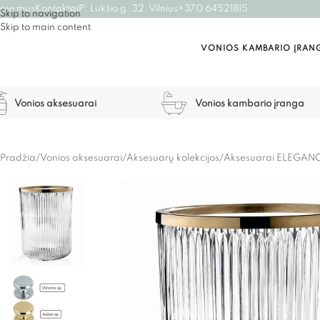
pie mus
Kontaktai
P. Lukšio g. 32, Vilnius
+370 64521815
Skip to navigation
Skip to main content
VONIOS KAMBARIO ĮRAN
Vonios aksesuarai
Vonios kambario įranga
Pradžia
/
Vonios aksesuarai
/
Aksesuarų kolekcijos
/
Aksesuarai ELEGAN