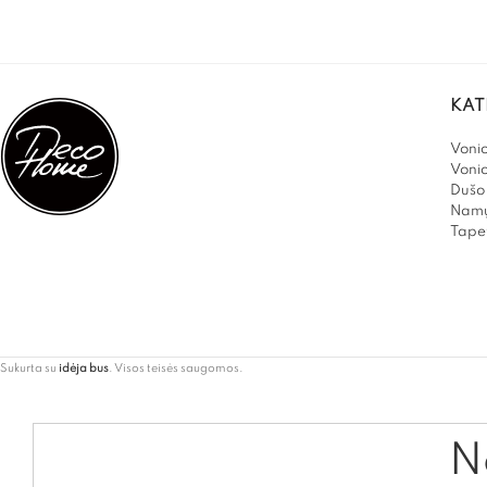
KAT
Vonio
Voni
Dušo 
Namų
Tapet
Sukurta su
idėja bus
. Visos teisės saugomos.
Ne