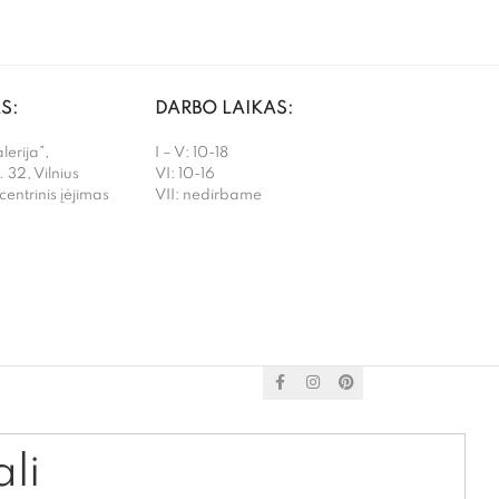
S:
DARBO LAIKAS:
erija”,
I – V: 10-18
. 32, Vilnius
VI: 10-16
 centrinis įėjimas
VII: nedirbame
ali