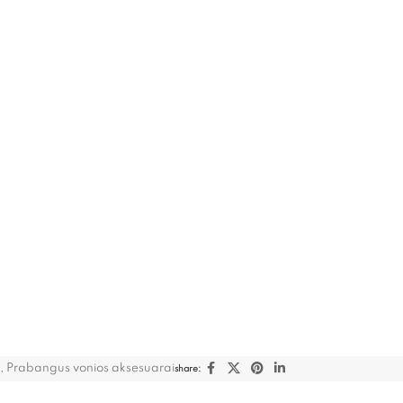
,
Prabangus vonios aksesuarai
share: