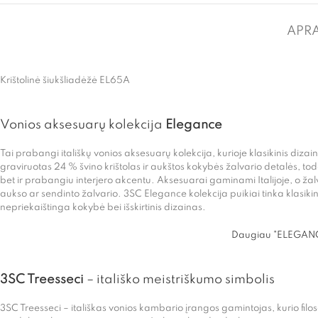
APR
Krištolinė šiukšliadėžė EL65A
Vonios aksesuarų kolekcija
Elegance
Tai prabangi itališkų vonios aksesuarų kolekcija, kurioje klasikinis diz
graviruotas 24 % švino krištolas ir aukštos kokybės žalvario detalės, t
bet ir prabangiu interjero akcentu. Aksesuarai gaminami Italijoje, o žal
aukso ar sendinto žalvario. 3SC Elegance kolekcija puikiai tinka klasik
nepriekaištinga kokybė bei išskirtinis dizainas.
Daugiau "ELEGANCE
3SC Treesseci
– itališko meistriškumo simbolis
3SC Treesseci – itališkas vonios kambario įrangos gamintojas, kurio filo