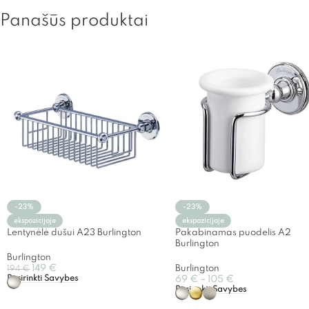
Panašūs produktai
-23%
-23%
ekspozicijoje
ekspozicijoje
Lentynėlė dušui A23 Burlington
Pakabinamas puodelis A2
Burlington
Burlington
149
€
Burlington
194
€
Pasirinkti Savybes
69
€
–
105
€
Pasirinkti Savybes