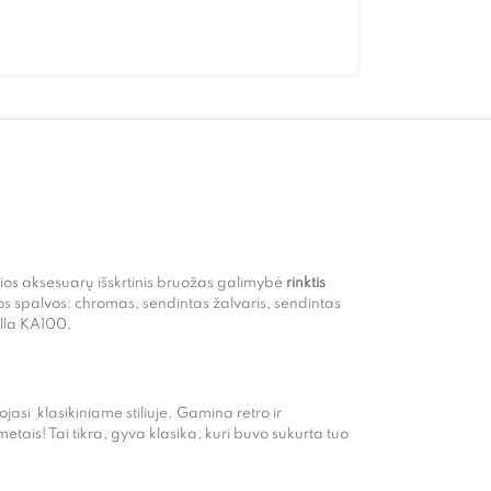
onios aksesuarų išskrtinis bruožas galimybė
rinktis
mos spalvos: chromas, sendintas žalvaris, sendintas
lla KA100.
ojasi klasikiniame stiliuje. Gamina retro ir
ais! Tai tikra, gyva klasika, kuri buvo sukurta tuo