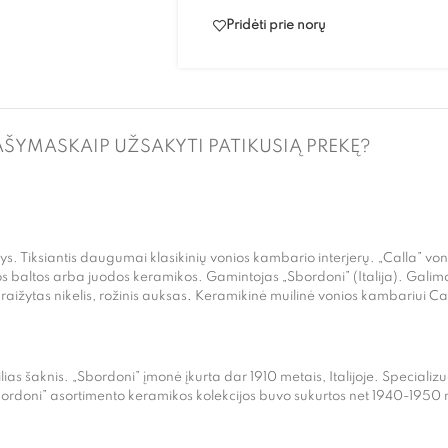
Pridėti prie norų
AŠYMAS
KAIP UŽSAKYTI PATIKUSIĄ PREKĘ?
zdys. Tiksiantis daugumai klasikinių vonios kambario interjerų. „Calla” v
zgios baltos arba juodos keramikos. Gamintojas „Sbordoni” (Italija). Gali
raižytas nikelis, rožinis auksas
.
Keramikinė muilinė vonios kambariui Ca
ilias šaknis. „Sbordoni” įmonė įkurta dar 1910 metais, Italijoje. Specializu
rdoni” asortimento keramikos kolekcijos buvo sukurtos net 1940-1950 met