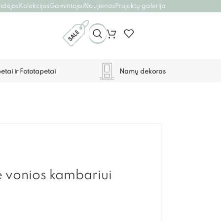
 idėjos
Kolekcijos
Gamintojai
Naujienos
Projektų galerija
etai ir Fototapetai
Namų dekoras
ė vonios kambariui