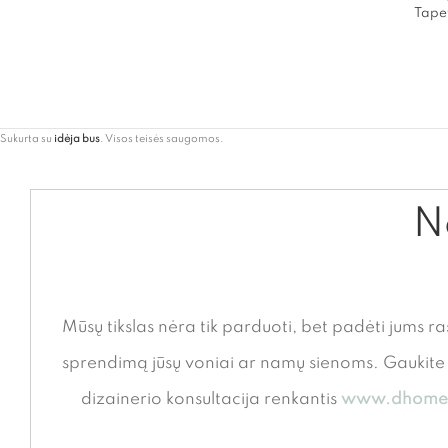
Tapet
Sukurta su
idėja bus
. Visos teisės saugomos.
Ne
Mūsų tikslas nėra tik parduoti, bet padėti jums ra
sprendimą jūsų voniai ar namų sienoms. Gauki
dizainerio konsultacija renkantis
www.dhome.