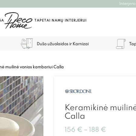
Interjero
GA
TAPETAI NAMŲ INTERJERUI
Dušo užuolaidos ir Karnizai
Tap
nė muilinė vonios kambariui Calla
Keramikinė muilin
Calla
156
€
–
188
€