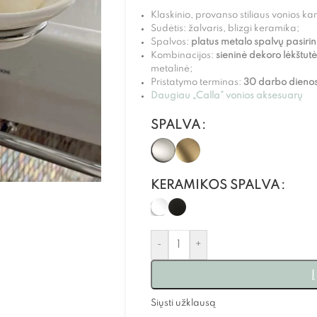
Klaskinio, provanso stiliaus vonios 
Sudėtis: žalvaris, blizgi keramika;
Spalvos:
platus metalo spalvų pasiri
Kombinacijos:
sieninė dekoro lėkštutė
metalinė;
Pristatymo terminas:
30 darbo dienos
Daugiau „Calla” vonios aksesuarų
SPALVA
KERAMIKOS SPALVA
-
+
Į
Siųsti užklausą