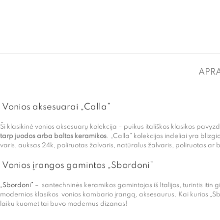
APR
Vonios aksesuarai „Calla”
Ši klasikinė vonios aksesuarų kolekcija – puikus itališkos klasikos pavy
tarp juodos arba baltos keramikos
. „Calla” kolekcijos indeliai yra bli
varis, auksas 24k, poliruotas žalvaris, natūralus žalvaris, poliruotas ar b
Vonios įrangos gamintos „Sbordoni”
„Sbordoni”
– santechninės keramikos gamintojas iš Italijos, turintis itin g
modernios klasikos vonios kambario įrangą, aksesaurus. Kai kurios „Sbo
laiku kuomet tai buvo modernus dizanas!