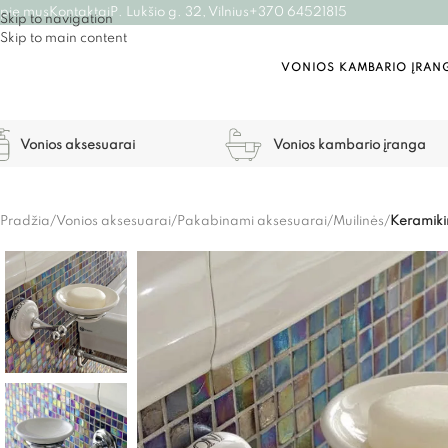
pie mus
Kontaktai
P. Lukšio g. 32, Vilnius
+370 64521815
Skip to navigation
Skip to main content
VONIOS KAMBARIO ĮRAN
Vonios aksesuarai
Vonios kambario įranga
Pradžia
/
Vonios aksesuarai
/
Pakabinami aksesuarai
/
Muilinės
/
Keramiki