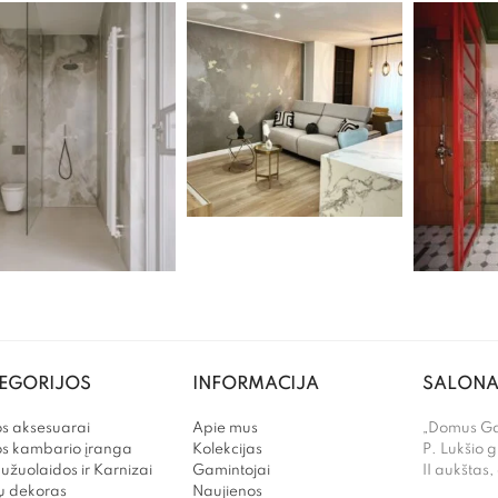
EGORIJOS
INFORMACIJA
SALONA
s aksesuarai
Apie mus
„Domus Gal
os kambario įranga
Kolekcijas
P. Lukšio g
užuolaidos ir Karnizai
Gamintojai
II aukštas,
 dekoras
Naujienos