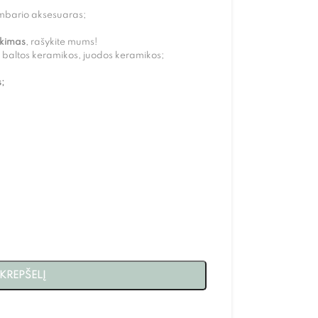
kambario aksesuaras;
nkimas
, rašykite mums!
baltos keramikos, juodos keramikos;
;
 KREPŠELĮ