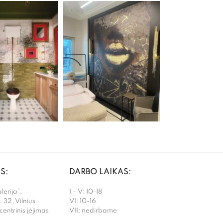
S:
DARBO LAIKAS:
erija”,
I – V: 10-18
. 32, Vilnius
VI: 10-16
 centrinis įėjimas
VII: nedirbame