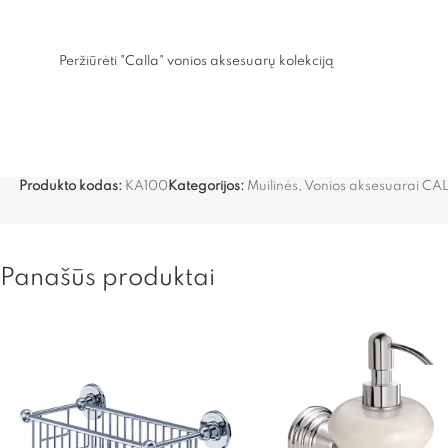
Peržiūrėti "Calla" vonios aksesuarų kolekciją
Produkto kodas:
KA100
Kategorijos:
Muilinės
,
Vonios aksesuarai CA
Panašūs produktai