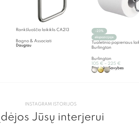
Rankšluoščio laikiklis CA213
-23%
ekspozicijoje
Bagno & Associati
Tualetinio popieriaus lai
Daugiau
Burlington
Burlington
105
€
–
225
€
Pasirinkti Savybes
INSTAGRAM ISTORIJOS
Įdėjos Jūsų interjerui