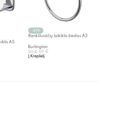
-23%
Rankšluoščių laikiklis žiedas A3
kiklis A5
Burlington
69
€
90
€
Į Krepšelį