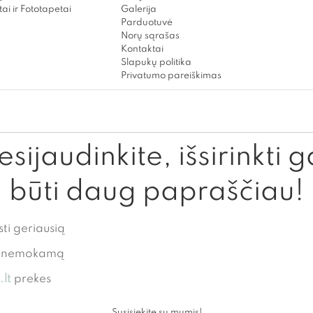
ai ir Fototapetai
Galerija
Parduotuvė
Norų sąrašas
Kontaktai
Slapukų politika
Privatumo pareiškimas
sijaudinkite, išsirinkti g
būti daug papraščiau!
sti geriausią
te nemokamą
lt
prekes
Susisiekite su mumis!