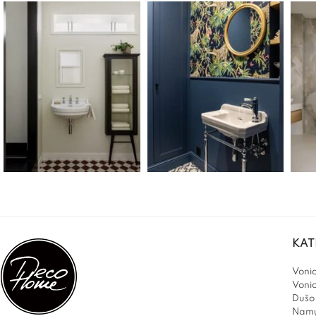
KAT
Vonio
Voni
Dušo 
Namų