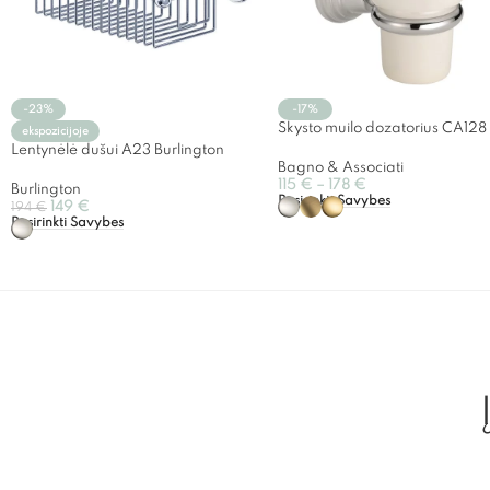
-23%
-17%
Skysto muilo dozatorius CA128
ekspozicijoje
Lentynėlė dušui A23 Burlington
Bagno & Associati
115
€
–
178
€
Burlington
Pasirinkti Savybes
149
€
194
€
Pasirinkti Savybes