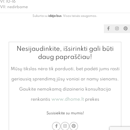
VI: 10-16
VII: nedirbame
Sukurta su
idėja bus
. Visos teisės saugomos.
Nesijaudinkite, išsirinkti gali būti
daug papraščiau!
Mūsų tikslas nėra tik parduoti, bet padėti jums rasti
geriausią sprendimą jūsų voniai ar namų sienoms.
Gaukite nemokamą dizainerio konsultacija
renkantis
www.dhome.lt
prekes
Susisiekite su mumis!