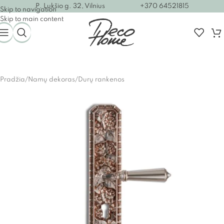
P. Lukšio g. 32, Vilnius
+370 64521815
Skip to navigation
Skip to main content
Pradžia
/
Namų dekoras
/
Durų rankenos