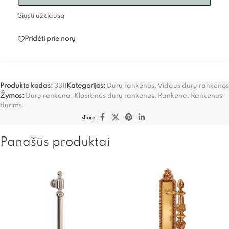
Siųsti užklausą
Pridėti prie norų
Produkto kodas:
3311
Kategorijos:
Durų rankenos
,
Vidaus durų rankenos
Žymos:
Durų rankena
,
Klasikinės durų rankenos
,
Rankena
,
Rankenos
durims
share:
Panašūs produktai