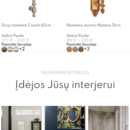
Rankena durims Matera 31cm
Durų rankena Casati 42cm
Salice Paolo
Salice Paolo
189
€
–
268
€
273
€
–
300
€
Pasirinkti Savybes
Pasirinkti Savybes
+3
+2
INSTAGRAM ISTORIJOS
Įdėjos Jūsų interjerui