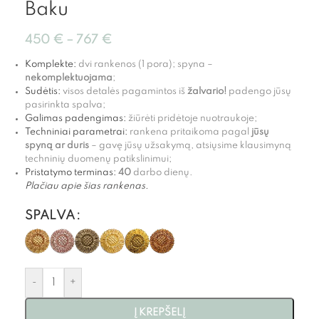
Baku
450
€
–
767
€
Komplekte:
dvi rankenos (1 pora); spyna –
nekomplektuojama
;
Sudėtis:
visos detalės pagamintos iš
žalvario!
padengo jūsų
pasirinkta spalva;
Galimas padengimas:
žiūrėti pridėtoje nuotraukoje;
Techniniai parametrai:
rankena pritaikoma pagal
jūsų
spyną ar duris
– gavę jūsų užsakymą, atsiųsime klausimyną
techninių duomenų patikslinimui;
Pristatymo terminas:
40
darbo dienų.
Plačiau apie šias rankenas.
SPALVA
-
+
Į KREPŠELĮ