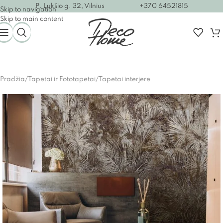
P. Lukšio g. 32, Vilnius
+370 64521815
Skip to navigation
Skip to main content
Pradžia
/
Tapetai ir Fototapetai
/
Tapetai interjere