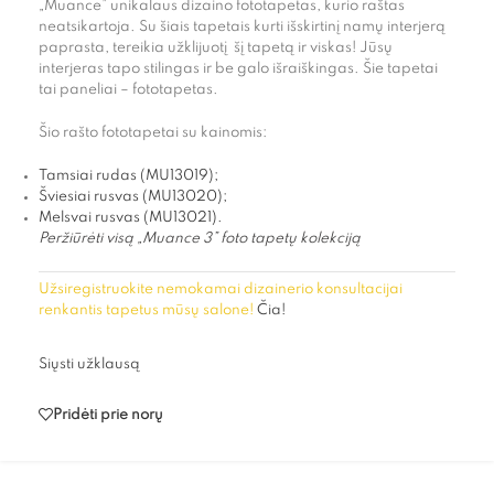
„Muance” unikalaus dizaino fototapetas, kurio raštas
neatsikartoja. Su šiais tapetais kurti išskirtinį namų interjerą
paprasta, tereikia užklijuotį šį tapetą ir viskas! Jūsų
interjeras tapo stilingas ir be galo išraiškingas. Šie tapetai
tai paneliai – fototapetas.
Šio rašto fototapetai su kainomis:
Tamsiai rudas (MU13019);
Šviesiai rusvas (MU13020);
Melsvai rusvas (MU13021).
Peržiūrėti visą „Muance 3” foto tapetų kolekciją
Užsiregistruokite nemokamai dizainerio konsultacijai
renkantis tapetus mūsų salone!
Čia!
Siųsti užklausą
Pridėti prie norų