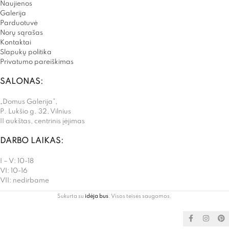
Naujienos
Galerija
Parduotuvė
Norų sąrašas
Kontaktai
Slapukų politika
Privatumo pareiškimas
SALONAS:
„Domus Galerija”,
P. Lukšio g. 32, Vilnius
II aukštas, centrinis įėjimas
DARBO LAIKAS:
I – V: 10-18
VI: 10-16
VII: nedirbame
Sukurta su
idėja bus
. Visos teisės saugomos.