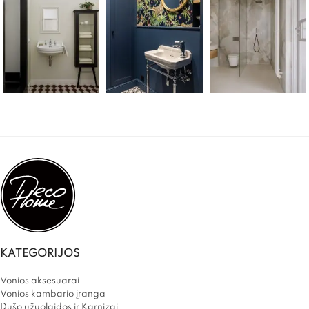
KATEGORIJOS
Vonios aksesuarai
Vonios kambario įranga
Dušo užuolaidos ir Karnizai