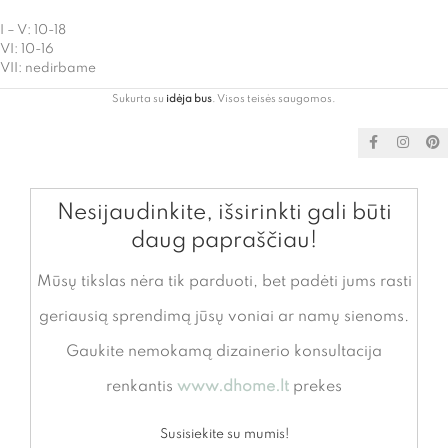
I – V: 10-18
VI: 10-16
VII: nedirbame
Sukurta su
idėja bus
. Visos teisės saugomos.
Nesijaudinkite, išsirinkti gali būti
daug papraščiau!
Mūsų tikslas nėra tik parduoti, bet padėti jums rasti
geriausią sprendimą jūsų voniai ar namų sienoms.
Gaukite nemokamą dizainerio konsultacija
renkantis
www.dhome.lt
prekes
Susisiekite su mumis!