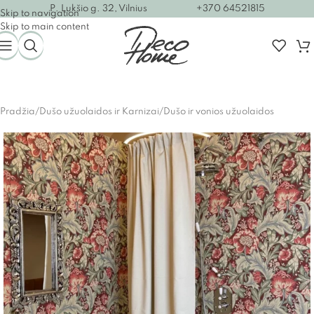
P. Lukšio g. 32, Vilnius
+370 64521815
Skip to navigation
Skip to main content
Pradžia
/
Dušo užuolaidos ir Karnizai
/
Dušo ir vonios užuolaidos