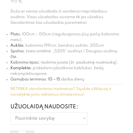
95
€
Dušo ar vonios užuolaida iš vandeniui nepralaidaus
audinio. Visas užuolaidas siuvame tik jas užsakius.
Standartiniai šios užuolaidos parametrai:
Plotis:
100cm – 150cm (reguliuojamas jūsų pačių kabinimo
metu).
Aukštis:
kabinimo 199cm; bendras aukštis: 205cm.
Spalva:
šviesi smėlinė,
„5205” audinys |
Daugiau audinių
čia.
Kabinimo tipas:
raukimo juosta (žr. paskutinę nuotrauką).
Komplekte:
pridedami plastikiniai kabliukai, žiedų
nekomplektuojame.
Gamybos terminas:
10 – 15
darbo dienų
NETINKA standartiniai matmenys? Siųskite užklausą ir
nurodykite jums reikiamus išmatavimus!
UŽUOLAIDĄ NAUDOSITE