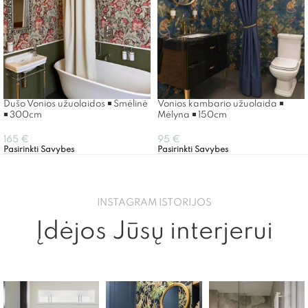
Dušo Vonios užuolaidos ◾ Smėlinė
Vonios kambario užuolaida ◾
◾ 300cm
Mėlyna ◾ 150cm
165
€
95
€
Pasirinkti Savybes
Pasirinkti Savybes
INSTAGRAM ISTORIJOS
Įdėjos Jūsų interjerui