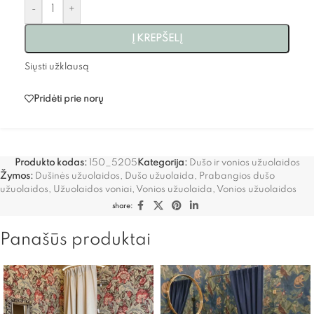
-
+
Į KREPŠELĮ
Siųsti užklausą
Pridėti prie norų
Produkto kodas:
150_5205
Kategorija:
Dušo ir vonios užuolaidos
Žymos:
Dušinės užuolaidos
,
Dušo užuolaida
,
Prabangios dušo
užuolaidos
,
Užuolaidos voniai
,
Vonios užuolaida
,
Vonios užuolaidos
share:
Panašūs produktai