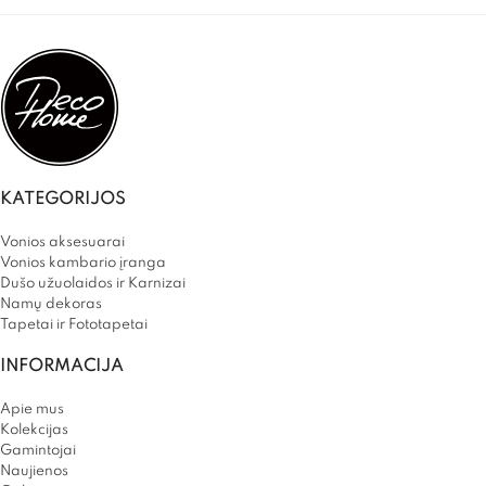
KATEGORIJOS
Vonios aksesuarai
Vonios kambario įranga
Dušo užuolaidos ir Karnizai
Namų dekoras
Tapetai ir Fototapetai
INFORMACIJA
Apie mus
Kolekcijas
Gamintojai
Naujienos