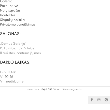
Galerija
Parduotuvė
Norų sąrašas
Kontaktai
Slapukų politika
Privatumo pareiškimas
SALONAS:
„Domus Galerija”,
P. Lukšio g. 32, Vilnius
II aukštas, centrinis įėjimas
DARBO LAIKAS:
I – V: 10-18
VI: 10-16
VII: nedirbame
Sukurta su
idėja bus
. Visos teisės saugomos.