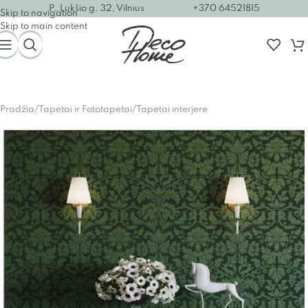
P. Lukšio g. 32, Vilnius
+370 64521815
Skip to navigation
Skip to main content
Pradžia
/
Tapetai ir Fototapetai
/
Tapetai interjere