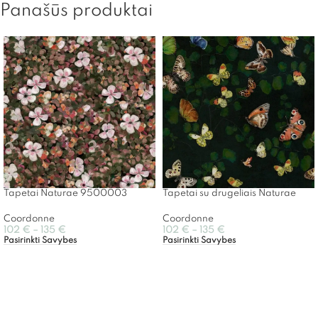
Panašūs produktai
Tapetai Naturae 9500003
Tapetai su drugeliais Naturae
Coordonne
Coordonne
102
€
–
135
€
102
€
–
135
€
Pasirinkti Savybes
Pasirinkti Savybes