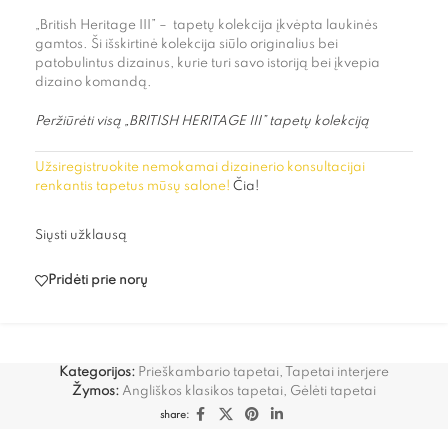
„British Heritage III” – tapetų kolekcija įkvėpta laukinės
gamtos. Ši išskirtinė kolekcija siūlo originalius bei
patobulintus dizainus, kurie turi savo istoriją bei įkvepia
dizaino komandą.
Peržiūrėti visą „BRITISH HERITAGE III” tapetų kolekciją
Užsiregistruokite nemokamai dizainerio konsultacijai
renkantis tapetus mūsų salone!
Čia!
Siųsti užklausą
Pridėti prie norų
Kategorijos:
Prieškambario tapetai
,
Tapetai interjere
Žymos:
Angliškos klasikos tapetai
,
Gėlėti tapetai
share: