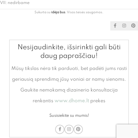
VII: nedirbame
Sukurta su
idėja bus
. Visos teisės saugomos.
Nesijaudinkite, išsirinkti gali būti
daug papraščiau!
Mūsų tikslas nėra tik parduoti, bet padėti jums rasti
geriausią sprendimą jūsų voniai ar namų sienoms.
Gaukite nemokamą dizainerio konsultacija
renkantis
www.dhome.lt
prekes
Susisiekite su mumis!