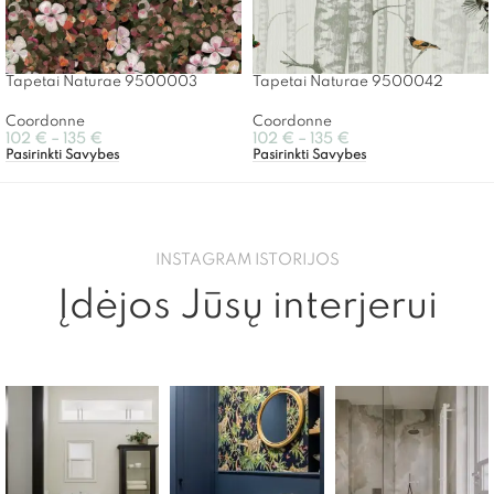
Tapetai Naturae 9500003
Tapetai Naturae 9500042
Coordonne
Coordonne
102
€
–
135
€
102
€
–
135
€
Pasirinkti Savybes
Pasirinkti Savybes
INSTAGRAM ISTORIJOS
Įdėjos Jūsų interjerui