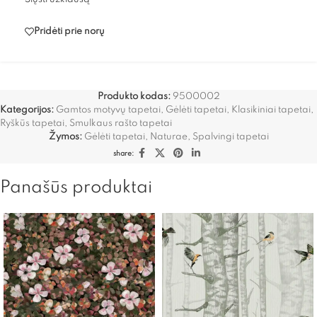
Pridėti prie norų
Produkto kodas:
9500002
Kategorijos:
Gamtos motyvų tapetai
,
Gėlėti tapetai
,
Klasikiniai tapetai
,
Ryškūs tapetai
,
Smulkaus rašto tapetai
Žymos:
Gėlėti tapetai
,
Naturae
,
Spalvingi tapetai
share:
Panašūs produktai