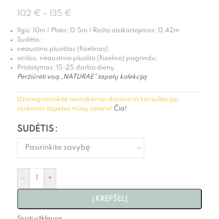
102
€
–
135
€
Ilgis: 10m | Plotis: 0.5m | Rašto atsikartojimas: 0.42m
Sudėtis:
neaustinis pluoštas (flizelinas);
vinilas, neaustinio pluošto (flizelino) pagrindu;
Pristatymas: 15-25 darbo dienų.
Peržiūrėti visą „NATURAE” tapetų kolekciją
Užsiregistruokite nemokamai dizainerio konsultacijai
renkantis tapetus mūsų salone!
Čia!
SUDĖTIS
-
+
Į KREPŠELĮ
Siųsti užklausą