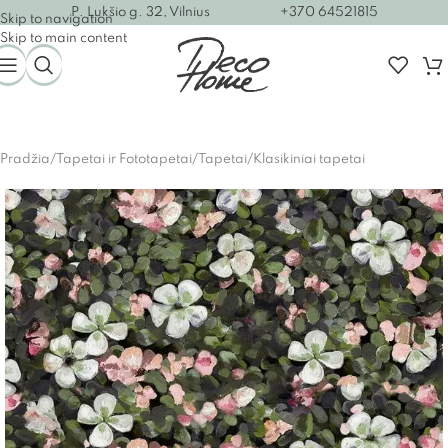
P. Lukšio g. 32, Vilnius
+370 64521815
Skip to navigation
Skip to main content
Pradžia
/
Tapetai ir Fototapetai
/
Tapetai
/
Klasikiniai tapetai