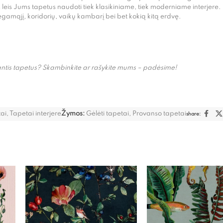
leis Jums tapetus naudoti tiek klasikiniame, tiek moderniame interjere.
egamąjį, koridorių, vaikų kambarį bei bet kokią kitą erdvę.
kantis tapetus? Skambinkite ar rašykite mums – padėsime!
ai
,
Tapetai interjere
Žymos:
Gėlėti tapetai
,
Provanso tapetai
share: