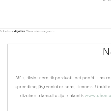
Tapet
Sukurta su
idėja bus
. Visos teisės saugomos.
Ne
Mūsų tikslas nėra tik parduoti, bet padėti jums ra
sprendimą jūsų voniai ar namų sienoms. Gauki
dizainerio konsultacija renkantis
www.dhome.