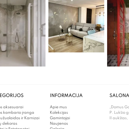
EGORIJOS
INFORMACIJA
SALONA
s aksesuarai
Apie mus
„Domus Gal
os kambario įranga
Kolekcijas
P. Lukšio g
užuolaidos ir Karnizai
Gamintojai
II aukštas,
 dekoras
Naujienos