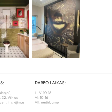
S:
DARBO LAIKAS:
erija”,
I – V: 10-18
. 32, Vilnius
VI: 10-16
 centrinis įėjimas
VII: nedirbame