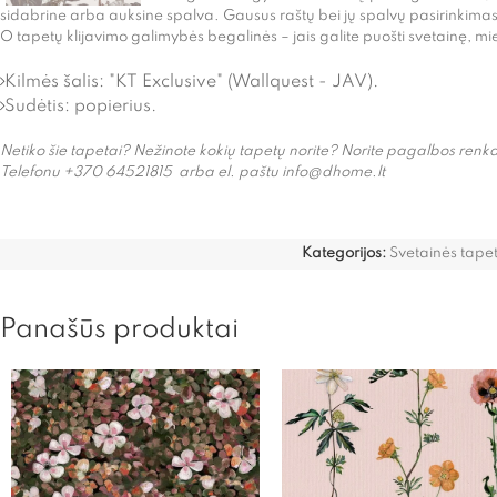
sidabrine arba auksine spalva. Gausus raštų bei jų spalvų pasirinkimas 
O tapetų klijavimo galimybės begalinės – jais galite puošti svetainę, mi
Kilmės šalis: "KT Exclusive" (Wallquest - JAV).
Sudėtis: popierius.
Netiko šie tapetai? Nežinote kokių tapetų norite? Norite pagalbos ren
Telefonu +370 64521815 arba el. paštu info@dhome.lt
Kategorijos:
Svetainės tapet
Panašūs produktai