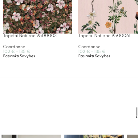
Tapetai Naturae 9500003
Tapetai Naturae 9500061
Coordonne
Coordonne
102
€
–
135
€
102
€
–
135
€
Pasirinkti Savybes
Pasirinkti Savybes