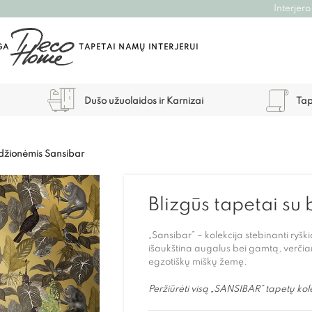
Interjero
GA
TAPETAI NAMŲ INTERJERUI
Dušo užuolaidos ir Karnizai
Tap
ždžionėmis Sansibar
Blizgūs tapetai su
„Sansibar” – kolekcija stebinanti ryškia
išaukština augalus bei gamtą, verčia
egzotiškų miškų žemę.
Peržiūrėti visą „SANSIBAR” tapetų kol