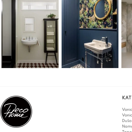
KAT
Vonio
Voni
Dušo 
Namų