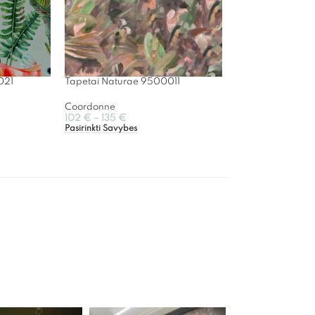
021
Tapetai Naturae 9500011
Coordonne
102
€
–
135
€
Pasirinkti Savybes