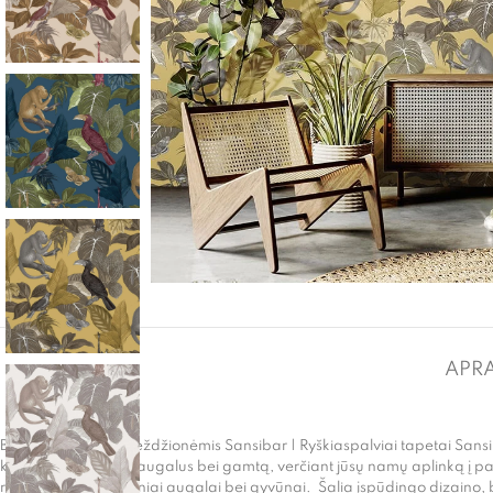
APR
Blizgūs tapetai su beždžionėmis Sansibar | Ryškiaspalviai tapetai Sansibar
kolekcija išaukština augalus bei gamtą, verčiant jūsų namų aplinką į 
ryškios gėlės, egzotiniai augalai bei gyvūnai. Šalia įspūdingo dizaino, 