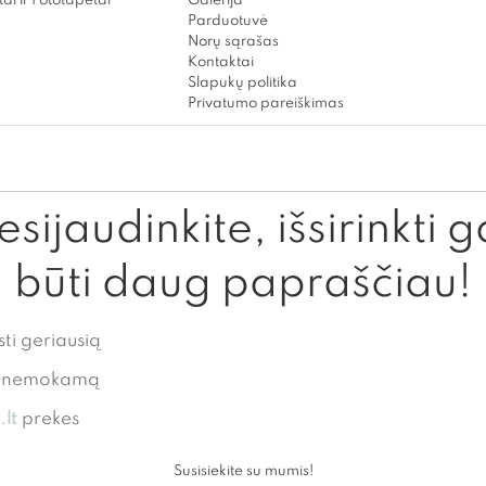
ai ir Fototapetai
Galerija
Parduotuvė
Norų sąrašas
Kontaktai
Slapukų politika
Privatumo pareiškimas
sijaudinkite, išsirinkti g
būti daug papraščiau!
sti geriausią
te nemokamą
lt
prekes
Susisiekite su mumis!