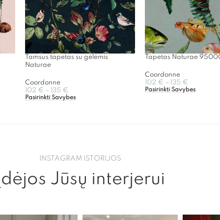
Tamsus tapetas su gėlėmis
Tapetas Naturae 9500
Naturae
Coordonne
Coordonne
102
€
–
135
€
Pasirinkti Savybes
102
€
–
135
€
Pasirinkti Savybes
INSTAGRAM ISTORIJOS
Įdėjos Jūsų interjerui