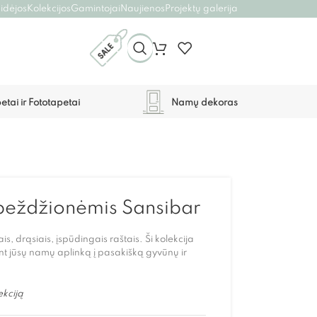
 idėjos
Kolekcijos
Gamintojai
Naujienos
Projektų galerija
etai ir Fototapetai
Namų dekoras
 beždžionėmis Sansibar
is, drąsiais, įspūdingais raštais. Ši kolekcija
nt jūsų namų aplinką į pasakišką gyvūnų ir
ekciją