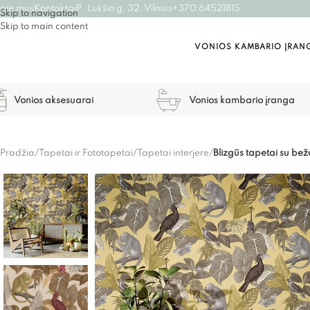
pie mus
Kontaktai
P. Lukšio g. 32, Vilnius
+370 64521815
Skip to navigation
Skip to main content
VONIOS KAMBARIO ĮRAN
Vonios aksesuarai
Vonios kambario įranga
Pradžia
/
Tapetai ir Fototapetai
/
Tapetai interjere
/
Blizgūs tapetai su be