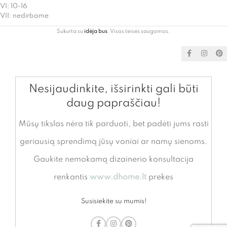
VI: 10-16
VII: nedirbame
Sukurta su
idėja bus
. Visos teisės saugomos.
Nesijaudinkite, išsirinkti gali būti
daug papraščiau!
Mūsų tikslas nėra tik parduoti, bet padėti jums rasti
geriausią sprendimą jūsų voniai ar namų sienoms.
Gaukite nemokamą dizainerio konsultacija
renkantis
www.dhome.lt
prekes
Susisiekite su mumis!