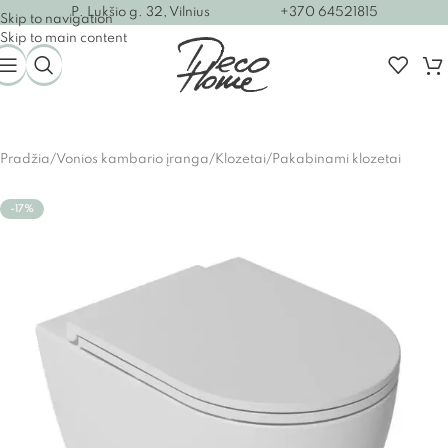
P. Lukšio g. 32, Vilnius
+370 64521815
Skip to navigation
Skip to main content
Pradžia
/
Vonios kambario įranga
/
Klozetai
/
Pakabinami klozetai
-17%