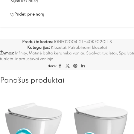
Siųsti užklausą
Pridėti prie norų
Produkto kodas:
10NF02004-2L+40KF0201I-S
Kategorijos:
Klozetai
,
Pakabinami klozetai
Žymos:
Infinity
,
Matinė balta keramika voniai
,
Spalvoti tualetai
,
Spalvoti
tualetai ir praustuvai vonioje
share:
Panašūs produktai