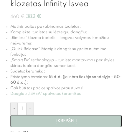
klozetas Infinity Isvea
382
€
460
€
Matinis baltas pakabinamas tualetas;
Komplekte: tualetas su lėtaeigiu dangčiu;
„Rimless” klozeto bortelis – lengvas valymas ir mažiau
nešvarumų;
„Quick Release” lėtaeigis dangtis su greito nuėmimo
funkcija;
„Smart Fix” technologija – tualeto montavimas per skyles
skirtas tualeto dangčiui sumontuoti.
Sudėtis: keramika;
Pristatymo terminas:
15 d.d. (jei nėra tiekėjo sandelyje – 50-
60 d.d.);
Gali būti tos pačios spalvos praustuvas!
Daugiau „ISVEA” spalvotos keramikos
-
+
Į KREPŠELĮ