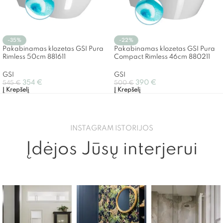
-35%
-22%
Pakabinamas klozetas GSI Pura
Pakabinamas klozetas GSI Pura
Rimless 50cm 881611
Compact Rimless 46cm 880211
GSI
GSI
354
€
390
€
545
€
500
€
Į Krepšelį
Į Krepšelį
INSTAGRAM ISTORIJOS
Įdėjos Jūsų interjerui