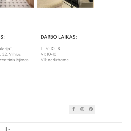
S:
DARBO LAIKAS:
erija”,
I – V: 10-18
. 32, Vilnius
VI: 10-16
 centrinis įėjimas
VII: nedirbame