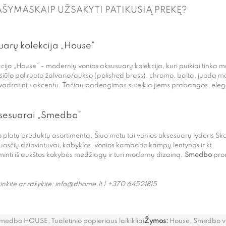
AŠYMAS
KAIP UŽSAKYTI PATIKUSIĄ PREKĘ?
uarų kolekcija „House”
cija „House” – modernių vonios aksusuarų kolekcija, kuri puikiai tinka
 siūlo poliruoto žalvario/aukso (polished brass), chromo, baltą, juodą ma
vadratiniu akcentu. Tačiau padengimas suteikia jiems prabangos, eleg
ksesuarai „Smedbo”
o platų produktų asortimentą. Šiuo metu tai vonios aksesuarų lyderis Sk
luosčių džiovintuvai, kabyklos, vonios kambario kampų lentynos ir kt.
aminti iš aukštos kokybės medžiagų ir turi modernų dizainą.
Smedbo
prod
nkite ar rašykite:
info@dhome.lt | +370 64521815
 Smedbo HOUSE
,
Tualetinio popieriaus laikikliai
Žymos:
House
,
Smedbo vo