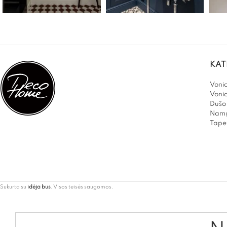
KAT
Vonio
Voni
Dušo 
Namų
Tapet
Sukurta su
idėja bus
. Visos teisės saugomos.