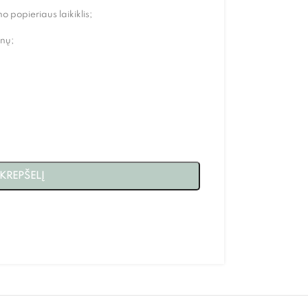
o popieriaus laikiklis;
nų;
 KREPŠELĮ