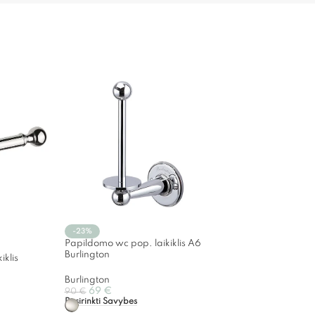
-23%
Papildomo wc pop. laikiklis A6
Burlington
iklis
Burlington
69
€
90
€
Pasirinkti Savybes