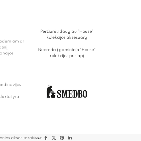
Peržiūrėti daugiau "House"
kolekcijos aksesuarų
 moderniam ar
tinį
Nuoroda į gamintojo "House"
ancijos
kolekcijos puslapį
andinavijos
uktai yra
nios aksesuarai
share: