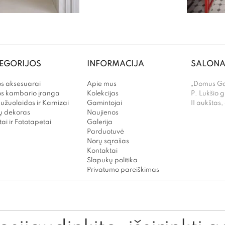
EGORIJOS
INFORMACIJA
SALONA
s aksesuarai
Apie mus
„Domus Gal
os kambario įranga
Kolekcijas
P. Lukšio g
užuolaidos ir Karnizai
Gamintojai
II aukštas,
 dekoras
Naujienos
ai ir Fototapetai
Galerija
Parduotuvė
Norų sąrašas
Kontaktai
Slapukų politika
Privatumo pareiškimas