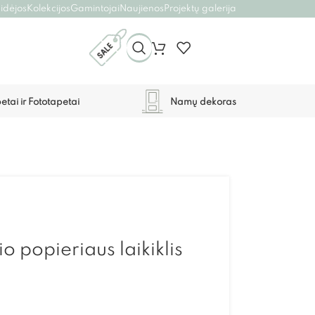
 idėjos
Kolekcijos
Gamintojai
Naujienos
Projektų galerija
etai ir Fototapetai
Namų dekoras
io popieriaus laikiklis