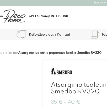
Interjero
GA
TAPETAI NAMŲ INTERJERUI
Dušo užuolaidos ir Karnizai
Tap
us laikikliai
/
Atsarginio tualetinio popieriaus laikiklis Smedbo RV320
Atsarginio tualetin
Smedbo RV320
35
€
–
40
€