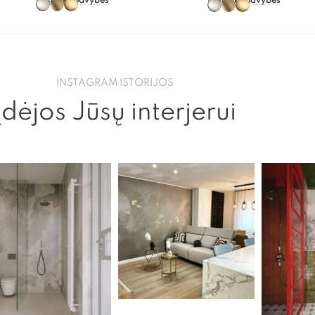
Pasirinkti Savybes
Pasirinkti Savybes
INSTAGRAM ISTORIJOS
Įdėjos Jūsų interjerui