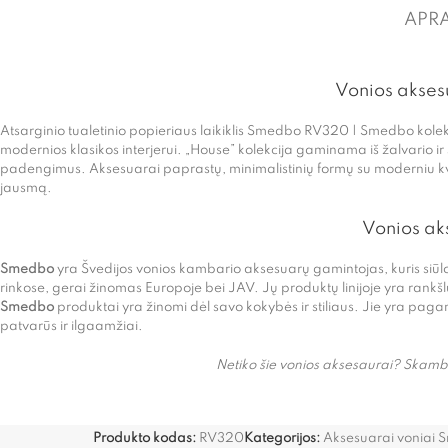
APR
Vonios akses
Atsarginio tualetinio popieriaus laikiklis Smedbo RV320 | Smedbo kolek
modernios klasikos interjerui. „House” kolekcija gaminama iš žalvario ir
padengimus. Aksesuarai paprastų, minimalistinių formų su moderniu k
jausmą.
Vonios a
Smedbo
yra Švedijos vonios kambario aksesuarų gamintojas, kuris siūl
rinkose, gerai žinomas Europoje bei JAV. Jų produktų linijoje yra rankš
Smedbo
produktai yra žinomi dėl savo kokybės ir stiliaus. Jie yra pag
patvarūs ir ilgaamžiai.
Netiko šie vonios aksesaurai? Skambi
Produkto kodas:
RV320
Kategorijos:
Aksesuarai voniai