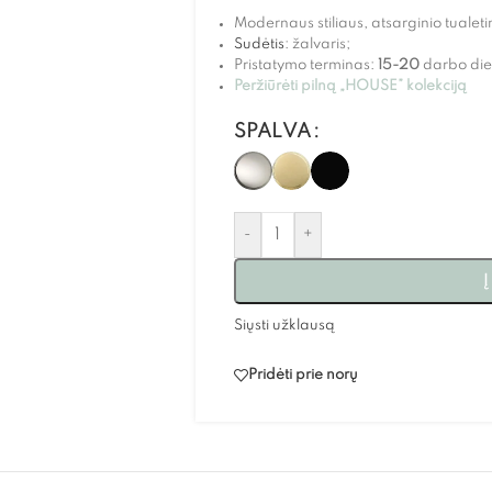
Modernaus stiliaus, atsarginio tualetin
Sudėtis
: žalvaris;
Pristatymo terminas:
15-20
darbo die
Peržiūrėti pilną „HOUSE” kolekciją
SPALVA
-
+
Į
Siųsti užklausą
Pridėti prie norų