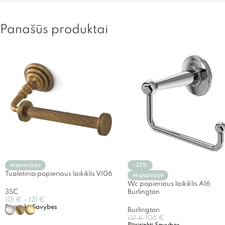
Panašūs produktai
ekspozicijoje
-23%
Tualetinio popieriaus laikiklis VI06
ekspozicijoje
Wc popieriaus laikiklis A16
3SC
Burlington
101
€
–
121
€
Pasirinkti Savybes
Burlington
106
€
137
€