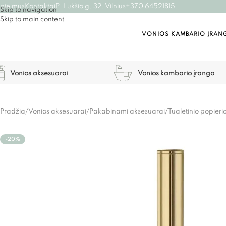
pie mus
Kontaktai
P. Lukšio g. 32, Vilnius
+370 64521815
Skip to navigation
Skip to main content
VONIOS KAMBARIO ĮRAN
Vonios aksesuarai
Vonios kambario įranga
Pradžia
/
Vonios aksesuarai
/
Pakabinami aksesuarai
/
Tualetinio popieria
-20%