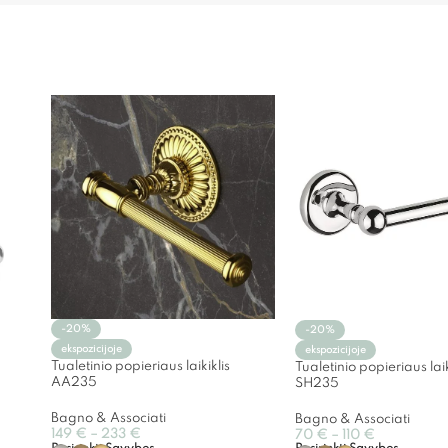
-20%
-20%
ekspozicijoje
ekspozicijoje
Tualetinio popieriaus laikiklis
Tualetinio popieriaus laik
AA235
SH235
Bagno & Associati
Bagno & Associati
149
€
–
233
€
70
€
–
110
€