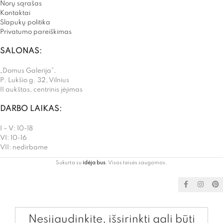
Norų sąrašas
Kontaktai
Slapukų politika
Privatumo pareiškimas
SALONAS:
„Domus Galerija”,
P. Lukšio g. 32, Vilnius
II aukštas, centrinis įėjimas
DARBO LAIKAS:
I – V: 10-18
VI: 10-16
VII: nedirbame
Sukurta su
idėja bus
. Visos teisės saugomos.
Nesijaudinkite, išsirinkti gali būti