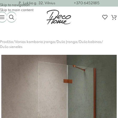
P. Lukšio g. 32, Vilnius
+370 64521815
Skip to navigation
Skip to main content
Pradžia
/
Vonios kambario įranga
/
Dušo Įranga
/
Dušo kabinos
/
Dušo sienelės