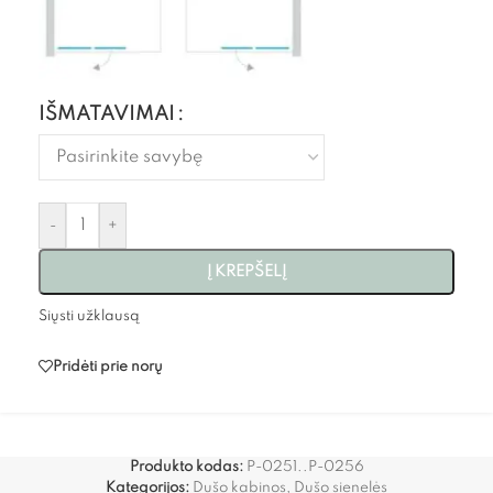
IŠMATAVIMAI
-
+
Į KREPŠELĮ
Siųsti užklausą
Pridėti prie norų
Produkto kodas:
P-0251..P-0256
Kategorijos:
Dušo kabinos
,
Dušo sienelės