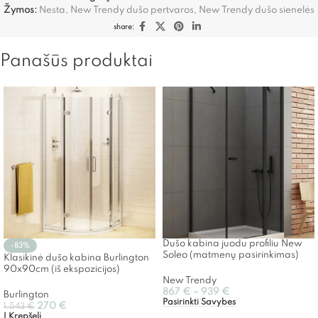
Žymos:
Nesta
,
New Trendy dušo pertvaros
,
New Trendy dušo sienelės
share:
Panašūs produktai
Dušo kabina juodu profiliu New
-83%
Soleo (matmenų pasirinkimas)
Klasikinė dušo kabina Burlington
90x90cm (iš ekspozicijos)
New Trendy
867
€
–
939
€
Burlington
Pasirinkti Savybes
270
€
1,543
€
Į Krepšelį