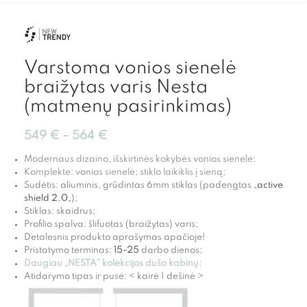
Varstoma vonios sienelė
braižytas varis Nesta
(matmenų pasirinkimas)
549
€
–
564
€
Modernaus dizaino, išskirtinės kokybės vonios sienele;
Komplekte: vonios sienelė; stiklo laikiklis į sieną;
Sudėtis: aliuminis, grūdintas 6mm stiklas (padengtas „
active
shield 2.0
„);
Stiklas: skaidrus;
Profilio spalva: šlifuotas (braižytas) varis;
Detalesnis produkto aprašymas apačioje!
Pristatymo terminas:
15-25
darbo dienos;
Daugiau „NESTA” kolekcijos dušo kabinų;
Atidarymo tipas ir pusė: < kairė | dešinė >