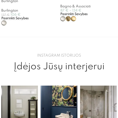
Burlington
Bagno & Associati
Burlington
87
€
–
134
€
Pasirinkti Savybes
106
€
137
€
Pasirinkti Savybes
INSTAGRAM ISTORIJOS
Įdėjos Jūsų interjerui