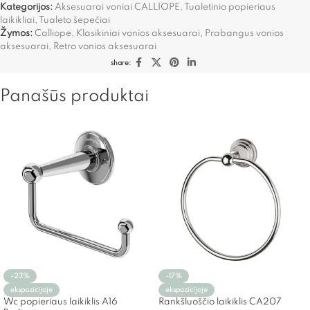
Kategorijos:
Aksesuarai voniai CALLIOPE
,
Tualetinio popieriaus
laikikliai
,
Tualeto šepečiai
Žymos:
Calliope
,
Klasikiniai vonios aksesuarai
,
Prabangus vonios
aksesuarai
,
Retro vonios aksesuarai
share:
Panašūs produktai
-23%
-17%
ekspozicijoje
ekspozicijoje
Wc popieriaus laikiklis A16
Rankšluoščio laikiklis CA207