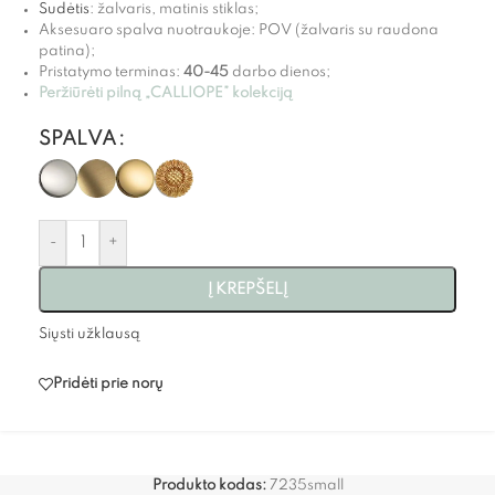
Sudėtis
: žalvaris, matinis stiklas;
Aksesuaro spalva nuotraukoje: POV (žalvaris su raudona
patina);
Pristatymo terminas:
40-45
darbo dienos;
Peržiūrėti pilną „CALLIOPE” kolekciją
SPALVA
-
+
Į KREPŠELĮ
Siųsti užklausą
Pridėti prie norų
Produkto kodas:
7235small