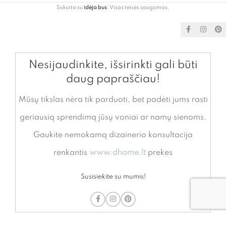
Sukurta su
idėja bus
. Visos teisės saugomos.
Nesijaudinkite, išsirinkti gali būti
daug papraščiau!
Mūsų tikslas nėra tik parduoti, bet padėti jums rasti
geriausią sprendimą jūsų voniai ar namų sienoms.
Gaukite nemokamą dizainerio konsultacija
renkantis
www.dhome.lt
prekes
Susisiekite su mumis!