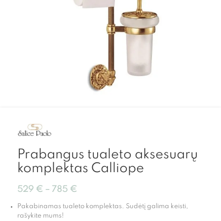
Prabangus tualeto aksesuarų
komplektas Calliope
529
€
–
785
€
Pakabinamas tualeto komplektas. Sudėtį galima keisti,
rašykite mums!