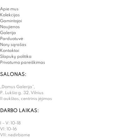
Apie mus
Kolekcijas
Gamintojai
Naujienos
Galerija
Parduotuvė
Norų sąrašas
Kontaktai
Slapukų politika
Privatumo pareiškimas
SALONAS:
„Domus Galerija”,
P. Lukšio g. 32, Vilnius
II aukštas, centrinis įėjimas
DARBO LAIKAS:
I – V: 10-18
VI: 10-16
VII: nedirbame