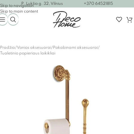
P. Lukšio g. 32, Vilnius
+370 64521815
Skip to navigation
Skip to main content
Pradžia
/
Vonios aksesuarai
/
Pakabinami aksesuarai
/
Tualetinio popieriaus laikikliai