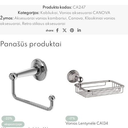
Produkto kodas:
CA247
Kategorijos:
Kabliukai
,
Vonios aksesuarai CANOVA
Žymos:
Aksesuarai vonios kambariui
,
Canova
,
Klasikiniai vonios
aksesuarai
,
Retro stiliaus aksesuarai
share:
Panašūs produktai
-23%
-17%
Vonios Lentynėlė CA134
ekspozicijoje