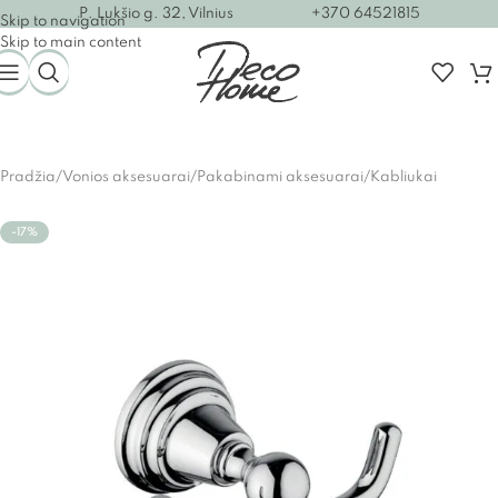
P. Lukšio g. 32, Vilnius
+370 64521815
Skip to navigation
Skip to main content
Pradžia
/
Vonios aksesuarai
/
Pakabinami aksesuarai
/
Kabliukai
-17%