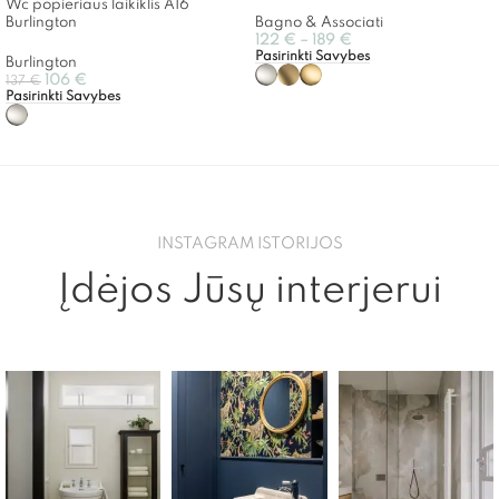
Wc popieriaus laikiklis A16
Burlington
Bagno & Associati
122
€
–
189
€
Pasirinkti Savybes
Burlington
106
€
137
€
Pasirinkti Savybes
INSTAGRAM ISTORIJOS
Įdėjos Jūsų interjerui