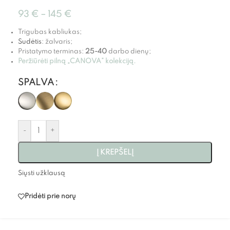
93
€
–
145
€
Trigubas kabliukas;
Sudėtis
: žalvaris;
Pristatymo terminas:
25-40
darbo dienų;
Peržiūrėti pilną „CANOVA” kolekciją.
SPALVA
-
+
Į KREPŠELĮ
Siųsti užklausą
Pridėti prie norų