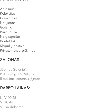
Apie mus
Kolekcijas
Gamintojai
Naujienos
Galerija
Parduotuvė
Norų sąrašas
Kontaktai
Slapukų politika
Privatumo pareiškimas
SALONAS:
„Domus Galerija”,
P. Lukšio g. 32, Vilnius
II aukštas, centrinis įėjimas
DARBO LAIKAS:
I – V: 10-18
VI: 10-16
VII: nedirbame