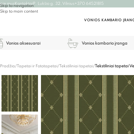
pie mus
Kontaktai
P. Lukšio g. 32, Vilnius
+370 64521815
Skip to navigation
Skip to main content
VONIOS KAMBARIO ĮRAN
Vonios aksesuarai
Vonios kambario įranga
Pradžia
/
Tapetai ir Fototapetai
/
Tekstiliniai tapetai
/
Tekstiliniai tapetai