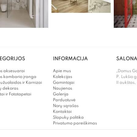
EGORIJOS
INFORMACIJA
SALONA
s aksesuarai
Apie mus
„Domus Gal
os kambario įranga
Kolekcijas
P. Lukšio g
užuolaidos ir Karnizai
Gamintojai
II aukštas,
 dekoras
Naujienos
ai ir Fototapetai
Galerija
Parduotuvė
Norų sąrašas
Kontaktai
Slapukų politika
Privatumo pareiškimas