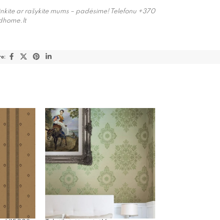
binkite ar rašykite mums – padėsime! Telefonu +370
dhome.lt
re: