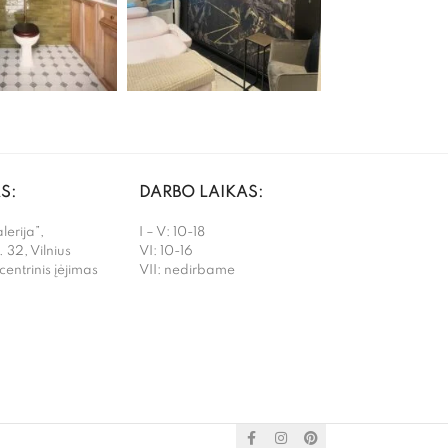
S:
DARBO LAIKAS:
erija”,
I – V: 10-18
. 32, Vilnius
VI: 10-16
 centrinis įėjimas
VII: nedirbame