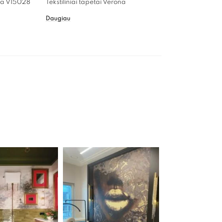
ona V15028
Tekstiliniai tapetai Verona
Daugiau