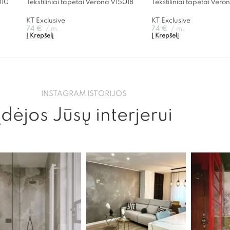
010
Tekstiliniai tapetai Verona V15018
Tekstiliniai tapetai Ver
KT Exclusive
KT Exclusive
74
€
m.
74
€
m.
Į Krepšelį
Į Krepšelį
INSTAGRAM ISTORIJOS
Įdėjos Jūsų interjerui