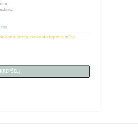
,5cm;
esteris;
ciją
io konsultacijai renkantis tapetus mūsų
 KREPŠELĮ