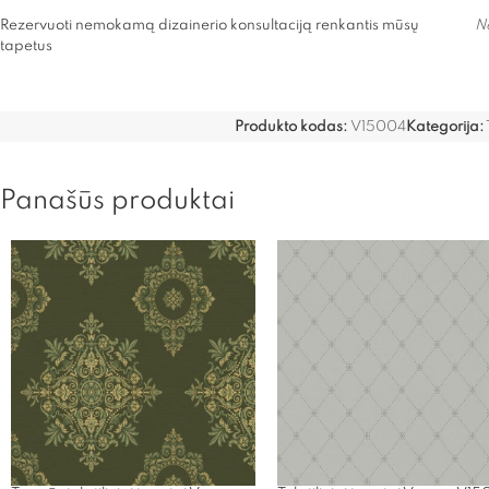
Rezervuoti nemokamą dizainerio konsultaciją renkantis mūsų
Ne
tapetus
Produkto kodas:
V15004
Kategorija:
Panašūs produktai