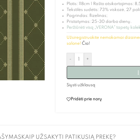
Plotis: 118cm | Rašto atsikartojimas: 8
Tekstilės sudėtis: 73% viskozė, 27 poli
Pagrindas: flizelinas;
Pristatymas: 25-30 darbo dienų.
Peržiūrėti visą „VERONA” tapetų kolek
Užsiregistruokite nemokamai dizainer
salone!
Čia!
-
+
Į
Siųsti užklausą
Pridėti prie norų
AŠYMAS
KAIP UŽSAKYTI PATIKUSIĄ PREKĘ?