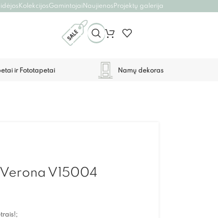
 idėjos
Kolekcijos
Gamintojai
Naujienos
Projektų galerija
etai ir Fototapetai
Namų dekoras
ai Verona V15004
rais!;