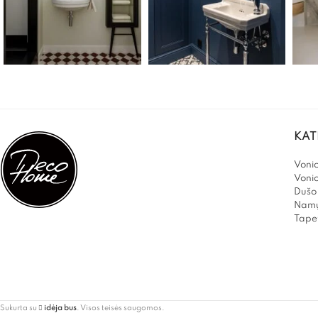
KAT
Vonio
Voni
Dušo 
Namų
Tapet
Sukurta su
idėja bus
. Visos teisės saugomos.