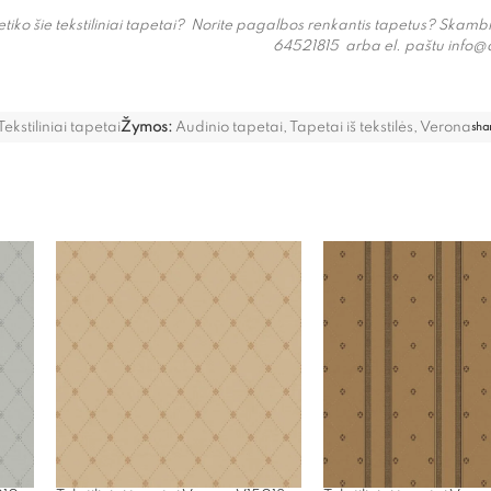
tiko šie tekstiliniai tapetai? Norite pagalbos renkantis tapetus? Skam
64521815 arba el. paštu info@
Tekstiliniai tapetai
Žymos:
Audinio tapetai
,
Tapetai iš tekstilės
,
Verona
sha