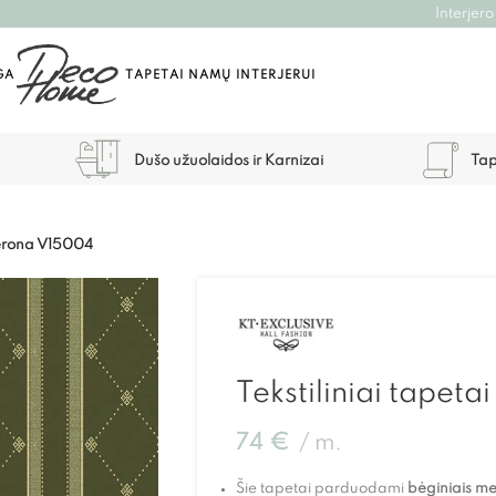
Interjero
GA
TAPETAI NAMŲ INTERJERUI
Dušo užuolaidos ir Karnizai
Tap
 Verona V15004
Tekstiliniai tapet
74
€
m.
Šie tapetai parduodami
bėginiais met