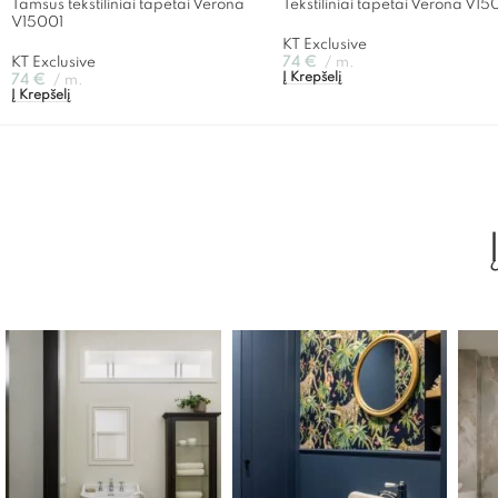
Tamsūs tekstiliniai tapetai Verona
Tekstiliniai tapetai Verona V15
V15001
KT Exclusive
KT Exclusive
74
€
m.
Į Krepšelį
74
€
m.
Į Krepšelį