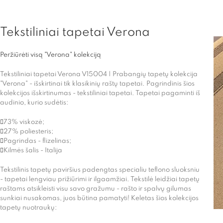
Tekstiliniai tapetai Verona
Peržiūrėti visą "Verona" kolekciją
Tekstiliniai tapetai Verona V15004 | Prabangių tapetų kolekcija
"Verona" - išskirtinai tik klasikinių raštų tapetai. Pagrindinis šios
kolekcijos išskirtinumas - tekstiliniai tapetai. Tapetai pagaminti iš
audinio, kurio sudėtis:
73% viskozė;
27% poliesteris;
Pagrindas - flizelinas;
Kilmės šalis - Italija
Tekstilinis tapetų paviršius padengtas specialiu teflono sluoksniu
- tapetai lengviau prižiūrimi ir ilgaamžiai. Tekstilė leidžiai tapetų
raštams atsikleisti visu savo gražumu - rašto ir spalvų gilumas
sunkiai nusakomas, juos būtina pamatyti! Keletas šios kolekcijos
tapetų nuotraukų: