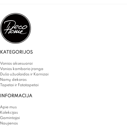
KATEGORIJOS
Vonios aksesuarai
Vonios kambario įranga
Dušo užuolaidos ir Karnizai
Namų dekoras
Tapetai ir Fototapetai
INFORMACIJA
Apie mus
Kolekcijas
Gamintojai
Naujienos