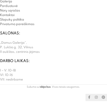
Galerija
Parduotuvė
Norų sąrašas
Kontaktai
Slapukų politika
Privatumo pareiškimas
SALONAS:
„Domus Galerija”,
P. Lukšio g. 32, Vilnius
II aukštas, centrinis įėjimas
DARBO LAIKAS:
I – V: 10-18
VI: 10-16
VII: nedirbame
Sukurta su
idėja bus
. Visos teisės saugomos.