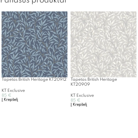
Panašūs produktai
Tapetas British Heritage KT20912
Tapetas British Heritage
KT20909
KT Exclusive
85
€
KT Exclusive
Į Krepšelį
85
€
Į Krepšelį