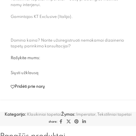
namų interjerui.
Gamintojas KT Exclusive (Italija).
Domina kaina? Norite užsiregistruoti nemokamai dizainerio
tapetų parinkimo konsultacijai?
Rašykite mums:
Siųsti užklausą
Pridėti prie norų
Kategorija:
Klasikiniai tapetai
Žymos:
Imperator
,
Tekstiliniai tapetai
share: