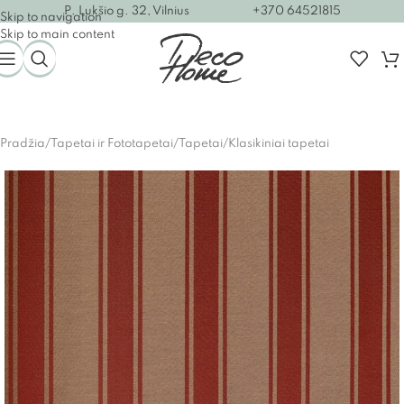
P. Lukšio g. 32, Vilnius
+370 64521815
Skip to navigation
Skip to main content
Pradžia
/
Tapetai ir Fototapetai
/
Tapetai
/
Klasikiniai tapetai