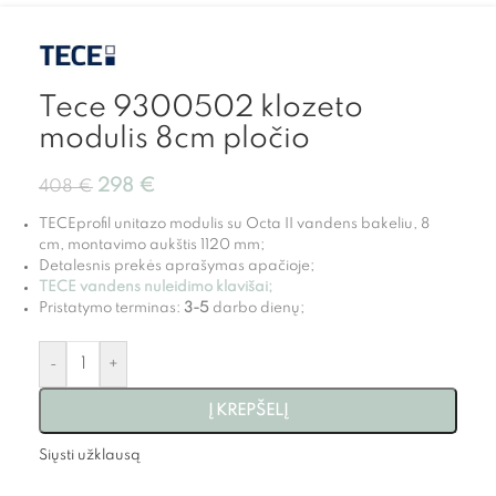
Tece 9300502 klozeto
modulis 8cm pločio
298
€
408
€
TECEprofil unitazo modulis su Octa II vandens bakeliu, 8
cm, montavimo aukštis 1120 mm;
Detalesnis prekės aprašymas apačioje;
TECE vandens nuleidimo klavišai
;
Pristatymo terminas:
3-5
darbo dienų;
-
+
Į KREPŠELĮ
Siųsti užklausą