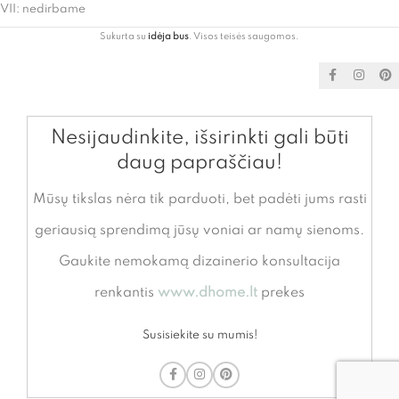
VII: nedirbame
Sukurta su
idėja bus
. Visos teisės saugomos.
Nesijaudinkite, išsirinkti gali būti
daug papraščiau!
Mūsų tikslas nėra tik parduoti, bet padėti jums rasti
geriausią sprendimą jūsų voniai ar namų sienoms.
Gaukite nemokamą dizainerio konsultacija
renkantis
www.dhome.lt
prekes
Susisiekite su mumis!