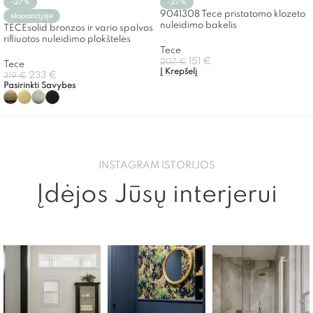
-27%
-27%
9041308 Tece pristatomo klozeto
ekspozicijoje
nuleidimo bakelis
TECEsolid bronzos ir vario spalvos
rifliuotos nuleidimo plokštelės
Tece
151
€
207
€
Tece
Į Krepšelį
233
€
319
€
Pasirinkti Savybes
INSTAGRAM ISTORIJOS
Įdėjos Jūsų interjerui