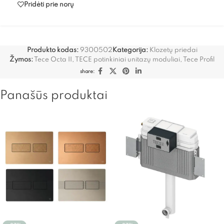
Pridėti prie norų
Produkto kodas:
9300502
Kategorija:
Klozetų priedai
Žymos:
Tece Octa II
,
TECE potinkiniai unitazų moduliai
,
Tece Profil
share:
Panašūs produktai