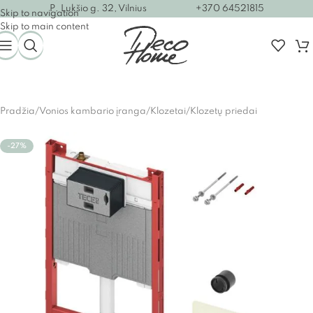
P. Lukšio g. 32, Vilnius
+370 64521815
Skip to navigation
Skip to main content
Pradžia
/
Vonios kambario įranga
/
Klozetai
/
Klozetų priedai
-27%