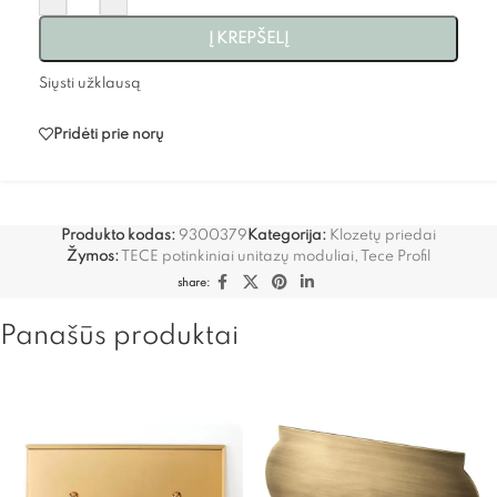
Į KREPŠELĮ
Siųsti užklausą
Pridėti prie norų
Produkto kodas:
9300379
Kategorija:
Klozetų priedai
Žymos:
TECE potinkiniai unitazų moduliai
,
Tece Profil
share:
Panašūs produktai