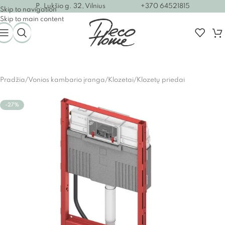
P. Lukšio g. 32, Vilnius
+370 64521815
Skip to navigation
Skip to main content
Pradžia
/
Vonios kambario įranga
/
Klozetai
/
Klozetų priedai
-27%