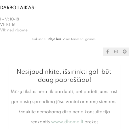
DARBO LAIKAS:
I – V: 10-18
VI: 10-16
VII: nedirbame
Sukurta su
idėja bus
. Visos teisės saugomos.
Nesijaudinkite, išsirinkti gali būti
daug papraščiau!
Mūsų tikslas nėra tik parduoti, bet padėti jums rasti
geriausią sprendimą jūsų voniai ar namų sienoms.
Gaukite nemokamą dizainerio konsultacija
renkantis
www.dhome.lt
prekes