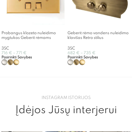
Prabangus klozeto nuleidimo
Geberit rėmo vandens nuleidimo
mygtukas Geberit rėmams
klavišas Retro stilius
3SC
3SC
716
€
–
771
€
682
€
–
735
€
Pasirinkti Savybes
Pasirinkti Savybes
INSTAGRAM ISTORIJOS
Įdėjos Jūsų interjerui