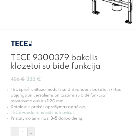
TECE 9300379 bakelis
klozetui su bide funkcija
333
€
456
€
TECEprofil unitazo modulis su Uni vandens bakeliu, skirtas
pajungti universaliems unitazams su bidė funkcija,
montavimo aukštis 1120 mm;
Detalesnis prekės aprašymas apačioje;
TECE vandens nuleidimo klavišai
;
Pristatymo terminas:
3-5
darbo dienų;
-
+