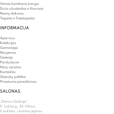
Vonios kambario įranga
Dušo užuolaidos ir Karnizai
Namų dekoras
Tapetai ir Fototapetai
INFORMACIJA
Apie mus
Kolekcijas
Gamintojai
Naujienos
Galerija
Parduotuvė
Norų sąrašas
Kontaktai
Slapukų politika
Privatumo pareiškimas
SALONAS:
„Domus Galerija”,
P. Lukšio g. 32, Vilnius
II aukštas, centrinis įėjimas