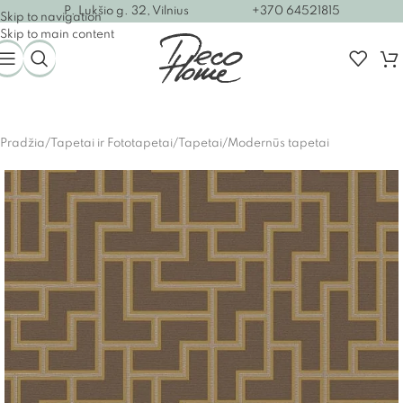
P. Lukšio g. 32, Vilnius
+370 64521815
Skip to navigation
Skip to main content
Pradžia
/
Tapetai ir Fototapetai
/
Tapetai
/
Modernūs tapetai