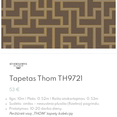
Tapetas Thom TH9721
53
€
Ilgis: 10m | Plotis: 0.52m | Rašto atsikartojimas: 0.53m
Sudėtis: vinilas – neaustinio pluošto (flizelino) pagrindu;
Pristatymas: 10-20 darbo dienų.
Peržiūrėti visą „THOM” tapetų kolekciją