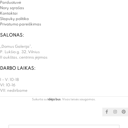
Parduotuvė
Norų sąrašas
Kontaktai
Slapukų politika
Privatumo pareiškimas
SALONAS:
„Domus Galerija”,
P. Lukšio g. 32, Vilnius
II aukštas, centrinis įėjimas
DARBO LAIKAS:
I – V: 10-18
VI: 10-16
VII: nedirbame
Sukurta su
idėja bus
. Visos teisės saugomos.