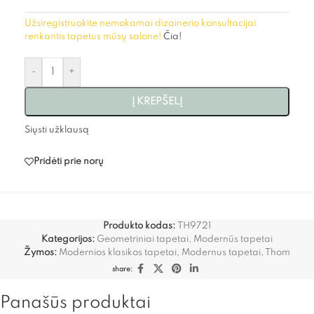
Užsiregistruokite nemokamai dizainerio konsultacijai
renkantis tapetus mūsų salone!
Čia!
-
+
Į KREPŠELĮ
Siųsti užklausą
Pridėti prie norų
Produkto kodas:
TH9721
Kategorijos:
Geometriniai tapetai
,
Modernūs tapetai
Žymos:
Modernios klasikos tapetai
,
Modernus tapetai
,
Thom
share:
Panašūs produktai