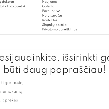
 dekoras
Naujienos
ai ir Fototapetai
Galerija
Parduotuvė
Norų sąrašas
Kontaktai
Slapukų politika
Privatumo pareiškimas
sijaudinkite, išsirinkti g
būti daug papraščiau!
sti geriausią
te nemokamą
lt
prekes