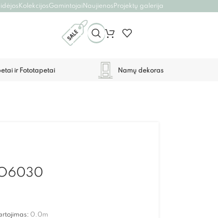
 idėjos
Kolekcijos
Gamintojai
Naujienos
Projektų galerija
etai ir Fototapetai
Namų dekoras
NO6030
artojimas:
0.0
m