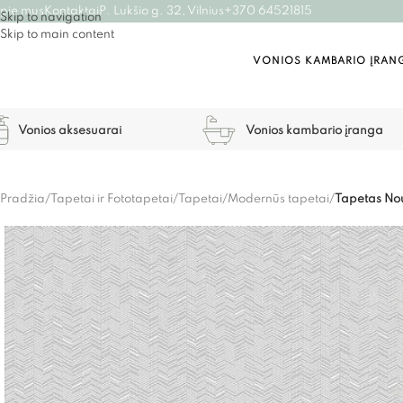
pie mus
Kontaktai
P. Lukšio g. 32, Vilnius
+370 64521815
Skip to navigation
Skip to main content
VONIOS KAMBARIO ĮRAN
Vonios aksesuarai
Vonios kambario įranga
Pradžia
/
Tapetai ir Fototapetai
/
Tapetai
/
Modernūs tapetai
/
Tapetas N