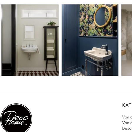
KAT
Vonio
Voni
Dušo 