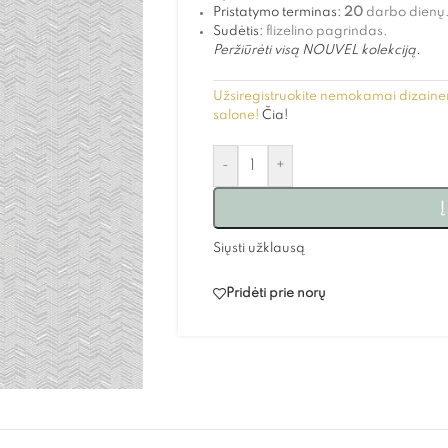
Pristatymo terminas:
20
darbo dienų
Sudėtis:
flizelino pagrindas.
Peržiūrėti visą NOUVEL kolekciją.
Užsiregistruokite nemokamai dizainer
salone!
Čia!
-
+
Į
Siųsti užklausą
Pridėti prie norų