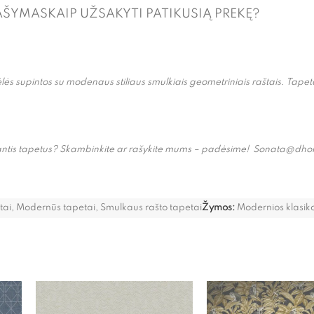
AŠYMAS
KAIP UŽSAKYTI PATIKUSIĄ PREKĘ?
 gėlės supintos su modenaus stiliaus smulkiais geometriniais raštais. Tape
enkantis tapetus? Skambinkite ar rašykite mums – padėsime! Sonata@dh
tai
,
Modernūs tapetai
,
Smulkaus rašto tapetai
Žymos:
Modernios klasiko