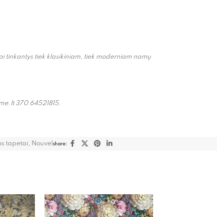
tai tinkantys tiek klasikiniam, tiek moderniam namų
ome.lt 370 64521815.
s tapetai
,
Nouvel
share: