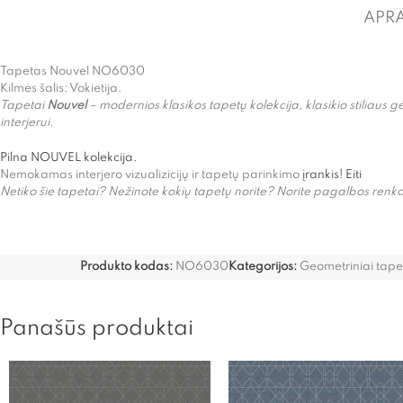
APR
Tapetas Nouvel NO6030
Kilmės šalis: Vokietija.
Tapetai
Nouvel
– modernios klasikos tapetų kolekcija, klasikio stiliaus
interjerui.
Pilna NOUVEL kolekcija.
Nemokamas interjero vizualizicijų ir tapetų parinkimo
įrankis! Eiti
Netiko šie tapetai? Nežinote kokių tapetų norite? Norite pagalbos r
Produkto kodas:
NO6030
Kategorijos:
Geometriniai tape
Panašūs produktai