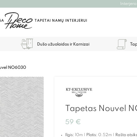
Interjero
GA
TAPETAI NAMŲ INTERJERUI
Dušo užuolaidos ir Karnizai
Tap
ouvel NO6030
Tapetas Nouvel 
59
€
Ilgis:
10m |
Plotis:
0.52m |
Rašto atsik