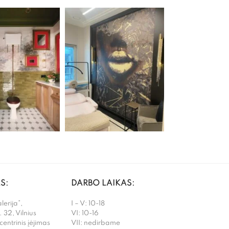
S:
DARBO LAIKAS:
erija”,
I – V: 10-18
. 32, Vilnius
VI: 10-16
 centrinis įėjimas
VII: nedirbame