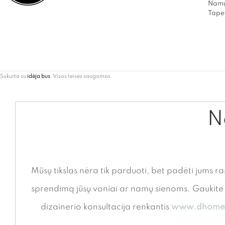
Namų
Tapet
Sukurta su
idėja bus
. Visos teisės saugomos.
Ne
Mūsų tikslas nėra tik parduoti, bet padėti jums ra
sprendimą jūsų voniai ar namų sienoms. Gauki
dizainerio konsultacija renkantis
www.dhome.