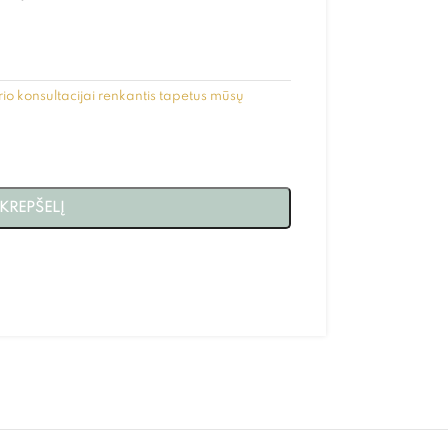
.
io konsultacijai renkantis tapetus mūsų
 KREPŠELĮ