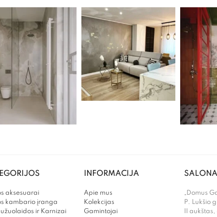
EGORIJOS
INFORMACIJA
SALONA
s aksesuarai
Apie mus
„Domus Gal
os kambario įranga
Kolekcijas
P. Lukšio g
užuolaidos ir Karnizai
Gamintojai
II aukštas,