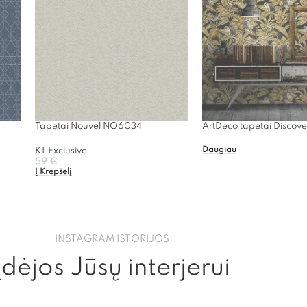
Tapetai Nouvel NO6034
ArtDeco tapetai Discove
Daugiau
KT Exclusive
59
€
Į Krepšelį
INSTAGRAM ISTORIJOS
Įdėjos Jūsų interjerui