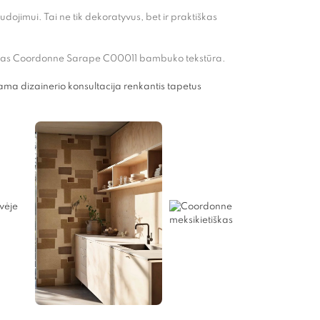
jimui. Tai ne tik dekoratyvus, bet ir praktiškas
. Tapetas Coordonne Sarape C00011 bambuko tekstūra.
a dizainerio konsultacija renkantis tapetus