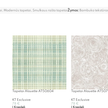
ai
,
Modernūs tapetai
,
Smulkaus rašto tapetai
Žymos:
Bambuko tekstūros
Tapetai Alouette AT50604
Tapetai Alouette AT507
KT Exclusive
KT Exclusive
78
€
78
€
Į Krepšelį
Į Krepšelį