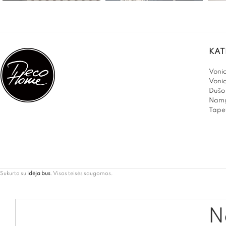
KAT
Vonio
Voni
Dušo 
Namų
Tapet
Sukurta su
idėja bus
. Visos teisės saugomos.
Ne