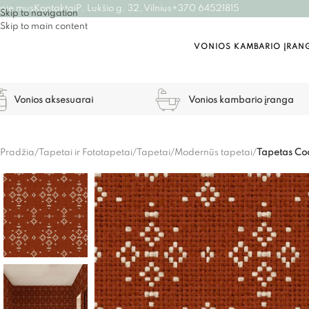
pie mus
Kontaktai
P. Lukšio g. 32, Vilnius
+370 64521815
Skip to navigation
Skip to main content
VONIOS KAMBARIO ĮRAN
Vonios aksesuarai
Vonios kambario įranga
Pradžia
/
Tapetai ir Fototapetai
/
Tapetai
/
Modernūs tapetai
/
Tapetas Co