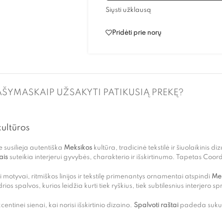
Siųsti užklausą
Pridėti prie norų
AŠYMAS
KAIP UŽSAKYTI PATIKUSIĄ PREKĘ?
kultūros
e susilieja autentiška
Meksikos
kultūra, tradicinė tekstilė ir šiuolaikinis d
ais
suteikia interjerui gyvybės, charakterio ir išskirtinumo. Tapetas 
motyvai, ritmiškos linijos ir tekstilę primenantys ornamentai atspindi
Mek
rios spalvos, kurios leidžia kurti tiek ryškius, tiek subtilesnius interjero 
tinei sienai, kai norisi išskirtinio dizaino.
Spalvoti raštai
padeda sukurt