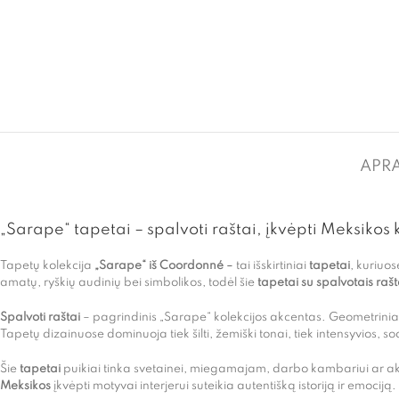
APR
„Sarape“ tapetai – spalvoti raštai, įkvėpti Meksikos 
Tapetų kolekcija
„Sarape“ iš Coordonné
–
tai išskirtiniai
tapetai
, kuriuos
amatų, ryškių audinių bei simbolikos, todėl šie
tapetai su spalvotais rašt
Spalvoti raštai
– pagrindinis „Sarape“ kolekcijos akcentas. Geometriniai 
Tapetų dizainuose dominuoja tiek šilti, žemiški tonai, tiek intensyvios, sod
Šie
tapetai
puikiai tinka svetainei, miegamajam, darbo kambariui ar akcen
Meksikos
įkvėpti motyvai interjerui suteikia autentišką istoriją ir emociją.