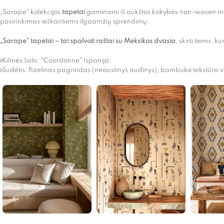
„Sarape“ kolekcijos
tapetai
gaminami iš aukštos kokybės non-woven medži
pasirinkimas ieškantiems ilgaamžių sprendimų.
„Sarape“ tapetai – tai spalvoti raštai su Meksikos dvasia
, skirti tiems,
Kilmės šalis: "Coordonne" Ispanija;
Sudėtis: flizelinas pagrindas (neaustinys audinys), bambuko tekstūra vi