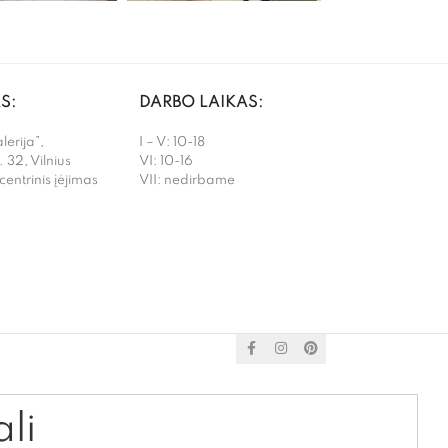
S:
DARBO LAIKAS:
erija”,
I – V: 10-18
. 32, Vilnius
VI: 10-16
 centrinis įėjimas
VII: nedirbame
ali