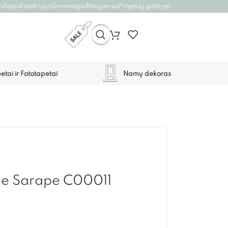
 idėjos
Kolekcijos
Gamintojai
Naujienos
Projektų galerija
etai ir Fototapetai
Namų dekoras
e Sarape C00011