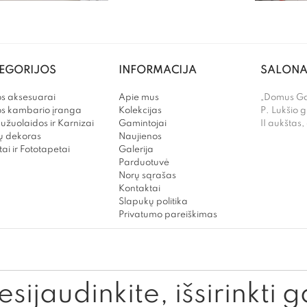
EGORIJOS
INFORMACIJA
SALONA
s aksesuarai
Apie mus
„Domus Gal
os kambario įranga
Kolekcijas
P. Lukšio g
užuolaidos ir Karnizai
Gamintojai
II aukštas,
 dekoras
Naujienos
ai ir Fototapetai
Galerija
Parduotuvė
Norų sąrašas
Kontaktai
Slapukų politika
Privatumo pareiškimas
sijaudinkite, išsirinkti g