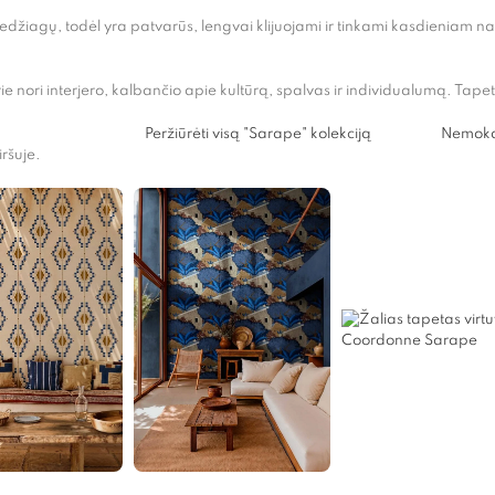
agų, todėl yra patvarūs, lengvai klijuojami ir tinkami kasdieniam naudo
 kurie nori interjero, kalbančio apie kultūrą, spalvas ir individualumą
Peržiūrėti visą "Sarape" kolekciją
Nemokam
ršuje.