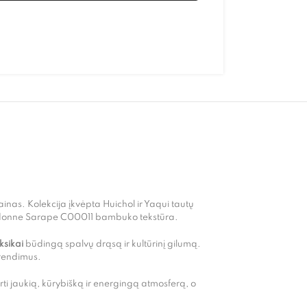
izainas. Kolekcija įkvėpta Huichol ir Yaqui tautų
Coordonne Sarape C00011 bambuko tekstūra.
sikai
būdingą spalvų drąsą ir kultūrinį gilumą.
sprendimus.
i jaukią, kūrybišką ir energingą atmosferą, o