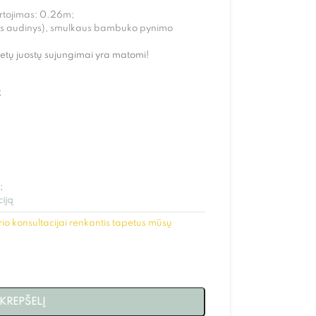
kartojimas: 0.26m;
inis audinys), smulkaus bambuko pynimo
etų juostų sujungimai yra matomi!
;
;
ciją
io konsultacijai renkantis tapetus mūsų
 KREPŠELĮ