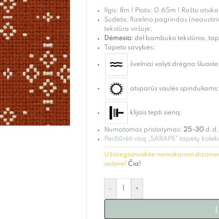
Ilgis: 8m | Plotis: 0.65m | Rašto atsi
Sudėtis: flizelino pagrindas (neaust
tekstūra viršuje;
Dėmesio:
dėl bambuko tekstūros, tap
Tapeto savybės:
švelniai valyti drėgna šluoste
atsparūs saulės spinduliams;
klijais tepti sieną;
Numatomas pristatymas:
25-30
d.d.
Peržiūrėti visą „SARAPE” tapetų kolek
Užsiregistruokite nemokamai dizainer
salone!
Čia!
-
+
Į