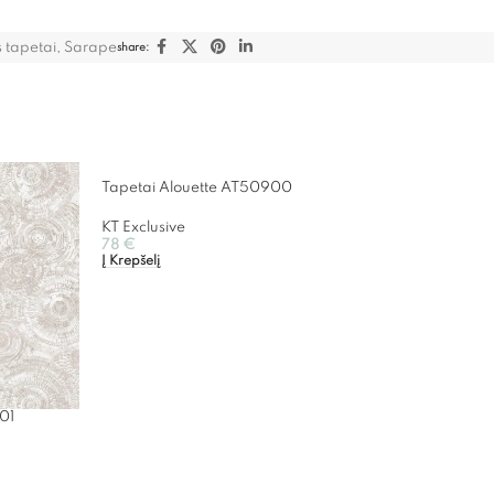
 tapetai
,
Sarape
share:
Tapetai Alouette AT50900
KT Exclusive
78
€
Į Krepšelį
01