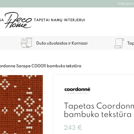
Interjero
GA
TAPETAI NAMŲ INTERJERUI
Dušo užuolaidos ir Karnizai
Tap
ordonne Sarape C00011 bambuko tekstūra
Tapetas Coordonn
bambuko tekstūra
243
€