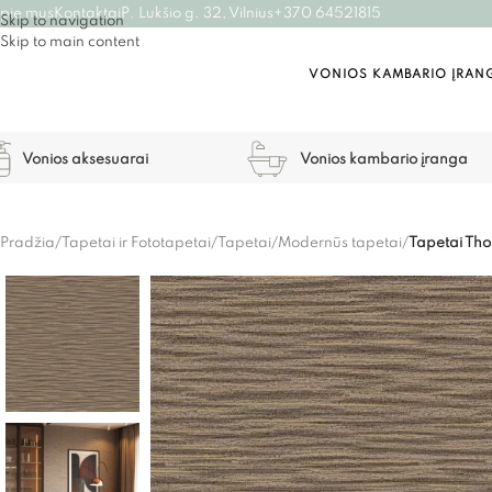
pie mus
Kontaktai
P. Lukšio g. 32, Vilnius
+370 64521815
Skip to navigation
Skip to main content
VONIOS KAMBARIO ĮRAN
Vonios aksesuarai
Vonios kambario įranga
Pradžia
/
Tapetai ir Fototapetai
/
Tapetai
/
Modernūs tapetai
/
Tapetai Th