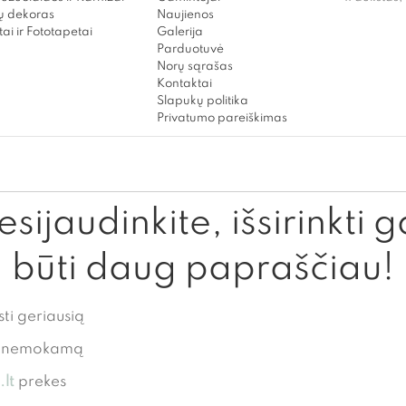
 dekoras
Naujienos
ai ir Fototapetai
Galerija
Parduotuvė
Norų sąrašas
Kontaktai
Slapukų politika
Privatumo pareiškimas
sijaudinkite, išsirinkti g
būti daug papraščiau!
sti geriausią
te nemokamą
lt
prekes