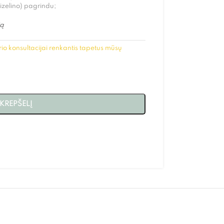
flizelino) pagrindu;
ją
io konsultacijai renkantis tapetus mūsų
 KREPŠELĮ