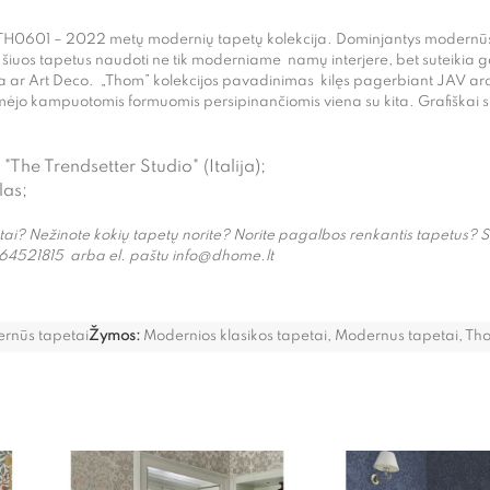
H0601 – 2022 metų modernių tapetų kolekcija. Dominjantys modernūs, ge
 šiuos tapetus naudoti ne tik moderniame namų interjere, bet suteikia gali
a ar Art Deco. „Thom” kolekcijos pavadinimas kilęs pagerbiant JAV arch
ėjo kampuotomis formuomis persipinančiomis viena su kita. Grafiškai suk
 "The Trendsetter Studio" (Italija);
las;
etai? Nežinote kokių tapetų norite? Norite pagalbos renkantis tapetus?
64521815 arba el. paštu info@dhome.lt
rnūs tapetai
Žymos:
Modernios klasikos tapetai
,
Modernus tapetai
,
Th