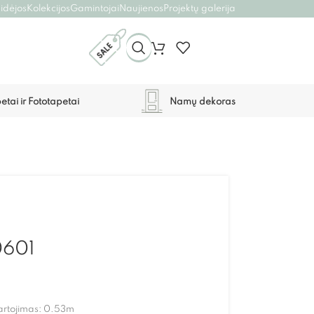
 idėjos
Kolekcijos
Gamintojai
Naujienos
Projektų galerija
etai ir Fototapetai
Namų dekoras
0601
ikartojimas: 0.53m