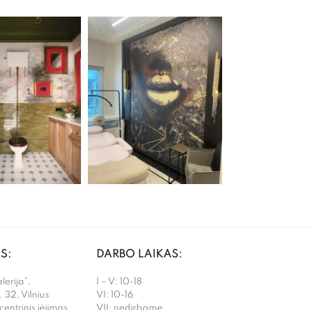
S:
DARBO LAIKAS:
erija”,
I – V: 10-18
. 32, Vilnius
VI: 10-16
 centrinis įėjimas
VII: nedirbame