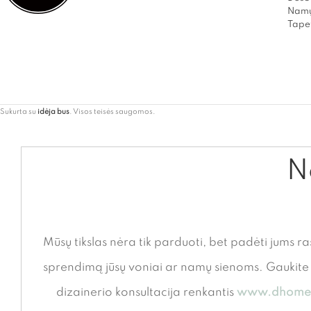
Namų
Tapet
Sukurta su
idėja bus
. Visos teisės saugomos.
Ne
Mūsų tikslas nėra tik parduoti, bet padėti jums ra
sprendimą jūsų voniai ar namų sienoms. Gauki
dizainerio konsultacija renkantis
www.dhome.