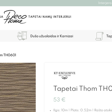
Interjero
GA
TAPETAI NAMŲ INTERJERUI
Dušo užuolaidos ir Karnizai
Tap
om TH0601
Tapetai Thom TH
53
€
Ilgis: 10m | Plotis: 0.52m | Rašto ats