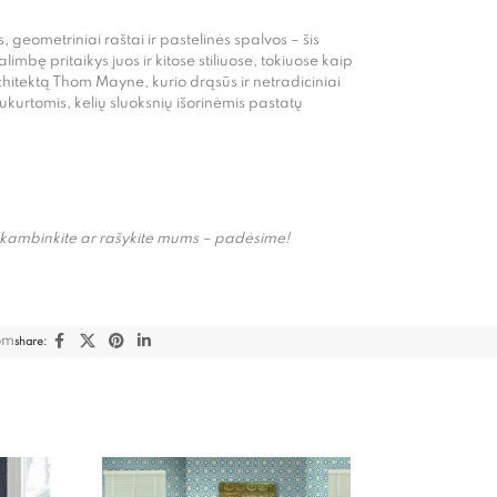
ometriniai raštai ir pastelinės spalvos – šis
mbę pritaikys juos ir kitose stiliuose, tokiuose kaip
itektą Thom Mayne, kurio drąsūs ir netradiciniai
urtomis, kelių sluoksnių išorinėmis pastatų
 Skambinkite ar rašykite mums – padėsime!
om
share: