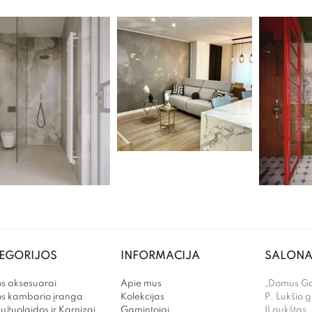
EGORIJOS
INFORMACIJA
SALONA
s aksesuarai
Apie mus
„Domus Gal
os kambario įranga
Kolekcijas
P. Lukšio g
užuolaidos ir Karnizai
Gamintojai
II aukštas,