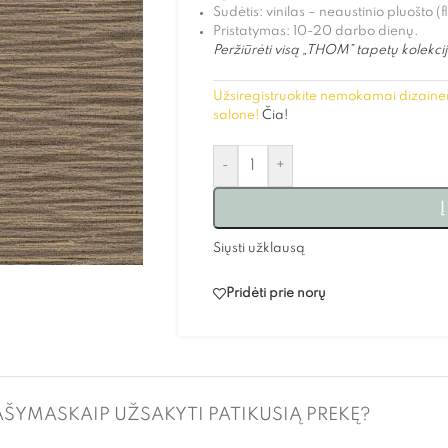
Sudėtis: vinilas – neaustinio pluošto (
Pristatymas: 10-20 darbo dienų.
Peržiūrėti visą „THOM” tapetų kolekci
Užsiregistruokite nemokamai dizainer
salone!
Čia!
-
+
Į
Siųsti užklausą
Pridėti prie norų
AŠYMAS
KAIP UŽSAKYTI PATIKUSIĄ PREKĘ?