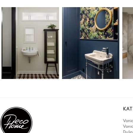
KAT
Vonio
Voni
Dušo 