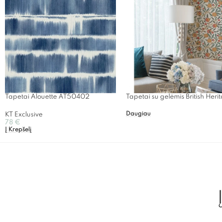
Tapetai Alouette AT50402
Tapetai su gelėmis British Heri
Daugiau
KT Exclusive
78
€
Į Krepšelį