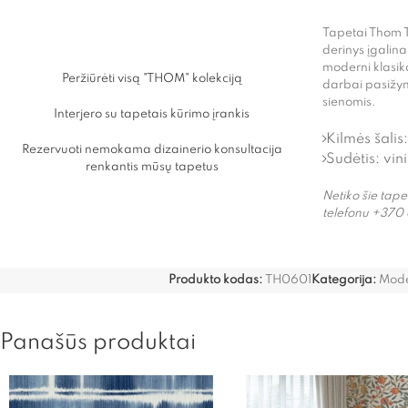
Tapetai Thom T
derinys įgalina
moderni klasik
Peržiūrėti visą "THOM" kolekciją
darbai pasižym
sienomis.
Interjero su tapetais kūrimo įrankis
Kilmės šalis:
Rezervuoti nemokama dizainerio konsultacija
Sudėtis: vini
renkantis mūsų tapetus
Netiko šie tap
telefonu +370 
Produkto kodas:
TH0601
Kategorija:
Mode
Panašūs produktai